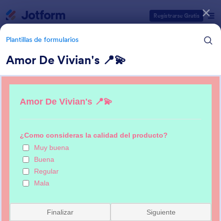
Inicio del diálogo
Registrarse Gratis
Plantillas de formularios
Amor De Vivian's 📍💫
Categorías de plantillas de formulario
Plantillas de formularios
Formularios de opinión
73 Plantillas