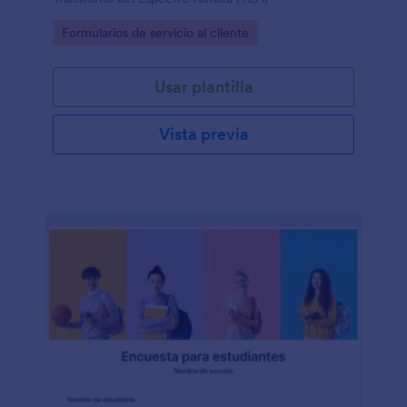
Go to Category:
Formularios de servicio al cliente
Usar plantilla
Vista previa