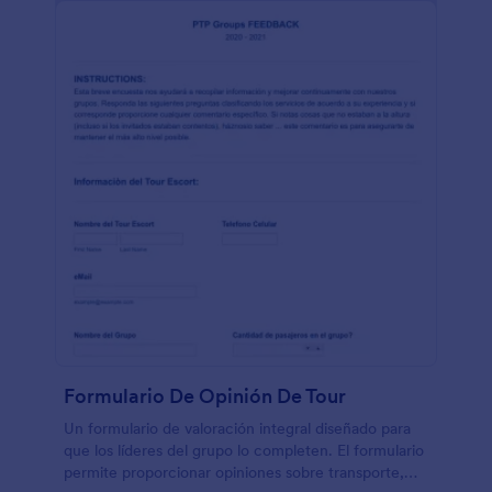
aplicaciones - ¡todo sin necesitar código! Podéis
también analizar los resultados con el creador de
reportes para ver cómo hacer las propiedades más
atractivas para los visitantes. Dejad atrás los
formularios de papel y ahorrad tiempo con un
formulario de feedback de bienes inmuebles.
Formulario De Opinión De Tour
Un formulario de valoración integral diseñado para
que los líderes del grupo lo completen. El formulario
permite proporcionar opiniones sobre transporte,