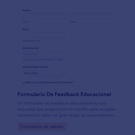
Formulario De Feedback Educacional
Un formulario de feedback educacional es una
encuesta que proporciona los medios para recopilar
información sobre un gran rango de respondientes.
Tanto si estás trabajando como un facilitador de
Go to Category:
Formularios de opinión
enseñanza, o un entrenador, utilizad este formulario
gratuito de en vuestra página para revisar