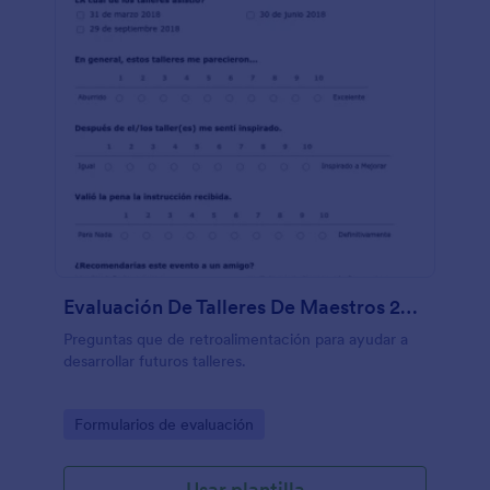
Evaluación De Talleres De Maestros 2018
Preguntas que de retroalimentación para ayudar a
desarrollar futuros talleres.
Go to Category:
Formularios de evaluación
Usar plantilla