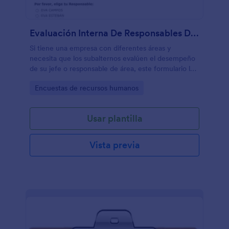
Evaluación Interna De Responsables De Área
Si tiene una empresa con diferentes áreas y
necesita que los subalternos evalúen el desempeño
de su jefe o responsable de área, este formulario le
servirá como ejemplo!
Go to Category:
Encuestas de recursos humanos
Usar plantilla
Vista previa