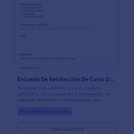
Encuesta De Satisfacción De Curso De Consultoría
Para saber si los asistentes al curso quedaron
satisfechos con su contenido, la presentacion, los
materiales didácticos y los instructores, este
formulario le ayudará incluso a saber si sus
Go to Category:
Formularios de educación
participantes están dispuestos a recomendarlo.
Usar plantilla