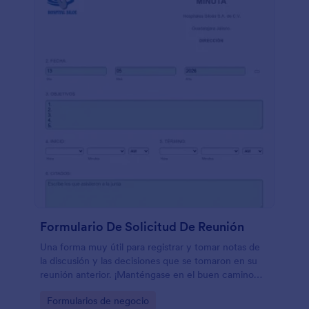
Formulario De Solicitud De Reunión
Una forma muy útil para registrar y tomar notas de
la discusión y las decisiones que se tomaron en su
reunión anterior. ¡Manténgase en el buen camino
con su agenda y establezca futuras reuniones
Go to Category:
Formularios de negocio
usando este formulario!