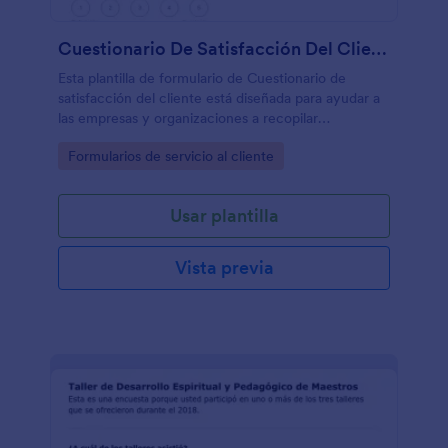
Cuestionario De Satisfacción Del Cliente
Esta plantilla de formulario de Cuestionario de
satisfacción del cliente está diseñada para ayudar a
las empresas y organizaciones a recopilar
comentarios valiosos y evaluar el nivel de
Go to Category:
Formularios de servicio al cliente
satisfacción que tienen los clientes con sus
productos, servicios o experiencia general.
Usar plantilla
Vista previa