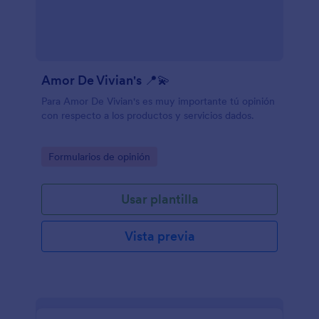
Amor De Vivian's 📍💫
Para Amor De Vivian's es muy importante tú opinión
con respecto a los productos y servicios dados.
Go to Category:
Formularios de opinión
Usar plantilla
Vista previa