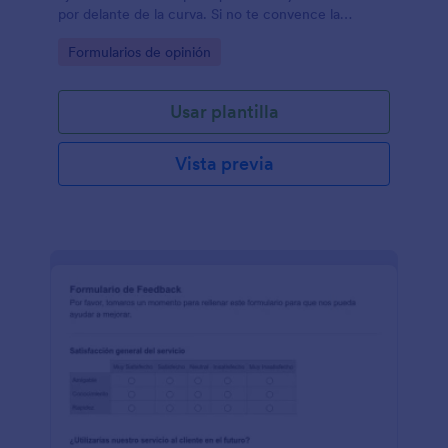
por delante de la curva. Si no te convence la
plantilla, ¡podéis hacer vuestro propio formulario
Go to Category:
Formularios de opinión
gratuito de cero!
Usar plantilla
Vista previa