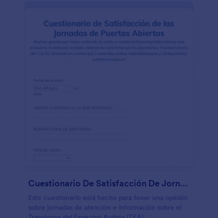
una forma estupenda para recopilar la información
por parte de los clientes online. ¡Podéis incluso
utilizar nuestras Aplicaciones para dispositivos
móviles para así recopilar más información de
vuestros visitantes - recopilad respuestas una vez
visiten vuestro negocio, y enviad una notificación
tan pronto como esté listo! Con nuestras más de
100 integraciones, podréis sincronizar las respuestas
con vuestras plataformas favoritas, ¡incluyendo
Google Drive, Dropbox, y mucho más!
Cuestionario De Satisfacción De Jornada De Atención Autismo
Este cuestionario está hecho para tener una opinión
sobre jornadas de atención e información sobre el
Transtorno del Espectro Autista (TEA)