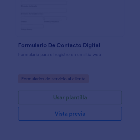
Formulario De Contacto Digital
Formulario para el registro en un sitio web
Go to Category:
Formularios de servicio al cliente
Usar plantilla
Vista previa