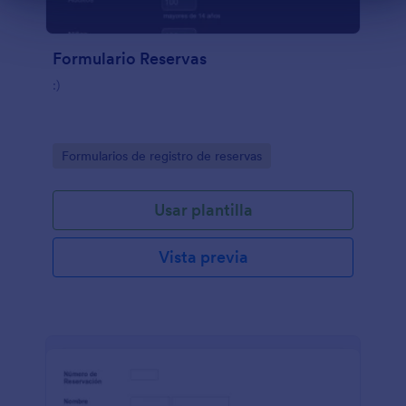
Formulario Reservas
:)
Go to Category:
Formularios de registro de reservas
Usar plantilla
Vista previa