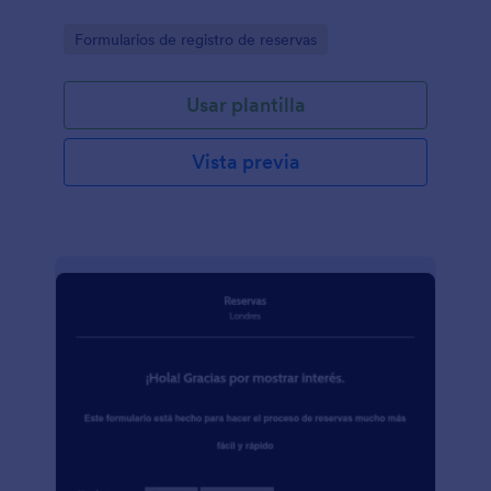
Go to Category:
Formularios de registro de reservas
Usar plantilla
Vista previa