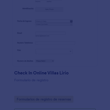
Check In Online Villas Lirio
Formulario de registro
Go to Category:
Formularios de registro de reservas