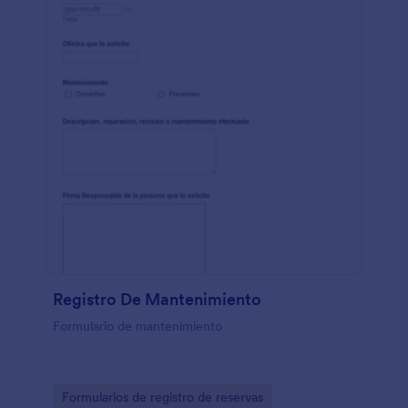
Registro De Mantenimiento
Formulario de mantenimiento
Go to Category:
Formularios de registro de reservas