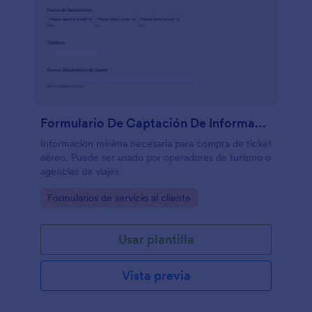
Formulario De Captación De Información Del Cliente
Información mínima necesaria para compra de ticket
aéreo. Puede ser usado por operadores de turismo o
agencias de viajes
Go to Category:
Formularios de servicio al cliente
Usar plantilla
Vista previa