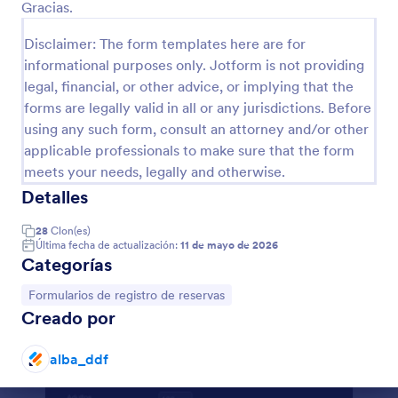
Gracias.
Disclaimer: The form templates here are for
Vista previa
informational purposes only. Jotform is not providing
legal, financial, or other advice, or implying that the
forms are legally valid in all or any jurisdictions. Before
using any such form, consult an attorney and/or other
applicable professionals to make sure that the form
meets your needs, legally and otherwise.
Detalles
28
Clon(es)
Última fecha de actualización:
11 de mayo de 2026
Categorías
Ir a Categoría:
Formularios de registro de reservas
Creado por
alba_ddf
Fin del diálogo