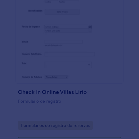
Check In Online Villas Lirio
Formulario de registro
Go to Category:
Formularios de registro de reservas