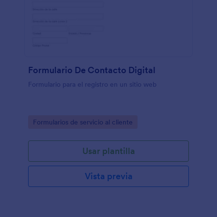
Formulario De Contacto Digital
Formulario para el registro en un sitio web
Go to Category:
Formularios de servicio al cliente
Usar plantilla
Vista previa