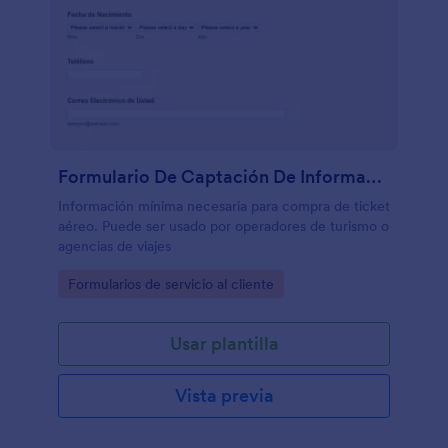
Formulario De Captación De Información Del Cliente
Información mínima necesaria para compra de ticket
aéreo. Puede ser usado por operadores de turismo o
agencias de viajes
Go to Category:
Formularios de servicio al cliente
Usar plantilla
Vista previa