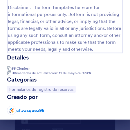
Disclaimer: The form templates here are for
informational purposes only. Jotform is not providing
Vista previa
legal, financial, or other advice, or implying that the
forms are legally valid in all or any jurisdictions. Before
using any such form, consult an attorney and/or other
applicable professionals to make sure that the form
meets your needs, legally and otherwise.
Detalles
66
Clon(es)
Última fecha de actualización:
11 de mayo de 2026
Categorías
Ir a Categoría:
Formularios de registro de reservas
Creado por
cf.vasquez95
Fin del diálogo