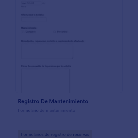
Registro De Mantenimiento
Formulario de mantenimiento
Go to Category:
Formularios de registro de reservas