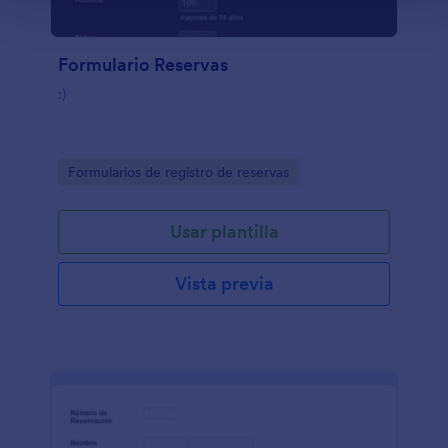
Formulario Reservas
:)
Go to Category:
Formularios de registro de reservas
Usar plantilla
Vista previa