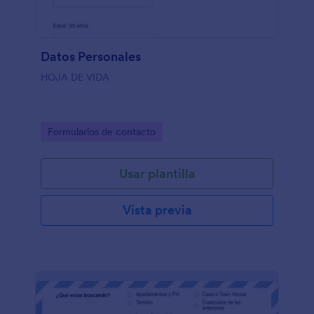
Datos Personales
HOJA DE VIDA
Go to Category:
Formularios de contacto
Usar plantilla
Vista previa