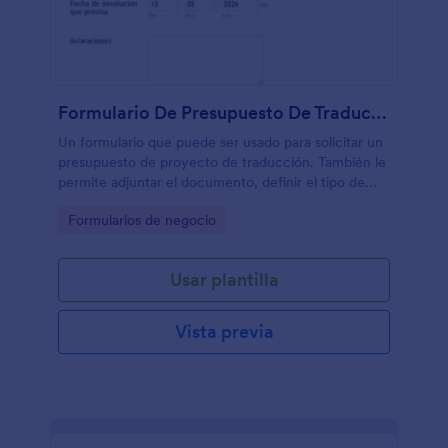
Formulario De Presupuesto De Traducción
Un formulario que puede ser usado para solicitar un
presupuesto de proyecto de traducción. También le
permite adjuntar el documento, definir el tipo de
traducción que necesitará y especificar fechas
Go to Category:
Formularios de negocio
límites para completarse.
Usar plantilla
Vista previa