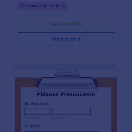
Go to Category:
Formularios de contacto
Usar plantilla
Vista previa