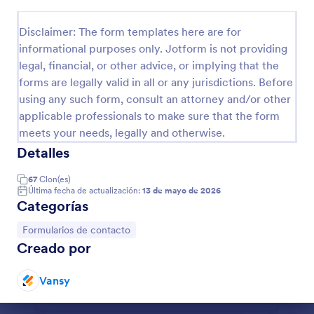
Vista previa
Disclaimer: The form templates here are for
informational purposes only. Jotform is not providing
legal, financial, or other advice, or implying that the
forms are legally valid in all or any jurisdictions. Before
using any such form, consult an attorney and/or other
applicable professionals to make sure that the form
meets your needs, legally and otherwise.
Detalles
67
Clon(es)
Última fecha de actualización:
13 de mayo de 2026
Categorías
Ir a Categoría:
Formularios de contacto
Creado por
Vansy
Fin del diálogo