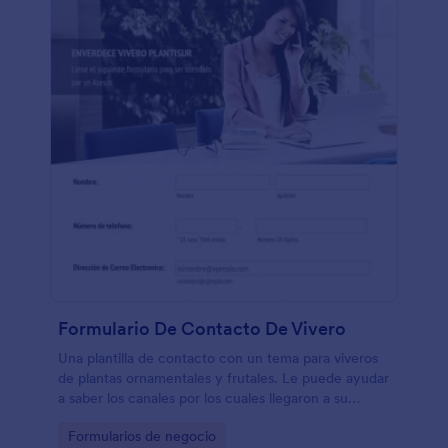
Formulario De Contacto De Vivero
Una plantilla de contacto con un tema para viveros
de plantas ornamentales y frutales. Le puede ayudar
a saber los canales por los cuales llegaron a su
formulario o sitio web, lo cual le permite distinguir
Go to Category:
Formularios de negocio
sus clientes por preferencias web.