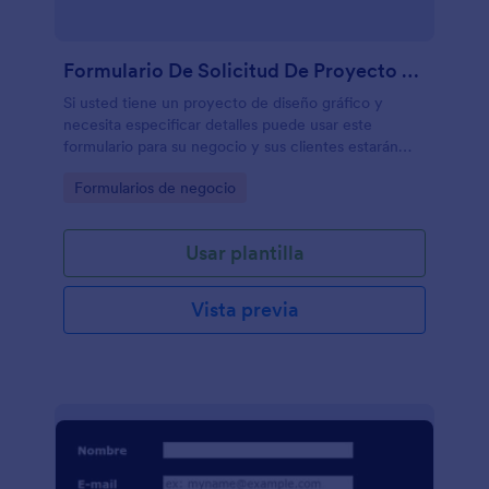
Formulario De Solicitud De Proyecto De Diseño Gráfico Y Multimedia
Si usted tiene un proyecto de diseño gráfico y
necesita especificar detalles puede usar este
formulario para su negocio y sus clientes estarán
satisfechos!
Go to Category:
Formularios de negocio
Usar plantilla
Vista previa