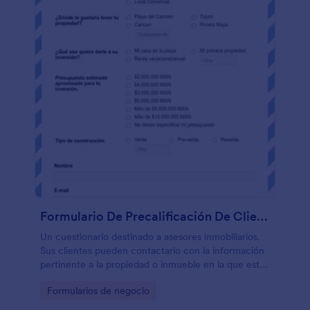
Formulario De Precalificación De Clientes De Bienes Raíces
Un cuestionario destinado a asesores inmobiliarios.
Sus clientes pueden contactarlo con la información
pertinente a la propiedad o inmueble en la que están
interesados.
Go to Category:
Formularios de negocio