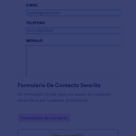
Formulario De Contacto Sencillo
Un formulario simple para ser usado en cualquier
situación o por cualquier profesional.
Go to Category:
Formularios de contacto
Usar plantilla