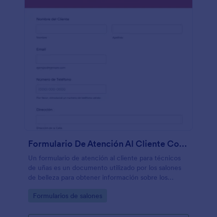
Formulario De Atención Al Cliente Con Técnico De Uñas
Un formulario de atención al cliente para técnicos
de uñas es un documento utilizado por los salones
de belleza para obtener información sobre los
clientes en cuanto a sus manicuras preferidas. El
Go to Category:
Formularios de salones
técnico de uñas podrá modificar su estilo en cuanto
a brindar tratamiento de uñas al cliente basándonos
en las respuestas proporcionadas en este formulario.