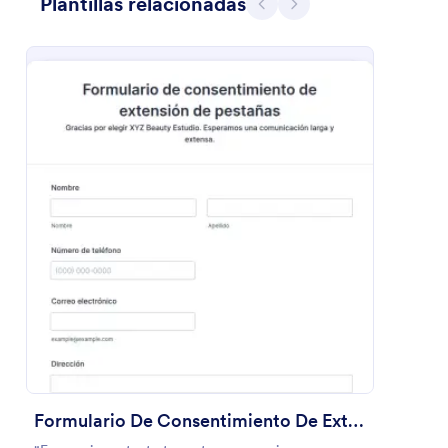
Plantillas relacionadas
Atrás
Siguiente
Ficha De Admision Facial //Cuidado De La Piel
Skin Care
Go to Category:
Formularios de salones
Usar plantilla
Vista previa
Formulario De Consentimiento De Extensión De Pestañas