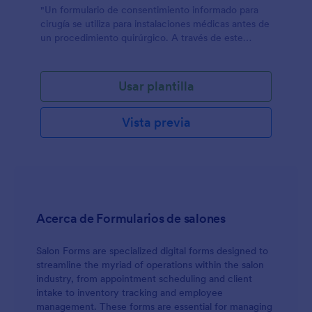
"Un formulario de consentimiento informado para
cirugía se utiliza para instalaciones médicas antes de
un procedimiento quirúrgico. A través de este
formulario, esto ayuda en el establecimiento de la
comunicación entre el paciente y el proveedor de
atención médica en la elaboración de un
Usar plantilla
documento informativo que explica el
procedimiento, los riesgos que conlleva el
Vista previa
procedimiento, los métodos alternativos de
tratamiento y los riesgos de no pasar por dicha
cirugía. Procedimiento. Esto también ayuda a
establecer un acuerdo consensuado entre el
paciente y el médico que dijo que el paciente
permitirá que dicho médico administre la cirugía.
Tener un consentimiento informado ayuda en el
Acerca de Formularios de salones
proceso de toma de decisiones de un paciente. Este
formulario de consentimiento informado de cirugía
es un ejemplo en el que proporciona las
Salon Forms are specialized digital forms designed to
necesidades básicas de informar al paciente sobre el
streamline the myriad of operations within the salon
procedimiento quirúrgico al que está a punto de
industry, from appointment scheduling and client
someterse. Los riesgos que pueden surgir y qué
intake to inventory tracking and employee
otros métodos alternativos se pueden realizar. Este
management. These forms are essential for managing