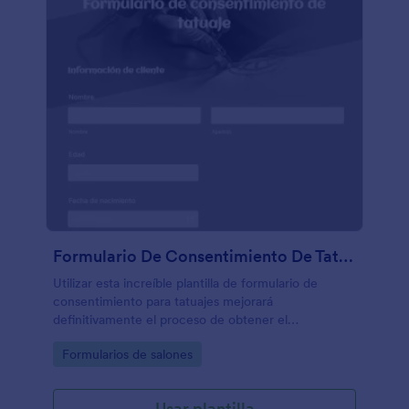
Formulario De Consentimiento De Tatuaje
Utilizar esta increíble plantilla de formulario de
consentimiento para tatuajes mejorará
definitivamente el proceso de obtener el
consentimiento del cliente. No se necesita usar
Go to Category:
Formularios de salones
códigos.
Usar plantilla