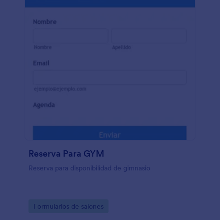
Reserva Para GYM
Reserva para disponibilidad de gimnasio
Go to Category:
Formularios de salones