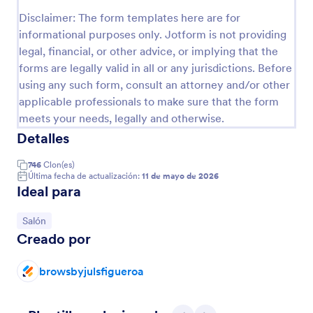
consentimiento a todos los términos y condiciones
Vista previa
Disclaimer: The form templates here are for
de su negocio. Puede personalizar completamente
informational purposes only. Jotform is not providing
la plantilla a través del creador de formularios fácil
de usar de Jotform, cambiar, agregar o eliminar
legal, financial, or other advice, or implying that the
campos a través de la función de arrastrar y soltar,
forms are legally valid in all or any jurisdictions. Before
cambiar los colores, las fuentes y el fondo sin
using any such form, consult an attorney and/or other
necesidad de codificación."
applicable professionals to make sure that the form
meets your needs, legally and otherwise.
Detalles
746
Clon(es)
Última fecha de actualización:
11 de mayo de 2026
Ideal para
Ir a Categoría:
Salón
Creado por
browsbyjulsfigueroa