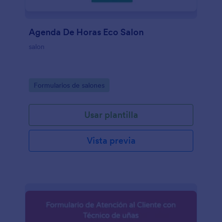
Agenda De Horas Eco Salon
salon
Go to Category:
Formularios de salones
Usar plantilla
Vista previa