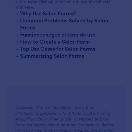
and analyze client information and operational data
with ease.
+
Why Use Salon Forms?
+
Common Problems Solved by Salon
Forms
+
Funciones según el caso de uso
+
How to Create a Salon Form
+
Top Use Cases for Salon Forms
+
Summarizing Salon Forms
For Managers
Disclaimer: The form templates here are for
informational purposes only. Jotform is not providing
legal, financial, or other advice, or implying that the
For Teams
forms are legally valid in all or any jurisdictions. Before
using any such form, consult an attorney and/or other