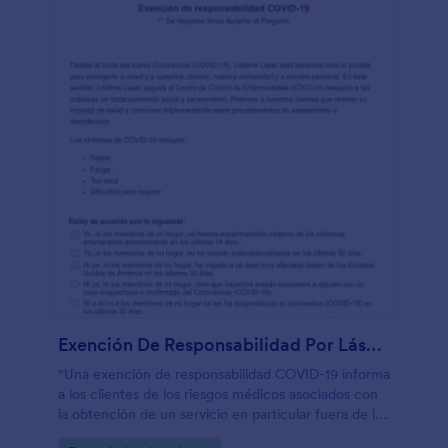
servicios de salón COVID-19 para su salón o spa solo
requiere unos pocos clics con nuestro generador de
formularios. No se requiere codificación:
simplemente arrastre y suelte campos de formulario,
preguntas, imágenes e incluso su logotipo en la
plantilla para crear el formulario de consentimiento
perfecto para sus necesidades. No dude en probar
nuestras más de 100 aplicaciones e integraciones y
enviar envíos automáticamente a sus otras cuentas
en línea como Google Drive, Dropbox, Mailchimp y
más. Mantenga a sus clientes seguros y su negocio
en funcionamiento mediante la selección de
visitantes con un formulario de consentimiento de
servicios de salón COVID-19."
Exención De Responsabilidad Por Láser COVID 19
"Una exención de responsabilidad COVID-19 informa
a los clientes de los riesgos médicos asociados con
la obtención de un servicio en particular fuera de la
cuarentena y les renuncia al derecho de demandar