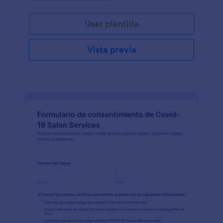
belleza a prepararse con lo que quiera el cliente,
acerca de tratamientos de cabello. Este documento
Usar plantilla
ayudará al salón y a sus empleados a estar listos en
cómo el cliente sería tratado y qué servicio se
proporcionará.Este formulario de consulta de
Vista previa
cabello, contiene todos los campos que solicitan, el
tipo de servicio que el cliente necesita, la fecha de
la cita, la información personal del cliente y los
detalles de contacto, el tipo de estilo que quiere, las
medicaciones que toma y una firma digital. Esta
plantilla de formulario utiliza la herramienta de cita
que permite al cliente seleccionar la fecha y hora de
cuando llevará a cabo la reunión. Esta herramienta
tendrá la función de mostrar la disponibilidad o no
disponibilidad según si el cliente ya seleccionó la
fecha, con lo cual no estará disponible para otro
cliente esta hora si ya ha sido reservada. De lo
contrario, si queréis cambiar ese número es posible
de ampliar el límite. Este formulario también
contiene la herramienta de subir archivos donde el
cliente podrá subir las fotos de los estilos que le
gustan. Esta plantilla también utiliza el widget de la