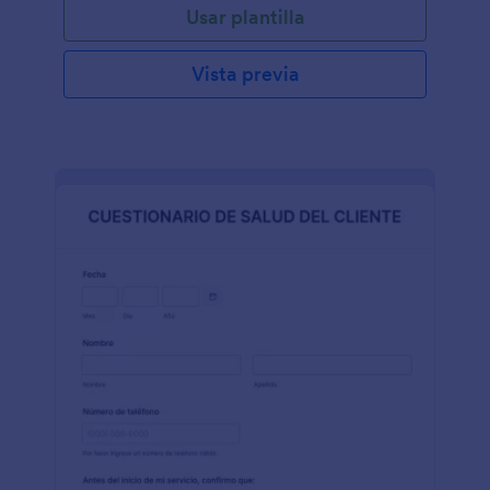
Usar plantilla
Este formulario de consulta del cliente de técnico
de uñas contiene campos que solicitan la
información personal del cliente, los servicios de
Vista previa
uñas que les gustaría obtener, el historial de salud y
las preguntas sobre el cuidado de las uñas. Esta
plantilla de formulario utiliza la herramienta Cita que
le permite al encuestado elegir una fecha y hora en
la que será la cita. Esta herramienta deshabilita
automáticamente las fechas no disponibles porque
ya fue reservado por otros clientes. Esta plantilla
utiliza la condición Mostrar y ocultar campo que
oculta los campos y solo los muestra si se cumple la
condición. Este formulario utiliza el widget Lista
configurable para recopilar la lista de productos para
uñas que utiliza el cliente. Este widget le permite al
encuestado agregar dinámicamente campos
similares según sea necesario. Puede editar, agregar
imágenes o agregar más campos en esta plantilla
utilizando el Creador de formularios.