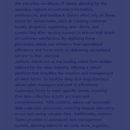
formulario se puede modificar fácilmente para
the everyday workflows of salons, allowing for the
cambiar el contenido a fin de proporcionar
seamless capture of customer information,
contenido más detallado para un determinado
preferences, and feedback. Salons often rely on these
procedimiento. Utilice este formulario para sus
forms for various tasks, such as creating customer
pacientes que se someterán a una operación.
loyalty programs, registering new clients, and
Ayúdelos a estar informados y a tomar decisiones
conducting after-service surveys to ensure high levels
sensatas."
of customer satisfaction. By digitizing these
processes, salons can enhance their operational
efficiency and focus more on delivering exceptional
service to their clientele.
Jotform stands out as the leading online form builder
tailored for the salon industry, offering a robust
platform that simplifies the creation and management
of salon forms. Its intuitive drag-and-drop interface
allows salon managers and staff to effortlessly
customize forms to meet specific needs, ensuring
that data collection is both accurate and
comprehensive. With Jotform, salons can automate
data collection processes, reducing manual data entry
errors and saving valuable time. Additionally, Jotform
Tables provides a centralized data management
system, allowing salons to securely store, organize,