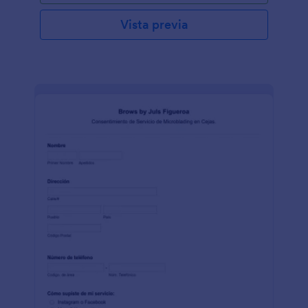
número de teléfono, el tipo de servicio que utilizó y
la fecha de la cita. Este formulario de renuncia
Vista previa
también tiene una sección en la que muestra los
detalles del acuerdo, que está organizado en un
formato en el que el cliente solo necesita marcar la
casilla de verificación para confirmar. Esta plantilla
utiliza la herramienta de párrafo para mostrar texto
estático en la forma que se utiliza principalmente
para proporcionar información importante e
instrucciones especiales. Esta plantilla de formulario
también utiliza el campo Firma para capturar la firma
digital del cliente y el estilista. Personalice esta
plantilla de formulario cambiando el tema de color y
agregando el logotipo de su salón a través del
Creador de formularios."