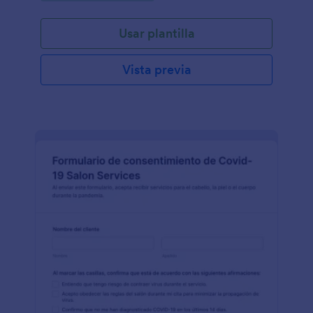
belleza a prepararse con lo que quiera el cliente,
acerca de tratamientos de cabello. Este documento
Usar plantilla
ayudará al salón y a sus empleados a estar listos en
cómo el cliente sería tratado y qué servicio se
proporcionará.Este formulario de consulta de
Vista previa
cabello, contiene todos los campos que solicitan, el
tipo de servicio que el cliente necesita, la fecha de
la cita, la información personal del cliente y los
detalles de contacto, el tipo de estilo que quiere, las
medicaciones que toma y una firma digital. Esta
plantilla de formulario utiliza la herramienta de cita
que permite al cliente seleccionar la fecha y hora de
cuando llevará a cabo la reunión. Esta herramienta
tendrá la función de mostrar la disponibilidad o no
disponibilidad según si el cliente ya seleccionó la
fecha, con lo cual no estará disponible para otro
cliente esta hora si ya ha sido reservada. De lo
contrario, si queréis cambiar ese número es posible
de ampliar el límite. Este formulario también
contiene la herramienta de subir archivos donde el
cliente podrá subir las fotos de los estilos que le
gustan. Esta plantilla también utiliza el widget de la