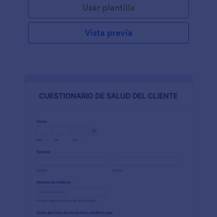
Usar plantilla
Este formulario de consulta del cliente de técnico
de uñas contiene campos que solicitan la
información personal del cliente, los servicios de
Vista previa
uñas que les gustaría obtener, el historial de salud y
las preguntas sobre el cuidado de las uñas. Esta
plantilla de formulario utiliza la herramienta Cita que
le permite al encuestado elegir una fecha y hora en
la que será la cita. Esta herramienta deshabilita
automáticamente las fechas no disponibles porque
ya fue reservado por otros clientes. Esta plantilla
utiliza la condición Mostrar y ocultar campo que
oculta los campos y solo los muestra si se cumple la
condición. Este formulario utiliza el widget Lista
configurable para recopilar la lista de productos para
uñas que utiliza el cliente. Este widget le permite al
encuestado agregar dinámicamente campos
similares según sea necesario. Puede editar, agregar
imágenes o agregar más campos en esta plantilla
utilizando el Creador de formularios.