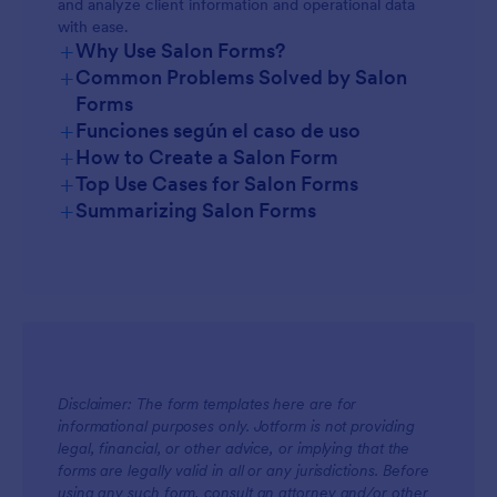
and analyze client information and operational data
with ease.
+
Why Use Salon Forms?
+
Common Problems Solved by Salon
Forms
+
Funciones según el caso de uso
+
How to Create a Salon Form
+
Top Use Cases for Salon Forms
+
Summarizing Salon Forms
For Managers
Disclaimer: The form templates here are for
informational purposes only. Jotform is not providing
legal, financial, or other advice, or implying that the
For Teams
forms are legally valid in all or any jurisdictions. Before
using any such form, consult an attorney and/or other