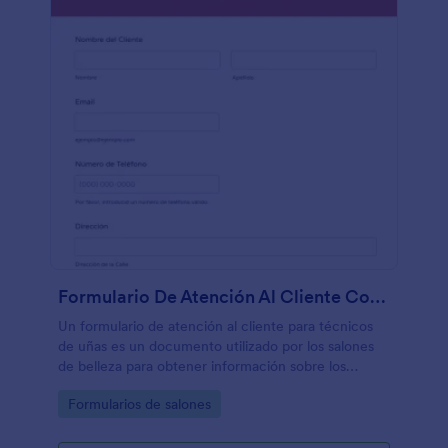
Formulario De Atención Al Cliente Con Técnico De Uñas
Un formulario de atención al cliente para técnicos
de uñas es un documento utilizado por los salones
de belleza para obtener información sobre los
clientes en cuanto a sus manicuras preferidas. El
Go to Category:
Formularios de salones
técnico de uñas podrá modificar su estilo en cuanto
a brindar tratamiento de uñas al cliente basándonos
en las respuestas proporcionadas en este formulario.