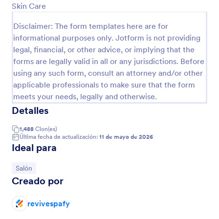
consentimiento a todos los términos y condiciones
Skin Care
Vista previa
de su negocio. Puede personalizar completamente
la plantilla a través del creador de formularios fácil
Disclaimer: The form templates here are for
de usar de Jotform, cambiar, agregar o eliminar
informational purposes only. Jotform is not providing
campos a través de la función de arrastrar y soltar,
legal, financial, or other advice, or implying that the
cambiar los colores, las fuentes y el fondo sin
forms are legally valid in all or any jurisdictions. Before
necesidad de codificación."
using any such form, consult an attorney and/or other
applicable professionals to make sure that the form
meets your needs, legally and otherwise.
Detalles
1,488
Clon(es)
Última fecha de actualización:
11 de mayo de 2026
Ideal para
Ir a Categoría:
Salón
Creado por
revivespafy