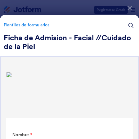
Inicio del diálogo
Registrarse Gratis
Plantillas de formularios
Ficha de Admision - Facial //Cuidado
de la Piel
Categorías de plantillas de formulario
Plantillas de formularios
Formularios de salones
25 Plantillas