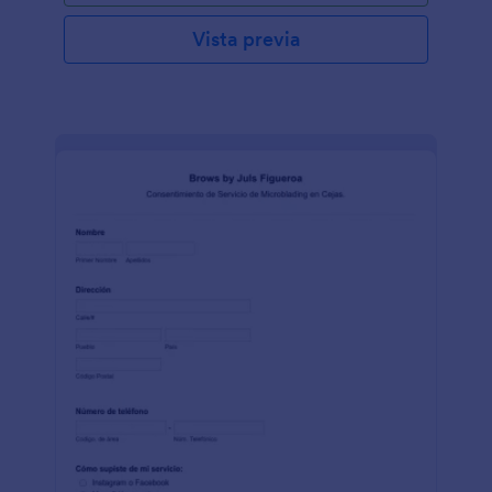
número de teléfono, el tipo de servicio que utilizó y
la fecha de la cita. Este formulario de renuncia
Vista previa
también tiene una sección en la que muestra los
detalles del acuerdo, que está organizado en un
formato en el que el cliente solo necesita marcar la
casilla de verificación para confirmar. Esta plantilla
utiliza la herramienta de párrafo para mostrar texto
estático en la forma que se utiliza principalmente
para proporcionar información importante e
instrucciones especiales. Esta plantilla de formulario
también utiliza el campo Firma para capturar la firma
digital del cliente y el estilista. Personalice esta
plantilla de formulario cambiando el tema de color y
agregando el logotipo de su salón a través del
Creador de formularios."