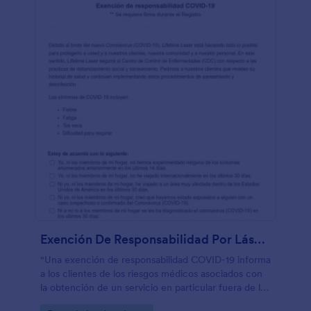
servicios de salón COVID-19 para su salón o spa solo
requiere unos pocos clics con nuestro generador de
formularios. No se requiere codificación:
simplemente arrastre y suelte campos de formulario,
preguntas, imágenes e incluso su logotipo en la
plantilla para crear el formulario de consentimiento
perfecto para sus necesidades. No dude en probar
nuestras más de 100 aplicaciones e integraciones y
enviar envíos automáticamente a sus otras cuentas
en línea como Google Drive, Dropbox, Mailchimp y
más. Mantenga a sus clientes seguros y su negocio
en funcionamiento mediante la selección de
visitantes con un formulario de consentimiento de
servicios de salón COVID-19."
Exención De Responsabilidad Por Láser COVID 19
"Una exención de responsabilidad COVID-19 informa
a los clientes de los riesgos médicos asociados con
la obtención de un servicio en particular fuera de la
cuarentena y les renuncia al derecho de demandar