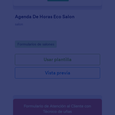
Agenda De Horas Eco Salon
salon
Go to Category:
Formularios de salones
Usar plantilla
Vista previa