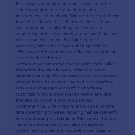
formulario se puede modificar fácilmente para
the everyday workflows of salons, allowing for the
cambiar el contenido a fin de proporcionar
seamless capture of customer information,
contenido más detallado para un determinado
preferences, and feedback. Salons often rely on these
procedimiento. Utilice este formulario para sus
forms for various tasks, such as creating customer
pacientes que se someterán a una operación.
loyalty programs, registering new clients, and
Ayúdelos a estar informados y a tomar decisiones
conducting after-service surveys to ensure high levels
sensatas."
of customer satisfaction. By digitizing these
processes, salons can enhance their operational
efficiency and focus more on delivering exceptional
service to their clientele.
Jotform stands out as the leading online form builder
tailored for the salon industry, offering a robust
platform that simplifies the creation and management
of salon forms. Its intuitive drag-and-drop interface
allows salon managers and staff to effortlessly
customize forms to meet specific needs, ensuring
that data collection is both accurate and
comprehensive. With Jotform, salons can automate
data collection processes, reducing manual data entry
errors and saving valuable time. Additionally, Jotform
Tables provides a centralized data management
system, allowing salons to securely store, organize,