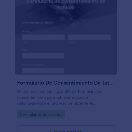
Formulario De Consentimiento De Tatuaje
Utilizar esta increíble plantilla de formulario de
consentimiento para tatuajes mejorará
definitivamente el proceso de obtener el
consentimiento del cliente. No se necesita usar
Go to Category:
Formularios de salones
códigos.
Usar plantilla