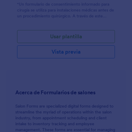
"Un formulario de consentimiento informado para
cirugía se utiliza para instalaciones médicas antes de
un procedimiento quirúrgico. A través de este
formulario, esto ayuda en el establecimiento de la
comunicación entre el paciente y el proveedor de
atención médica en la elaboración de un
Usar plantilla
documento informativo que explica el
procedimiento, los riesgos que conlleva el
Vista previa
procedimiento, los métodos alternativos de
tratamiento y los riesgos de no pasar por dicha
cirugía. Procedimiento. Esto también ayuda a
establecer un acuerdo consensuado entre el
paciente y el médico que dijo que el paciente
permitirá que dicho médico administre la cirugía.
Tener un consentimiento informado ayuda en el
Acerca de Formularios de salones
proceso de toma de decisiones de un paciente. Este
formulario de consentimiento informado de cirugía
es un ejemplo en el que proporciona las
Salon Forms are specialized digital forms designed to
necesidades básicas de informar al paciente sobre el
streamline the myriad of operations within the salon
procedimiento quirúrgico al que está a punto de
industry, from appointment scheduling and client
someterse. Los riesgos que pueden surgir y qué
intake to inventory tracking and employee
otros métodos alternativos se pueden realizar. Este
management. These forms are essential for managing