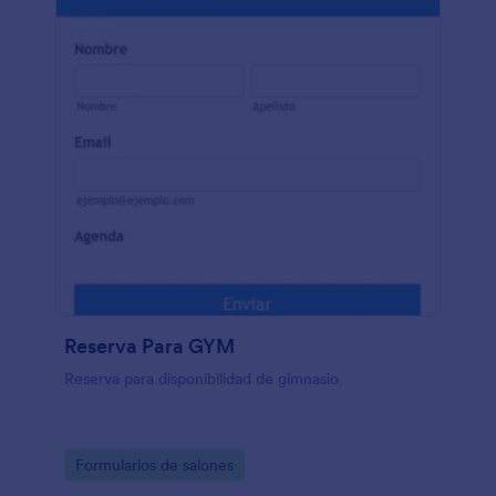
Reserva Para GYM
Reserva para disponibilidad de gimnasio
Go to Category:
Formularios de salones