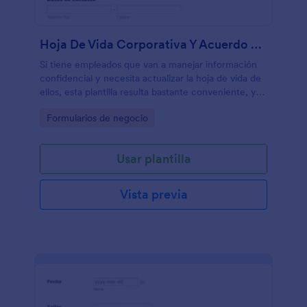
Hoja De Vida Corporativa Y Acuerdo De Confidencialidad
Si tiene empleados que van a manejar información
confidencial y necesita actualizar la hoja de vida de
ellos, esta plantilla resulta bastante conveniente, ya
que trae un acuerdo al que debe marcar como leído
Go to Category:
Formularios de negocio
Usar plantilla
Vista previa