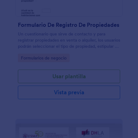
Formulario De Registro De Propiedades
Un cuestionario que sirve de contacto y para
registrar propiedades en venta o alquiler, los usuarios
podrán seleccionar el tipo de propiedad, estipular el
valor de venta o arriendo, materiales de
Go to Category:
Formularios de negocio
construcción, número de espacios, etc.
Usar plantilla
Vista previa