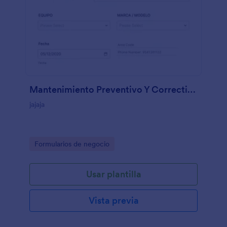
Mantenimiento Preventivo Y Correctivo De Tu Pc
jajaja
Go to Category:
Formularios de negocio
Usar plantilla
Vista previa