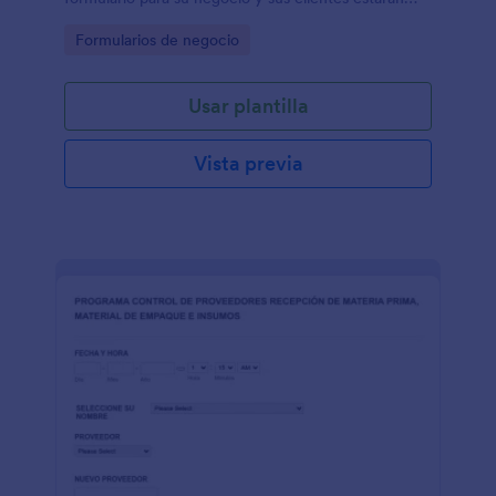
satisfechos!
Go to Category:
Formularios de negocio
Usar plantilla
Vista previa