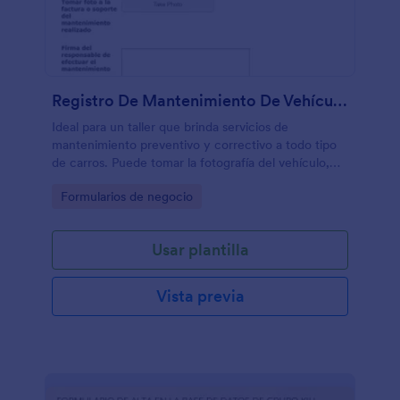
Registro De Mantenimiento De Vehículo En Taller
Ideal para un taller que brinda servicios de
mantenimiento preventivo y correctivo a todo tipo
de carros. Puede tomar la fotografía del vehículo,
número de placa y tipo de mantenimiento brindado,
Go to Category:
Formularios de negocio
así como fecha, nombre del conductor y firma del
responsable de efectar el mantenimiento.
Usar plantilla
Vista previa