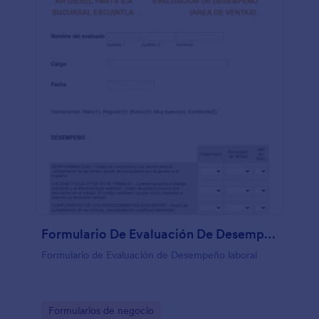
Formulario De Evaluación De Desempeño (Area De Ventas
Formulario de Evaluación de Desempeño laboral
Go to Category:
Formularios de negocio