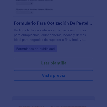
Formulario Para Cotización De Pastelería Elaboración De Pastel
Un linda ficha de cotización de pasteles o tortas
para cumpleaños, quinceañeras, bodas y demás.
Ideal para negocios de repostería fina. Incluye
campos para recopilar tamaño, número de
Go to Category:
Formularios de publicidad
porciones, temática deseada, etc
Usar plantilla
Vista previa