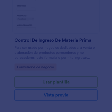
Control De Ingreso De Materia Prima
Para ser usado por negocios dedicados a la venta o
elaboración de productos perecederos y no
perecederos, este formulario permite ingresar
aspectos detallados de los insumos tales como fecha
Go to Category:
Formularios de negocio
de vencimiento, temperatura de empaque,
condiciones de transporte, etc.
Usar plantilla
Vista previa