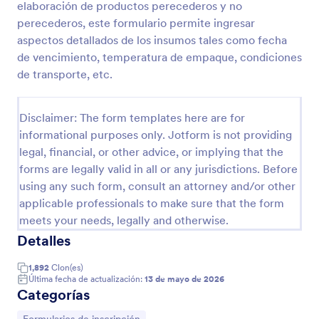
elaboración de productos perecederos y no
Vista previa
perecederos, este formulario permite ingresar
aspectos detallados de los insumos tales como fecha
de vencimiento, temperatura de empaque, condiciones
de transporte, etc.
Disclaimer: The form templates here are for
informational purposes only. Jotform is not providing
legal, financial, or other advice, or implying that the
forms are legally valid in all or any jurisdictions. Before
using any such form, consult an attorney and/or other
applicable professionals to make sure that the form
meets your needs, legally and otherwise.
Detalles
1,892
Clon(es)
Última fecha de actualización:
13 de mayo de 2026
Categorías
Ir a Categoría: