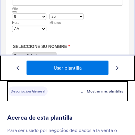
Usar plantilla
Solicitud De Crédito
Formulario de solicitud de crédito
Descripción General
Mostrar más plantillas
Go to Category:
Formularios de negocio
Acerca de esta plantilla
Usar plantilla
Para ser usado por negocios dedicados a la venta o