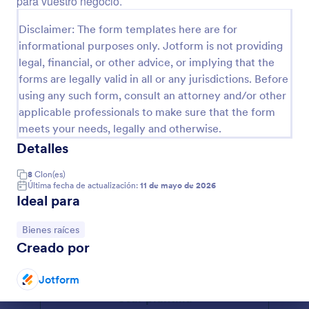
para vuestro negocio.
Disclaimer: The form templates here are for
informational purposes only. Jotform is not providing
legal, financial, or other advice, or implying that the
forms are legally valid in all or any jurisdictions. Before
using any such form, consult an attorney and/or other
applicable professionals to make sure that the form
meets your needs, legally and otherwise.
Detalles
8
Clon(es)
Reporte De Mantenimiento Preventivo De Habitaciones De Hotel
Última fecha de actualización:
11 de mayo de 2026
Ideal para
Para Revisión y chequeo preventivo de Habitaciones
y Apartamentos turisticos. Útil para personal
Ir a Categoría:
Bienes raíces
administrativo de limpieza y mantenimiento de
hoteles y hostales
Creado por
Go to Category:
Formularios para bienes raíces
Jotform
Usar plantilla
Fin del diálogo