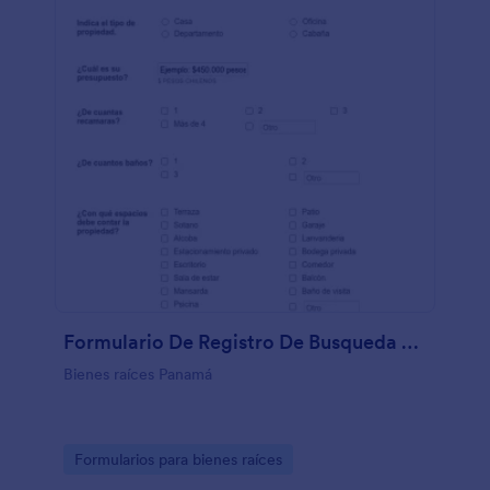
Formulario De Registro De Busqueda De Propiedades
Bienes raíces Panamá
Go to Category:
Formularios para bienes raíces