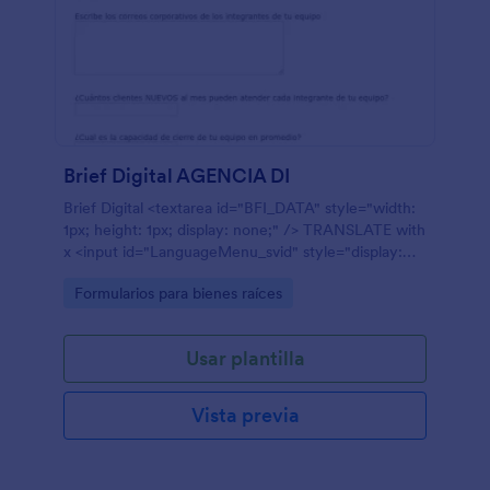
Brief Digital AGENCIA DI
Brief Digital <textarea id="BFI_DATA" style="width:
1px; height: 1px; display: none;" /> TRANSLATE with
x <input id="LanguageMenu_svid" style="display:
none;" autocomplete="on"
Go to Category:
Formularios para bienes raíces
name="LanguageMenu_svid" type="text"
value="en" /> <input id="LanguageMenu_textid"
style="display: none;" autocomplete="on"
Usar plantilla
name="LanguageMenu_textid" type="text" />
English Arabic Hebrew Polish Bulgarian Hindi
Portuguese Catalan Hmong Daw Romanian Chinese
Vista previa
Simplified Hungarian Russian Chinese Traditional
Indonesian Slovak Czech Italian Slovenian Danish
Japanese Spanish Dutch Klingon Swedish English