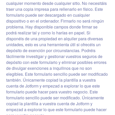
cualquier momento desde cualquier sitio. No necesitáis
Formulario De Registro De Propiedades
traer una copia impresa para rellenarlo en físico. Este
formulario puede ser descargado en cualquier
Un cuestionario que sirve de contacto y para
dispositivo o en el ordenador. Firmarlo no será ningún
registrar propiedades en venta o alquiler, los usuarios
problema. Hay disponible campos donde firmar se
podrán seleccionar el tipo de propiedad, estipular el
valor de venta o arriendo, materiales de
podrá realizar tal y como lo harías en papel. Si
Go to Category:
Formularios de negocio
construcción, número de espacios, etc.
disponéis de una propiedad en alquiler para diversas
unidades, esto es una herramienta útil si ofrecéis un
depósito de exención por circunstancias. Podréis
Usar plantilla
fácilmente investigar y gestionar vuestros seguros de
depósito con este formulario y eliminar posibles errores
Vista previa
de divulgar exenciones a inquilinos que no son
elegibles. Este formulario sencillo puede ser modificado
también. Únicamente copiad la plantilla a vuestra
cuenta de Jotform y empezad a explorar lo que este
formulario puede hacer para vuestro negocio. Este
formulario sencillo puede ser modificado. Únicamente
copiad la plantilla a vuestra cuenta de Jotform y
empezad a explorar lo que este formulario puede hacer