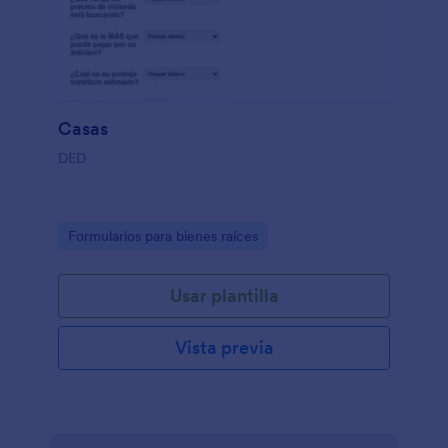
Casas
DED
Go to Category:
Formularios para bienes raíces
Usar plantilla
Vista previa