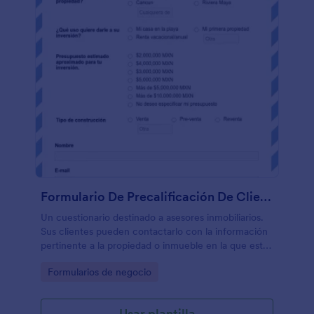
Formulario De Precalificación De Clientes De Bienes Raíces
Un cuestionario destinado a asesores inmobiliarios.
Sus clientes pueden contactarlo con la información
pertinente a la propiedad o inmueble en la que están
interesados.
Go to Category:
Formularios de negocio
Usar plantilla