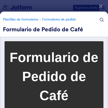
Inicio del diálogo
Registrarse Gratis
Plantillas de formularios
Formularios de pedido
Formulario de Pedido de Café
Categorías de plantillas de formulario
Plantillas de formularios
Formularios de pedido
Formularios de pedido de
comidas y bebidas
12 Plantillas