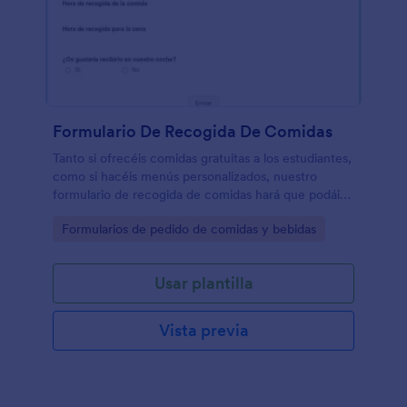
Formulario De Recogida De Comidas
Tanto si ofrecéis comidas gratuitas a los estudiantes,
como si hacéis menús personalizados, nuestro
formulario de recogida de comidas hará que podáis
organizaros mejor y podáis distribuir las comidas
Go to Category:
Formularios de pedido de comidas y bebidas
fácilmente. Únicamente debéis personalizar el
formulario para que se adapte a vuestras
necesidades y que, o bien, lo podáis poner también
Usar plantilla
en vuestra página web o lo compartáis como un
recipiente. Seréis capaces de tener la información
de contacto, seleccionar la fecha y la hora de
Vista previa
recogida. Instantáneamente, recibiréis los pedidos
en vuestra cuenta de Jotform, listo para ser
completado por ti y vuestro personal, sin ningún tipo
de retraso.Personalizar vuestro formulario de