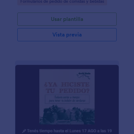
Go to Category:
Formularios de pedido de comidas y bebidas
Usar plantilla
Vista previa