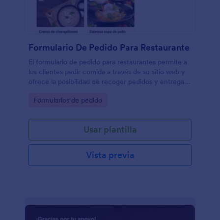
Formulario De Pedido Para Restaurante
El formulario de pedido para restaurantes permite a
los clientes pedir comida a través de su sitio web y
ofrece la posibilidad de recoger pedidos y entregas
a domicilio, así como de recibir pagos en línea.
Go to Category:
Formularios de pedido
Usar plantilla
Vista previa