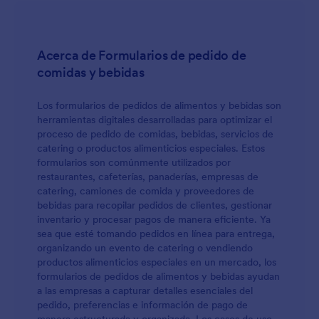
recogida de comidas solo toma unos minutos con
nuestro sencillo Creador de Formularios. Sin
necesidad de utilizar código - únicamente arrastrad
y soltad los campos y elementos visuales hasta que
Acerca de Formularios de pedido de
estéis satisfechos con el diseño de vuestra plantilla.
comidas y bebidas
Sentiros en total libertad de añadir franjas de
tiempo, opciones de entrega, y mucho más. Podéis
incluso integrar el formulario con otras Apps con las
Los formularios de pedidos de alimentos y bebidas son
que ya trabajáis, como puede ser Google Drive o
herramientas digitales desarrolladas para optimizar el
Dropbox, para que así automáticamente se
proceso de pedido de comidas, bebidas, servicios de
sincronicen los datos de envío a estas cuentas.
catering o productos alimenticios especiales. Estos
Alimentad a vuestra comunidad asegurando que
formularios son comúnmente utilizados por
reciben las comidas en el horario establecido con el
restaurantes, cafeterías, panaderías, empresas de
formulario de recogida de comidas.
catering, camiones de comida y proveedores de
bebidas para recopilar pedidos de clientes, gestionar
inventario y procesar pagos de manera eficiente. Ya
sea que esté tomando pedidos en línea para entrega,
organizando un evento de catering o vendiendo
productos alimenticios especiales en un mercado, los
formularios de pedidos de alimentos y bebidas ayudan
a las empresas a capturar detalles esenciales del
pedido, preferencias e información de pago de