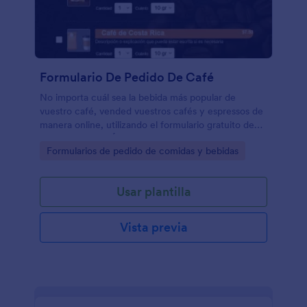
Formulario De Pedido De Café
No importa cuál sea la bebida más popular de
vuestro café, vended vuestros cafés y espressos de
manera online, utilizando el formulario gratuito de
pedido de café. Únicamente, personalizad el
Go to Category:
Formularios de pedido de comidas y bebidas
formulario para que se adapte a vuestras
necesidades y ponedlo a continuación en vuestra
página web para que empiece a aceptar pedidos
Usar plantilla
online ¡y pagos simultáneamente! Los clientes
podrán introducir su información de contacto, elegir
qué menú les gustaría escoger, y enviarlo poniendo
Vista previa
los detalles de pago. Recibiréis al instante los
pedidos de café en vuestra cuenta de Jotform
desde cualquier dispositivo. - Podéis incluso recibir
notificaciones utilizando nuestra aplicación gratuita
de Jotform para móviles. ¿Vosotros y vuestros
empleados trabajáis muy duro para crear bebidas