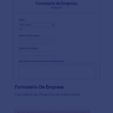
personalizadas para todos vuestros clientes, por qué
no personalizar vuestro formulario de pedido de
café también? Preparad vuestros cafés únicos con
el formulario de pedido de café con nuestro creador
de formularios de arrastrar y soltar. Sin tener que
utilizar código, podéis fácilmente añadir vuestros
ítems del menú, subir fotografías, y cambiar el
diseño de la plantilla para que coincida con vuestra
marca. Este formulario de pedido de café está ya
preparado para aceptar pagos en PayPal - pero si
queréis aceptar pagos a través de tarjetas de débito
o crédito o métodos de pago alternativos,
únicamente debéis integrar el proveedor de pago de
vuestra elección. ¡Mantened a vuestros clientes
cafeinados, mientras vuestras ventas online suben
con nuestro formulario de pedidos de café para
vuestro negocio!
Formulario De Empresa
Formularios de Productos de Exportación