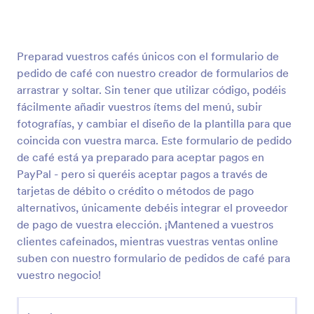
Encuesta Para Evaluar Comedores
Preparad vuestros cafés únicos con el formulario de
Este formulario ayudará a saber lo que opinan los
pedido de café con nuestro creador de formularios de
clientes de un comedor, acerca de la limpieza,
arrastrar y soltar. Sin tener que utilizar código, podéis
calidad de servicio y alimentos servidos, así como
fácilmente añadir vuestros ítems del menú, subir
opiniones de las instalaciones. También pueden dejar
Go to Category:
Formularios de pedido de comidas y bebidas
comentarios extras sobre cada área evaluada.
fotografías, y cambiar el diseño de la plantilla para que
coincida con vuestra marca. Este formulario de pedido
de café está ya preparado para aceptar pagos en
Usar plantilla
PayPal - pero si queréis aceptar pagos a través de
tarjetas de débito o crédito o métodos de pago
Vista previa
alternativos, únicamente debéis integrar el proveedor
de pago de vuestra elección. ¡Mantened a vuestros
clientes cafeinados, mientras vuestras ventas online
suben con nuestro formulario de pedidos de café para
vuestro negocio!