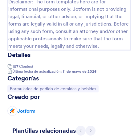
Disclaimer: The form templates here are for
informational purposes only. Jotform is not providing
legal, financial, or other advice, or implying that the
forms are legally valid in all or any jurisdictions. Before
using any such form, consult an attorney and/or other
applicable professionals to make sure that the form
meets your needs, legally and otherwise.
Detalles
107
Clon(es)
Última fecha de actualización:
11 de mayo de 2026
Categorías
Ir a Categoría:
Formularios de pedido de comidas y bebidas
Pedido Popkids
Creado por
pedido de perritos y palomitas para recoger
Jotform
Go to Category:
Formularios de pedido de comidas y bebidas
Plantillas relacionadas
Atrás
Siguiente