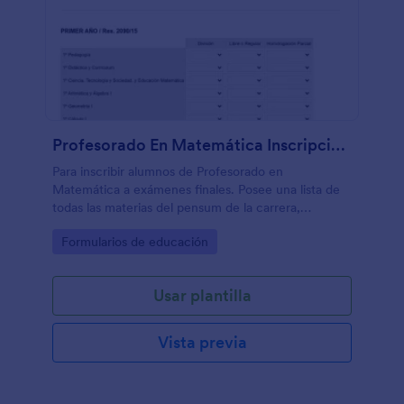
Profesorado En Matemática Inscripción A Exámenes Finales
Para inscribir alumnos de Profesorado en
Matemática a exámenes finales. Posee una lista de
todas las materias del pensum de la carrera,
agrupadas por año, muy útil para catedráticos o
Go to Category:
Formularios de educación
personal administrativo.
Usar plantilla
Vista previa