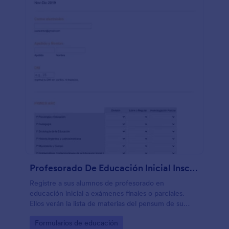
Profesorado De Educación Inicial Inscripciones A Exámenes Finales
Registre a sus alumnos de profesorado en
educación inicial a exámenes finales o parciales.
Ellos verán la lista de materias del pensum de su
carrera, agrupadas de forma genial por año, lo que
Go to Category:
Formularios de educación
resulta útil para catedráticos o encargados de