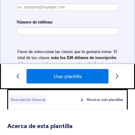
Usar plantilla
Formulario De Registro De Estudios De Teología
Aquí está un formulario fácil de usar para inscripción
de estudios teológicos o bíblicos.
Descripción General
Mostrar más plantillas
Go to Category:
Formularios de educación
Acerca de esta plantilla
Usar plantilla