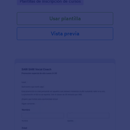
Go to Category:
Plantillas de inscripción de cursos
Usar plantilla
Vista previa