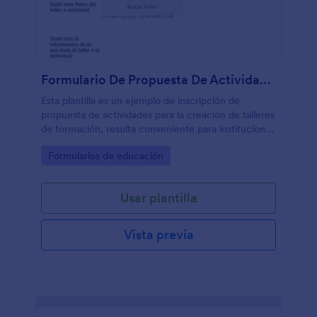
Formulario De Propuesta De Actividad Para Crear Taller
Esta plantilla es un ejemplo de inscripción de
propuesta de actividades para la creación de talleres
de formación, resulta conveniente para instituciones
no lucrativas dedicadas a la enseñanza u otras
Go to Category:
Formularios de educación
organizaciones que llevan a concurso la creación de
un curso o taller de instrucción.
Usar plantilla
Vista previa