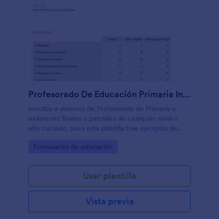
Profesorado De Educación Primaria Inscripciones A Exámenes Finales
Inscriba a alumnos de Profesorado de Primaria a
exámenes finales o parciales de cualquier nivel o
año cursado, pues esta plantilla trae ejemplos de
cómo agrupar todas las materias del pénsum de la
Go to Category:
Formularios de educación
carrera por año, muy útil para profesores
universitarios o asistentes administrativos.
Usar plantilla
Vista previa