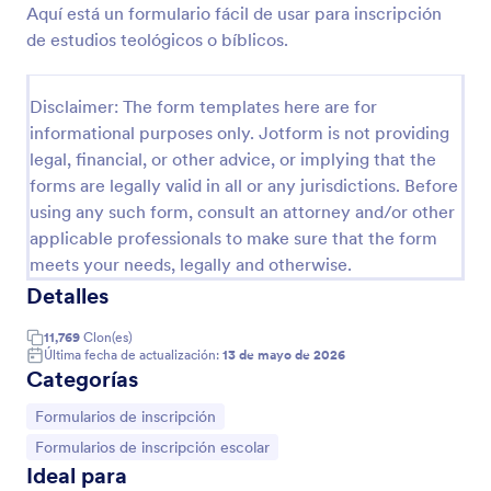
Aquí está un formulario fácil de usar para inscripción
de estudios teológicos o bíblicos.
Vista previa
Disclaimer: The form templates here are for
informational purposes only. Jotform is not providing
legal, financial, or other advice, or implying that the
forms are legally valid in all or any jurisdictions. Before
using any such form, consult an attorney and/or other
applicable professionals to make sure that the form
meets your needs, legally and otherwise.
Detalles
11,769
Clon(es)
Última fecha de actualización:
13 de mayo de 2026
Categorías
Ir a Categoría:
Formularios de inscripción
Ir a Categoría:
Formularios de inscripción escolar
Ideal para