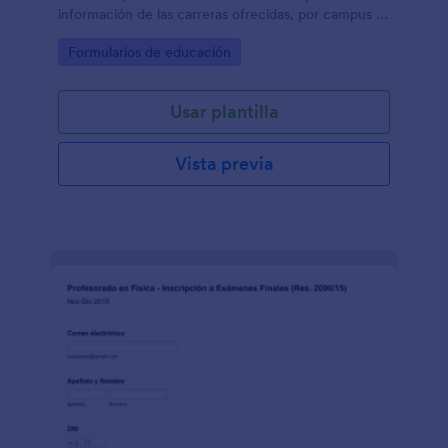
información de las carreras ofrecidas, por campus o
sedes.
Go to Category:
Formularios de educación
Usar plantilla
Vista previa