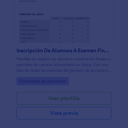
Inscripción De Alumnos A Examen Final Profesorado En Física
Plantilla de registro de alumnos a exámenes finales o
parciales de carrera universitaria en física. Con una
lista de todas las materias del pensum de la carrera,
agrupadas por año, resulta ser muy útil para
Go to Category:
Formularios de educación
catedráticos o personal administrativo.
Usar plantilla
Vista previa