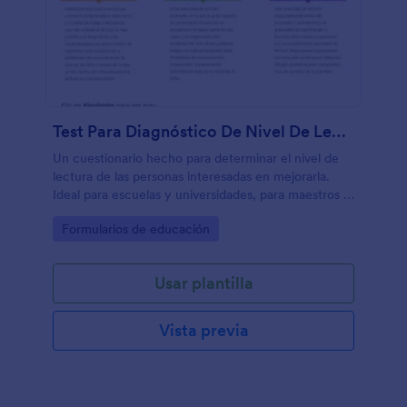
Test Para Diagnóstico De Nivel De Lectura En PC
Un cuestionario hecho para determinar el nivel de
lectura de las personas interesadas en mejorarla.
Ideal para escuelas y universidades, para maestros o
instituciones dedicadas a la enseñanza de cursos de
Go to Category:
Formularios de educación
lectura.
Usar plantilla
Vista previa