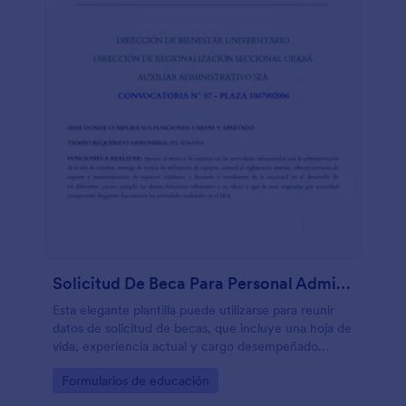
Solicitud De Beca Para Personal Administrativo Universitario
Esta elegante plantilla puede utilizarse para reunir
datos de solicitud de becas, que incluye una hoja de
vida, experiencia actual y cargo desempeñado
dentro de las instalaciones universitarias
Go to Category:
Formularios de educación