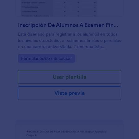
Inscripción De Alumnos A Examen Final Carrera De Lengua Y Literatura
Está diseñado para registrar a los alumnos en todos
los niveles de estudio, a exámenes finales o parciales
en una carrera universitaria. Tiene una lista
elaborada de todas las materias del pensum de la
Go to Category:
Formularios de educación
carrera, agrupadas por año.
Usar plantilla
Vista previa