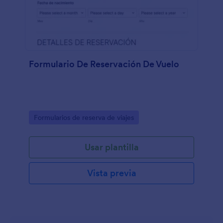
Formulario De Reservación De Vuelo
Go to Category:
Formularios de reserva de viajes
Usar plantilla
Vista previa