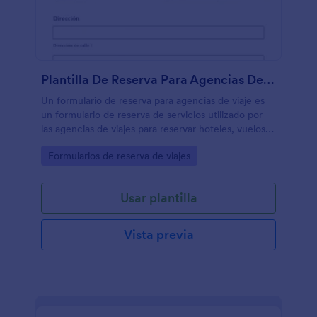
Plantilla De Reserva Para Agencias De Viaje
Un formulario de reserva para agencias de viaje es
un formulario de reserva de servicios utilizado por
las agencias de viajes para reservar hoteles, vuelos o
paquetes de cruceros. Es una herramienta útil para
Go to Category:
Formularios de reserva de viajes
mejorar sus servicios de reserva de hoteles o líneas
aéreas. ¡Lleve sus servicios al siguiente nivel!
Usar plantilla
Vista previa