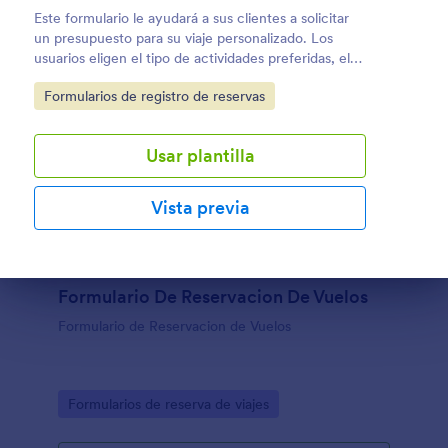
Este formulario le ayudará a sus clientes a solicitar
un presupuesto para su viaje personalizado. Los
usuarios eligen el tipo de actividades preferidas, el
medio de transporte, el alojamiento deseado, la
Go to Category:
Formularios de registro de reservas
fecha y duración del viaje y otros detalles
adicionales de viaje.
Usar plantilla
Vista previa
Fin del diálogo
Formulario De Reservacion De Vuelos
Formulario de Reservacion de Vuelos
Go to Category:
Formularios de reserva de viajes