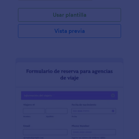
formulario de viaje para clientes es utilizado para
recopilar información, planes de viaje, y otros
Usar plantilla
detalles de los clientes para futuras referencias. Con
una plantilla de formulario de viaje de clientes,
podréis crear y vender packs de viajes online,
Vista previa
permitiendo a los clientes que completen el
formulario de viaje todo desde un mismo
lugar.Únicamente personalizad el formulario para
que encaje con la manera que queréis comunicaros
con vuestros clientes. Podéis personalizar el
formulario para encajar con la manera que queréis
comunicaros con vuestros clientes. Podéis también
personalizar el formulario para que encaje con la
manera de como os gustaría comunicar con los
clientes. Podéis también poner la marca corporativa
con el logo, y añadir campos adicionales e
integrarlos con otros servicios. Jotform ofrece más
de 100 integraciones que permiten sincronizar los
viajes con las otras apps que dispongáis como
Google Drive, Dropbox, Box y mucho más.