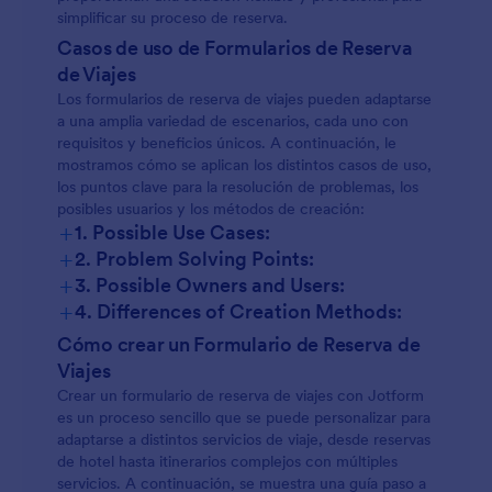
simplificar su proceso de reserva.
Casos de uso de Formularios de Reserva
de Viajes
Los formularios de reserva de viajes pueden adaptarse
a una amplia variedad de escenarios, cada uno con
requisitos y beneficios únicos. A continuación, le
mostramos cómo se aplican los distintos casos de uso,
los puntos clave para la resolución de problemas, los
posibles usuarios y los métodos de creación:
+
1. Possible Use Cases:
+
2. Problem Solving Points:
+
3. Possible Owners and Users:
+
4. Differences of Creation Methods:
Formularios de reserva de vuelos:
Cómo crear un Formulario de Reserva de
Viajes
Crear un formulario de reserva de viajes con Jotform
Formularios de reserva de hotel:
es un proceso sencillo que se puede personalizar para
adaptarse a distintos servicios de viaje, desde reservas
de hotel hasta itinerarios complejos con múltiples
servicios. A continuación, se muestra una guía paso a
Formularios de registro para tours: