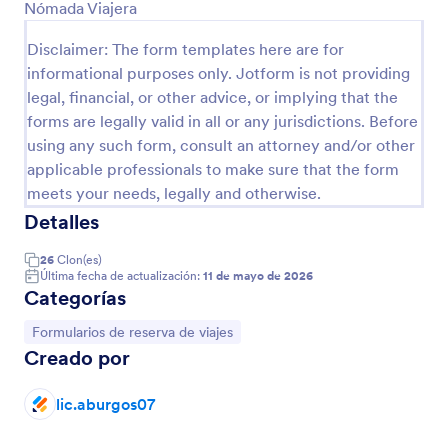
Nómada Viajera
Disclaimer: The form templates here are for
Vista previa
informational purposes only. Jotform is not providing
legal, financial, or other advice, or implying that the
forms are legally valid in all or any jurisdictions. Before
using any such form, consult an attorney and/or other
applicable professionals to make sure that the form
meets your needs, legally and otherwise.
Detalles
26
Clon(es)
Última fecha de actualización:
11 de mayo de 2026
Categorías
Ir a Categoría:
Formularios de reserva de viajes
Creado por
lic.aburgos07