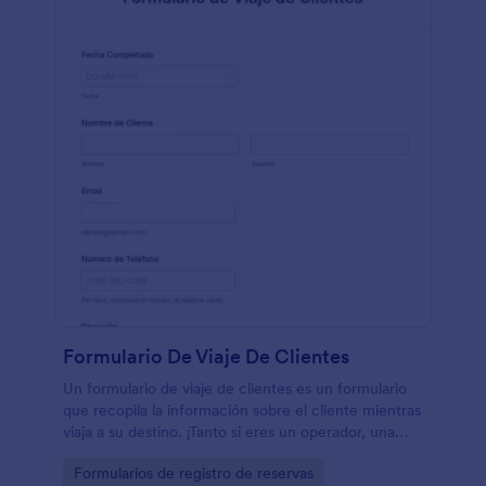
necesidad de código!
Formulario De Viaje De Clientes
Un formulario de viaje de clientes es un formulario
que recopila la información sobre el cliente mientras
viaja a su destino. ¡Tanto si eres un operador, una
agencia de viajes, o una aerolínea, el formulario de
Go to Category:
Formularios de registro de reservas
viaje de clientes puede ser útil para vosotros! Un