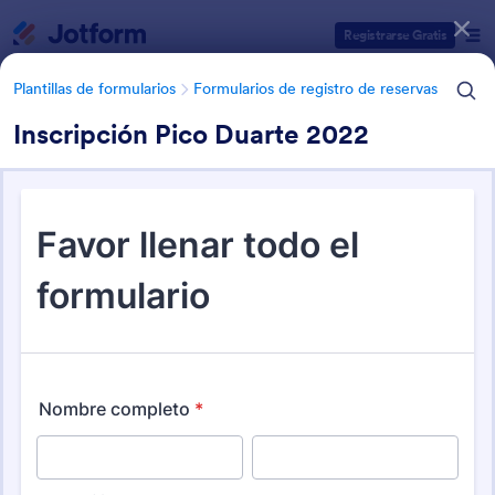
Inicio del diálogo
Registrarse Gratis
Plantillas de formularios
Formularios de registro de reservas
Inscripción Pico Duarte 2022
Categorías de plantillas de formulario
Plantillas de formularios
Formularios de registro de reservas
Formularios de reserva de
viajes
10 Plantillas