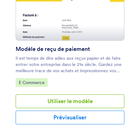
Modèle de reçu de paiement
Il est temps de dire adieu aux reçus papier et de faire
entrer votre entreprise dans le 21e siècle. Gardez une
meilleure trace de vos achats et impressionnez vos
clients avec notre modèle de reçu de paiement.
Accéder à la catégorie :
E Commerce
Remplissez simplement le formulaire de reçu de
paiement ci-joint pour générer des reçus pour les
paiements en personne, ou joignez-le à votre
Utiliser le modèle
formulaire de paiement intégré pour générer
instantanément des reçus PDF soignés pour chaque
achat en ligne. Configurez un répondeur automatique
Prévisualiser
pour envoyer instantanément les reçus par e-mail aux
clients ou imprimez-les pour conserver un
enregistrement complet de toutes les
transactions.Avec notre modèle de reçu de paiement,