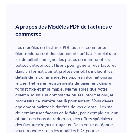
vous pouvez afficher clairement les détails du client,
les produits achetés et le coût total sur une seule
page. Vous souhaitez personnaliser la conception du
modèle ? Ne vous inquiétez pas, notre éditeur PDF par
À propos des Modèles PDF de factures e-
glisser-déposer facilite la réorganisation de la mise en
commerce
page, l'ajout du logo de votre entreprise ou la mise à
jour des polices et des couleurs. Les informations de
carte de crédit de vos clients sont garanties en toute
Les modèles de factures PDF pour le commerce
sécurité grâce à la conformité PCI de Jotform et à la
électronique sont des documents prêts à l'emploi que
connexion SSL 256 bits, le même niveau de protection
les détaillants en ligne, les places de marché et les
utilisé par les fournisseurs de services bancaires en
petites entreprises utilisent pour générer des factures
ligne ! En générant des reçus PDF avec notre modèle
dans un format clair et professionnel. Ils incluent les
de reçu de paiement, vous pouvez automatiser votre
détails de la commande, les prix, les informations sur
flux de travail et augmenter l'efficacité - vous ne
le client et les enregistrements de paiement dans un
reviendrez plus jamais à la méthode du stylo et du
format fixe et imprimable. Même après que votre
papier !
client a soumis sa commande ou ses informations, le
processus ne s'arrête pas là pour autant. Vous devez
également maintenir l'intérêt de vos clients. Il existe
de nombreuses façons de le faire, par exemple en leur
offrant des bons de réduction, des offres spéciales ou
des factures/reçus attrayants. Dans cette catégorie,
vous trouverez tous les modèles PDF pour le