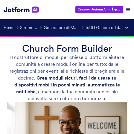
Crea con Jotform AI
— È gratuito!
Home
Strumenti AI
Generatore di Moduli IA
Tutti i Generatori di Moduli
Church Form Builder
Il costruttore di moduli per chiese di Jotform aiuta le
comunità a creare moduli online per tutto: dalle
registrazioni per eventi alle richieste di preghiera e le
decime.
Crea moduli sicuri
,
facili da usare su
dispositivi mobili in pochi minuti
,
automatizza le
notifiche
, e mantieni la tua comunità ecclesiale
coinvolta senza ulteriore burocrazia.