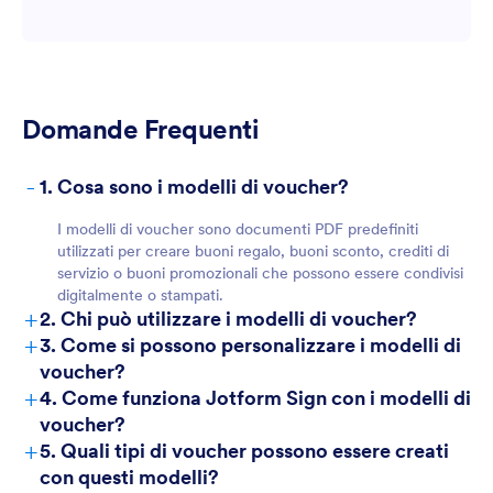
Domande Frequenti
For Teams
-
1. Cosa sono i modelli di voucher?
I modelli di voucher sono documenti PDF predefiniti
utilizzati per creare buoni regalo, buoni sconto, crediti di
servizio o buoni promozionali che possono essere condivisi
digitalmente o stampati.
+
2. Chi può utilizzare i modelli di voucher?
+
3. Come si possono personalizzare i modelli di
voucher?
+
4. Come funziona Jotform Sign con i modelli di
For Customers
voucher?
+
5. Quali tipi di voucher possono essere creati
con questi modelli?