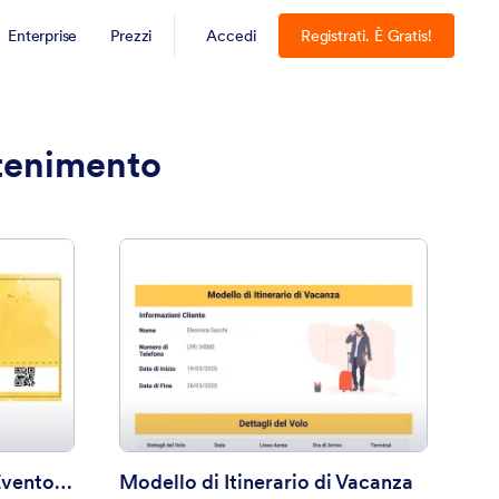
Enterprise
Prezzi
Accedi
Registrati. È Gratis!
ttenimento
odello di Biglietto per Evento Gratuito
: Modello di Itinerari
Anteprima
Modello di Biglietto per Evento Gratuito
Modello di Itinerario di Vacanza