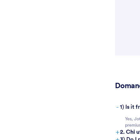
Domand
-
1) Is i
Yes, Jo
premium
+
2. Chi 
+
3) Do I