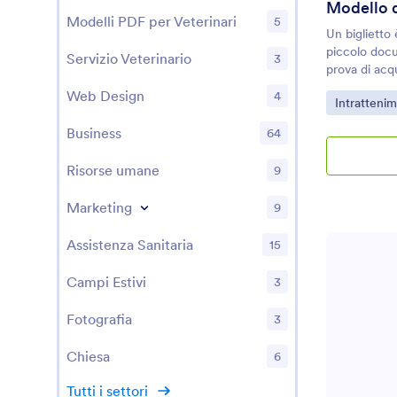
Modello di
prossimi even
Modelli PDF per Veterinari
5
Un biglietto
piccolo doc
Servizio Veterinario
3
prova di acq
individuo di
Web Design
4
Vai alla Cat
Intratteni
anche esser
partecipante
Business
64
omaggi, un i
partecipare
Risorse umane
9
Modello di Bi
documento s
Marketing
9
modo variabil
Modello di Bi
Assistenza Sanitaria
15
un invito ad
celebrazione
Campi Estivi
evento o un
3
Fotografia
3
Chiesa
6
Tutti i settori