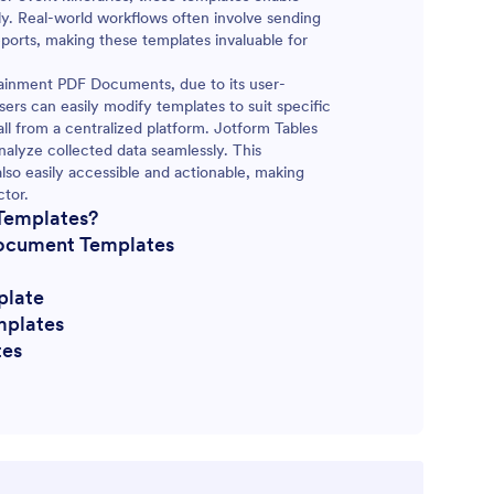
ly. Real-world workflows often involve sending
orts, making these templates invaluable for
rtainment PDF Documents, due to its user-
ers can easily modify templates to suit specific
ll from a centralized platform. Jotform Tables
alyze collected data seamlessly. This
 also easily accessible and actionable, making
ctor.
Templates?
ocument Templates
plate
mplates
tes