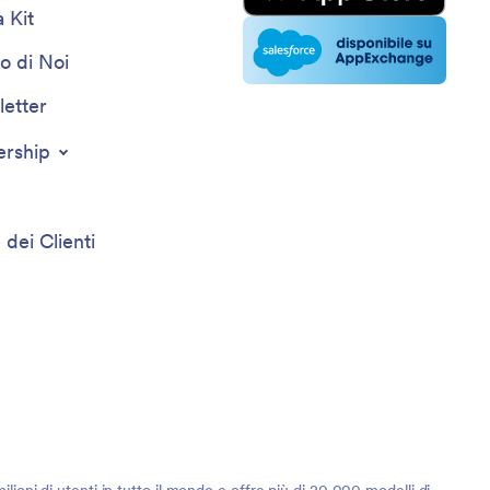
 Kit
o di Noi
etter
ership
 dei Clienti
lioni di utenti in tutto il mondo e offre più di 20,000 modelli di