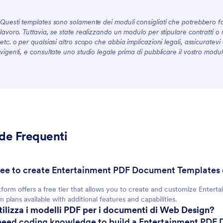
Questi templates sono solamente dei moduli consigliati che potrebbero fa
lavoro. Tuttavia, se state realizzando un modulo per stipulare contratti o r
For Customers
etc. o per qualsiasi altro scopo che abbia implicazioni legali, assicuratev
vigenti, e consultate uno studio legale prima di pubblicare il vostro modul
e Frequenti
t free to create Entertainment PDF Document Templates
tform offers a free tier that allows you to create and customize Ente
 plans available with additional features and capabilities.
utilizza i modelli PDF per i documenti di Web Design?
 need coding knowledge to build a Entertainment PD