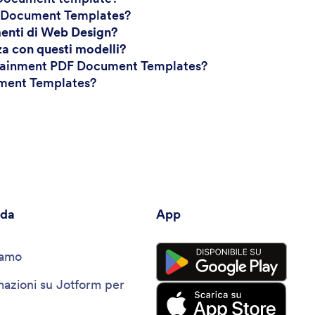
DF Document Templates?
menti di Web Design?
za con questi modelli?
rtainment PDF Document Templates?
ument Templates?
nda
App
iamo
mazioni su Jotform per