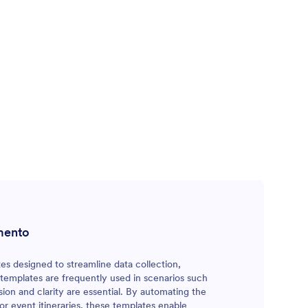
atuito è il
ietti
 evento.
imento
s designed to streamline data collection,
 templates are frequently used in scenarios such
ion and clarity are essential. By automating the
or event itineraries, these templates enable