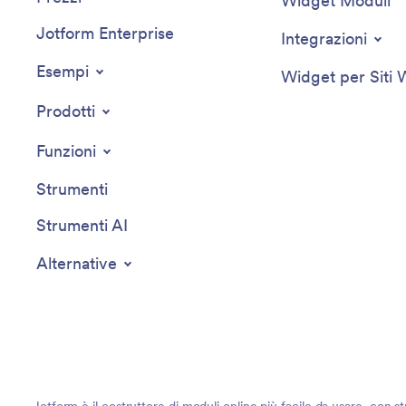
Widget Moduli
Jotform Enterprise
Integrazioni
Esempi
Widget per Siti
Prodotti
Funzioni
Strumenti
Strumenti AI
Alternative
Jotform è il costruttore di moduli online più facile da usare, con st