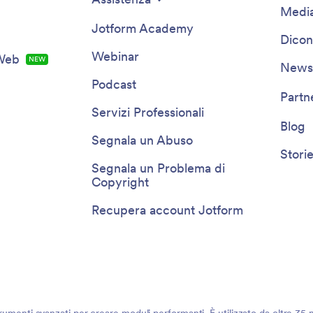
Media
Jotform Academy
Dicon
Webinar
 Web
NEW
Newsl
Podcast
Partn
Servizi Professionali
Blog
Segnala un Abuso
Storie
Segnala un Problema di
Copyright
Recupera account Jotform
rumenti avanzati per creare moduli performanti. È utilizzato da oltre 35 mi