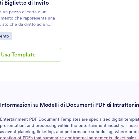
 Biglietto di Invito
ti.
Modello di Biglietto per Evento Gr
modo più semplice per creare bigl
 è un pezzo di carta o un
personalizzati per il tuo prossimo
umento che rappresenta una
uisto che dà diritto ad un
 entrare ad un evento. Può
egoria:
mento
e un buono che un
 può utilizzare per richiedere
nvito o un pass esclusivo per
Usa Template
 ad una cerimonia.Questo
glietto di Invito PDF è un
tampabile che puoi usare in
e per qualsiasi occasione. Il
glietto di Invito può essere per
 una cerimonia speciale, per una
, un biglietto o un pass per un
 buono per una promozione.
Informazioni su Modelli di Documenti PDF di Intratten
Entertainment PDF Document Templates are specialized digital template
presentation, and processing within the entertainment industry. These
as event planning, ticketing, and performance scheduling, where precis
creation of PDFs that summarize contractual agreements, ticket sales, 