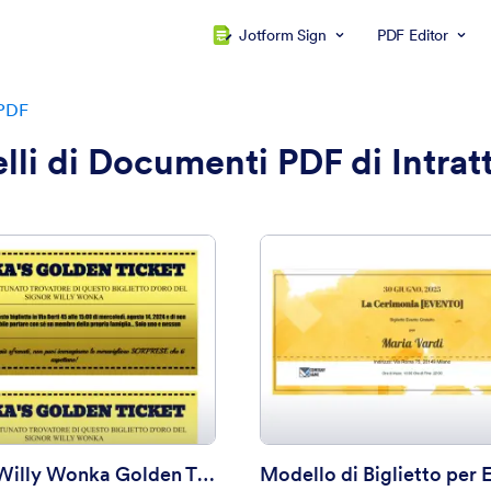
Jotform Sign
PDF Editor
 PDF
li di Documenti PDF di Intra
: Modello Willy Wonka Golden Ticket
: M
Anteprima
Anteprima
Modello Willy Wonka Golden Ticket