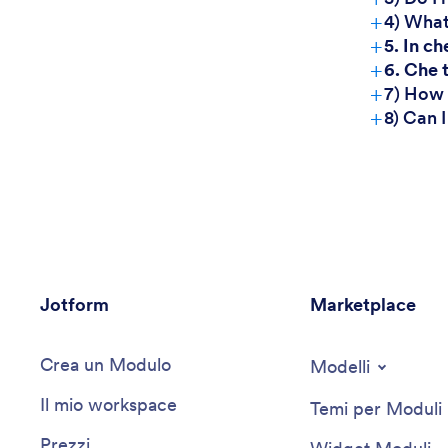
+
4) What
+
5. In c
+
6. Che 
+
7) How 
+
8) Can 
Jotform
Marketplace
Crea un Modulo
Modelli
Il mio workspace
Temi per Moduli
Prezzi