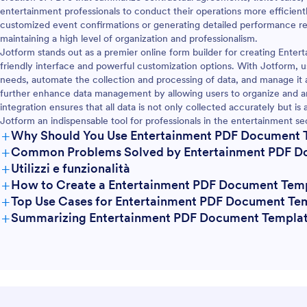
entertainment professionals to conduct their operations more efficient
customized event confirmations or generating detailed performance rep
maintaining a high level of organization and professionalism.
Jotform stands out as a premier online form builder for creating Ente
friendly interface and powerful customization options. With Jotform, us
needs, automate the collection and processing of data, and manage it a
further enhance data management by allowing users to organize and an
integration ensures that all data is not only collected accurately but is
Jotform an indispensable tool for professionals in the entertainment se
+
Why Should You Use Entertainment PDF Document 
+
Common Problems Solved by Entertainment PDF D
+
Utilizzi e funzionalità
+
How to Create a Entertainment PDF Document Tem
+
Top Use Cases for Entertainment PDF Document Te
+
Summarizing Entertainment PDF Document Templa
For Managers
For Teams