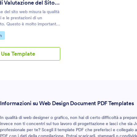
Modello di Valutazione del Sito Web
e del sito web misura la qualità
 e le prestazioni di un
sito. Questo è molto importante
r i proprietari dei siti per
egoria:
n
i visitatori sono soddisfatti o
o perfetto per migliorare il tuo
accogliere feedback dai tuoi
Usa Template
uoi farlo chiedendo loro di
d alcune domande sulla loro
rante la loro visita al tuo sito
 cercando una valutazione di
 puoi usare come punto di
ova questo Modello di
del Sito Web di
sto documento di valutazione
Informazioni su Web Design Document PDF Templates
ome e i dettagli dell'azienda, le
di contatto del visitatore e le
valutazione. Questo è un
In qualità di web designer o grafico, non hai di certo difficoltà a pr
alutazione del Sito Web di
invece non ti concentri sul tuo lavoro di progettazione e lasci che sia J
 puoi modificare aggiungendo
professionale per te? Scegli il template PDF che preferisci e collegalo 
o le domande in base al
PDF con i dati della compilazione. Potrai scaricarli, stamparli o condivide