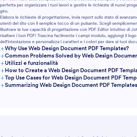
 desideri ottenere.
perfetta per organizzare i tuoi lavori e gestire le richieste di nuovi prog
giro.
Elabora le richieste di progettazione, invia report sullo stato di avanzame
utenti del sito con il semplice tocco di un pulsante. Scegli sempliceme
illustrare le tue capacità di progettazione con PDF Editor intuitivo di Jo
risaltare i tuoi PDF! Trascina facilmente i campi modulo, aggiungi il log
dell'intestazione e personalizza i caratteri e i colori per dare ai tuoi d
+
Why Use Web Design Document PDF Templates?
+
Common Problems Solved by Web Design Documen
+
Utilizzi e funzionalità
+
How to Create a Web Design Document PDF Templ
+
Top Use Cases for Web Design Document PDF Temp
+
Summarizing Web Design Document PDF Template
For Managers
For Teams
For Customers