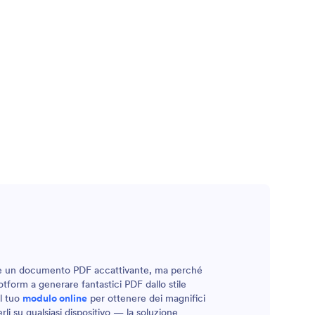
epare un documento PDF accattivante, ma perché
otform a generare fantastici PDF dallo stile
al tuo
modulo online
per ottenere dei magnifici
rli su qualsiasi dispositivo — la soluzione