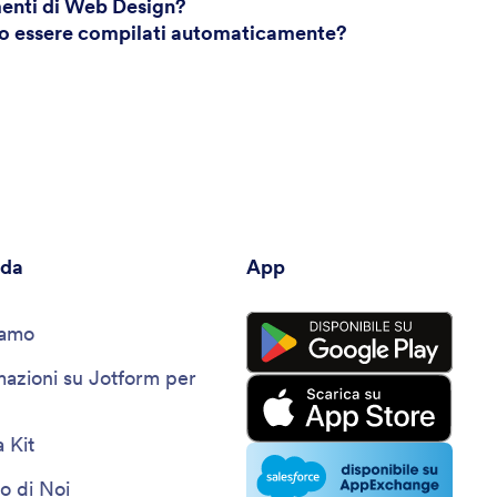
menti di Web Design?
no essere compilati automaticamente?
nda
App
iamo
mazioni su Jotform per
 Kit
o di Noi