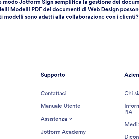
he modo Jotform Sign semplifica la gestione dei docu
delli Modelli PDF dei documenti di Web Design posso
i modelli sono adatti alla collaborazione con i clienti?
Supporto
Azie
Contattaci
Chi s
Manuale Utente
Infor
l'IA
Assistenza
Media
Jotform Academy
Dicon