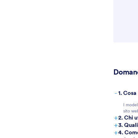
Domand
-
1. Cosa
I model
sito web
+
2. Chi 
+
3. Qual
+
4. Come