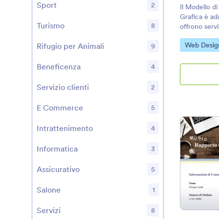
Sport
2
Il Modello d
Grafica è ad
Turismo
8
offrono serv
esso, puoi c
Vai alla Cat
Web Desig
Rifugio per Animali
preventivo PD
9
progettazion
preventivo 
Beneficenza
4
aggiornato c
di ordine comp
Servizio clienti
2
documento p
che può esser
E Commerce
5
qualsiasi mo
archiviato. P
Intrattenimento
4
Preventivo p
base ai tuoi 
Informatica
3
di Jotform. I
trascinare e 
Assicurativo
5
bisogno di 
Salone
1
Servizi
8