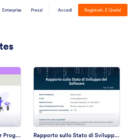
Enterprise
Prezzi
Accedi
Registrati. È Gratis!
tes
ica
odello di Preventivo per Progettazione Web
: Rapporto sullo Stat
Anteprima
Modello di Preventivo per Progettazione Web
Rapporto sullo Stato di Sviluppo del Software