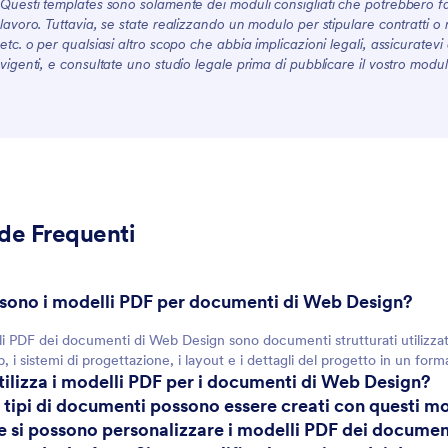
Questi templates sono solamente dei moduli consigliati che potrebbero fa
lavoro. Tuttavia, se state realizzando un modulo per stipulare contratti o r
etc. o per qualsiasi altro scopo che abbia implicazioni legali, assicuratev
vigenti, e consultate uno studio legale prima di pubblicare il vostro modul
e Frequenti
 sono i modelli PDF per documenti di Web Design?
li PDF dei documenti di Web Design sono documenti strutturati utilizzat
, i sistemi di progettazione, i layout e i dettagli del progetto in un form
utilizza i modelli PDF per i documenti di Web Design?
i tipi di documenti possono essere creati con questi mo
 si possono personalizzare i modelli PDF dei docume