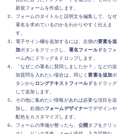
新規フォームを作成します。
フォームのタイトルと説明文を編集して、なぜ
署名を求めているのかをわかりやすく伝えま
す。
電子サイン欄を追加するには、左側の
要素を追
加
ボタンをクリックし、
署名フィールド
をフォ
ーム内にドラッグ＆ドロップします。
「なぜこの署名に賛同しましたか？」などの追
加質問を入れたい場合は、同じく
要素を追加
ボ
タンから
ロングテキストフィールド
をドラッグ
して追加します。
その他に集めたい情報があれば必要な項目を追
加し、右側の
フォームデザイナー
でデザインや
配色をカスタマイズします。
フォームの準備が整ったら、
公開
タブをクリッ
クし、リンク共有、メール送信、入力可能な