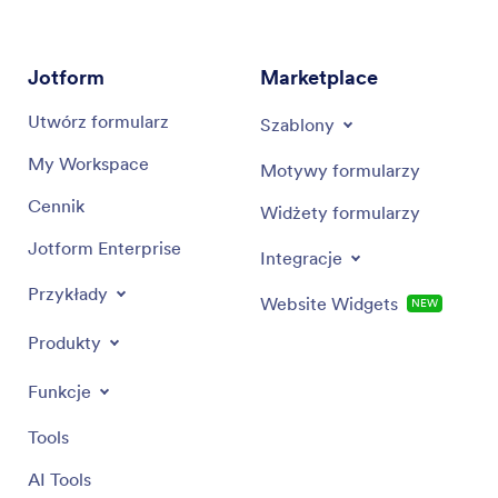
własności intelektualnej. Koncentrując się na
jasności i precyzji, asystent jest tutaj, aby zapewnić,
że Twoje pytania prawne są rozpatrywane
Jotform
Marketplace
dokładnie i z najwyższą starannością.
Utwórz formularz
Szablony
My Workspace
Motywy formularzy
Cennik
Widżety formularzy
Jotform Enterprise
Integracje
Przykłady
Website Widgets
NEW
Produkty
Funkcje
Tools
AI Tools