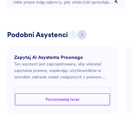
Jakie prawa mają najemcy, gdy właściciel sprzedaje nieruchom
Podobni Asystenci
Zapytaj AI Asystenta Prawnego
Ten asystent jest zaprojektowany, aby ułatwiać
zapytania prawne, wspierając użytkowników w
szerokim zakresie zadań związanych z prawem.
Niezależnie od tego, czy potrzebujesz pomocy w
zrozumieniu terminologii prawnej, sporządzaniu
umów, czy poruszaniu się po procedurach
Porozmawiaj teraz
prawnych, asystent ma na celu dostarczenie
dokładnych i wnikliwych porad. Wykorzystuje
swoją obszerną wiedzę na temat zasad prawnych,
aby pomagać w różnych obszarach, takich jak
prawo korporacyjne, nieruchomości, rodzinne i