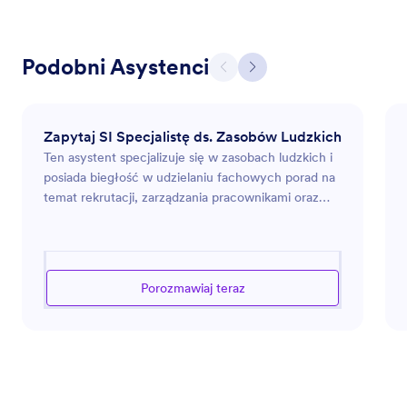
Podobni Asystenci
Zapytaj SI Specjalistę ds. Zasobów Ludzkich
Ten asystent specjalizuje się w zasobach ludzkich i
posiada biegłość w udzielaniu fachowych porad na
temat rekrutacji, zarządzania pracownikami oraz
zgodności z przepisami HR. Oferuje praktyczne
rozwiązania na rzecz poprawy kultury miejsca
pracy oraz efektywności organizacyjnej.
Niezależnie od tego, czy chodzi o tworzenie
Porozmawiaj teraz
opisów stanowisk, rozwijanie programów
szkoleniowych, czy rozwiązywanie problemów
związanych z relacjami pracowniczymi, ten
asystent zapewnia, że procesy HR są zarówno
wydajne, jak i zgodne z najlepszymi praktykami.
Jest zręczny w identyfikowaniu możliwości