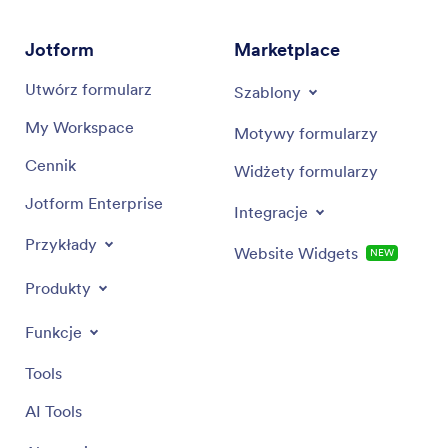
automatyzacji przepływu pracy i zwiększania
produktywności w działach HR.
Jotform
Marketplace
Utwórz formularz
Szablony
My Workspace
Motywy formularzy
Cennik
Widżety formularzy
Jotform Enterprise
Integracje
Przykłady
Website Widgets
NEW
Produkty
Funkcje
Tools
AI Tools