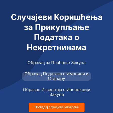
Случајеви Коришћења
за Прикупљање
Података о
Некретнинама
Образац за Плаћање Закупа
Образац Података о Имовини и
Станару
Образац Извештаја о Инспекцији
Закупа
Погледај случајеве употребе