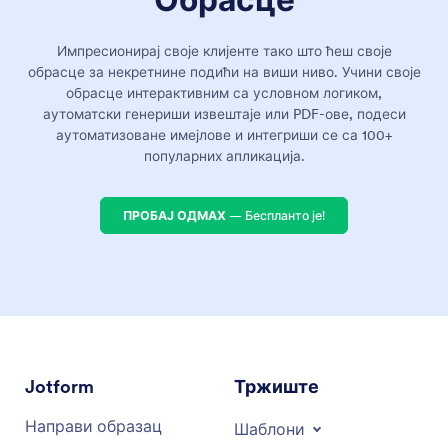
Импресионирај своје клијенте тако што ћеш своје
обрасце за некретнине подићи на виши ниво. Учини своје
обрасце интерактивним са условном логиком,
аутоматски генериши извештаје или PDF-ове, подеси
аутоматизоване имејлове и интегриши се са 100+
популарних апликација.
ПРОБАЈ ОДМАХ
— Беспланто је!
Jotform
Тржиште
Направи образац
Шаблони