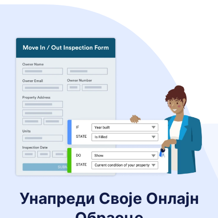
Унапреди
Своје Онлајн
Обрасце