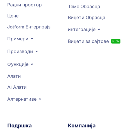
Радни простор
Теме Обрасца
Цене
Виџети Обрасца
Jotform Ентерпрајз
интеграције
Примери
Виџети за сајтове
NEW
Производи
Функције
Aлати
AI Алати
Алтернативе
Подршка
Компанија