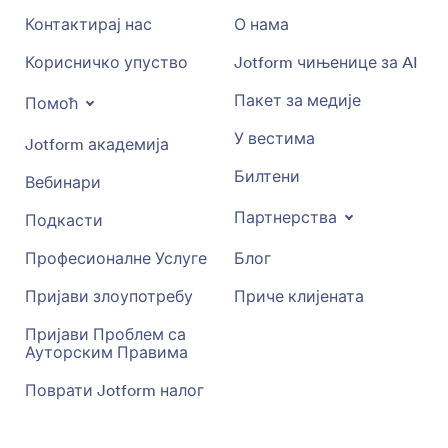
Контактирај нас
О нама
Корисничко упуство
Jotform чињенице за AI
Пакет за медије
Помоћ
У вестима
Jotform академија
Билтени
Вебинари
Партнерства
Подкасти
Професионалне Услуге
Блог
Пријави злоупотребу
Приче клијената
Пријави Проблем са
Ауторским Правима
Поврати Jotform налог