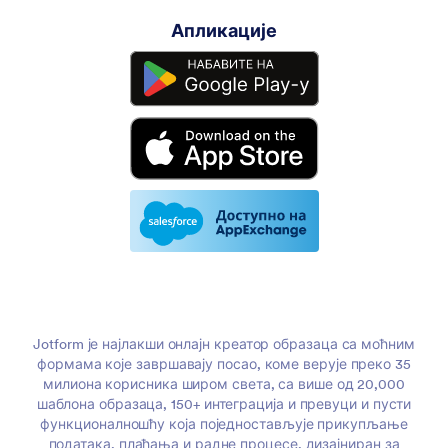
Апликације
Jotform је најлакши онлајн креатор образаца са моћним
формама које завршавају посао, коме верује преко 35
милиона корисника широм света, са више од 20,000
шаблона образаца, 150+ интеграција и превуци и пусти
функционалношћу која поједностављује прикупљање
података, плаћања и радне процесе, дизајниран за