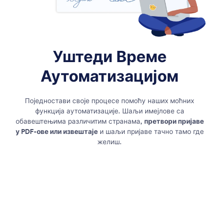
Уштеди Време
Аутоматизацијом
Поједностави своје процесе помоћу наших моћних
функција аутоматизације. Шаљи имејлове са
обавештењима различитим странама,
претвори пријаве
у PDF-ове или извештаје
и шаљи пријаве тачно тамо где
желиш.