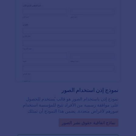
نموذج إذن استخدام الصور
نموذج إذن باستخدام الصور هو قالب يُستخدم للحصول
على موافقة رسمية من الأفراد تتيح للمؤسسة استخدام
صورهم لأغراض متعددة. يضمن هذا النموذج أن تمتلك
المؤسسة الحق القانوني في استخدام الصور بالطرق
Go to Category:
نماذج اتفاقية حقوق نشر الصور
المحددة دون انتهاك حقوق الخصوصية أو حقوق الملكية
الفكرية الخاصة بالأفراد.تستفيد المؤسسات من هذا
النموذج من خلال الحصول على موافقة واضحة وموثقة من