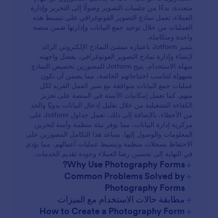
متعددة، بدءًا من جلسات التصوير وصولًا إلى التحرير وإدارة
العملاء. تعمل نماذج التصوير الفوتوغرافي على تبسيط هذه
العمليات من خلال توحيد جمع البيانات وإدارتها ضمن منصة
واحدة ومتكاملة.
يتميز Jotform باعتباره منشئ النماذج الإلكتروني الرائد
لإنشاء وإدارة نماذج التصوير الفوتوغرافي. بفضل واجهته
سهلة الاستخدام، يتيح Jotform للمصورين تخصيص النماذج
بسهولة لتناسب احتياجاتهم الخاصة، مما يضمن أن تكون
عمليات جمع البيانات متوافقة مع سير العمل الفريد لكل
منهم. كما تعمل إمكانيات الأتمتة في المنصة على تعزيز
الكفاءة التشغيلية من خلال تقليل إدخال البيانات يدويًا والحد
من الأخطاء. بالإضافة إلى ذلك، تعمل جداول Jotform على
مركزية إدارة البيانات، مما يوفر بيئة منظمة وآمنة لتخزين
المعلومات والوصول إليها. يساعد هذا التكامل المصورين على
الاحتفاظ بسجلات منظمة وتبسيط عمليات أعمالهم، مما يؤدي
في النهاية إلى تحسين رضا العملاء وجودة تقديم الخدمات.
+
Why Use Photography Forms?
+
Common Problems Solved by
Photography Forms
+
مطابقة حالات الاستخدام مع الميزات
+
How to Create a Photography Form