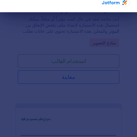
Jotform
استمارة عقد شخصية مؤثرة
هاية الحوار
أنت بحاجة لعقد في حال كمت مؤثرأً أو معلناً. يمكنك
استعمال هذه الاستمارة لإنشاء ملف يلخص الإتفاق بين
المؤثر والمعلن. هذه الاستمارة تحتوي على خانات تطلب
تفاصيل حملات التسويق بتفاصيل تواريخ البدء للحملة
Go to Category:
نماذج التصوير
وانتهائها وأي تفاصيل أخرى للعملية. يوجد أيضاً توقيع
الكتروني للسماح بتوقيع الاستمارة الكترونياً
استخدام القالب
معاينة