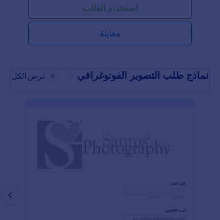
استخدام القالب
الأفراد، مما يقلل من خطر التعرض لمشكلات قانونية أو
نزاعات تتعلق باستخدام الصور. باستخدام هذا النموذج،
يمكن للمؤسسات استخدام الصور بكل ثقة في المواد
معاينة
التسويقية، منشورات وسائل التواصل الاجتماعي، محتوى
المواقع الإلكترونية، وغيرها من الأنشطة الترويجية.توفر
Jotform، وهي أداة إنشاء نماذج إلكترونية سهلة الاستخدام
تعتمد على السحب والإفلات، حلاً بسيطًا لإنشاء وتخصيص
نماذج طلب التصوير الفوتوغرافي
5
عرض الكل
نموذج إذن اسخدام الصور. بفضل مجموعة Jotform
الواسعة من الحقول والإضافات، يمكن للمؤسسات بسهولة
إضافة الحقول ذات الصلة إلى النموذج، مثل الاسم،
معلومات الاتصال، التوقيع، وخانات الموافقة.كما تتيح
Jotform إمكانيات التكامل مع تطبيقات وخدمات شهيرة
مثل Google Drive، Dropbox، وSalesforce، مما يمكّن
المؤسسات من جمع وتخزين نماذج إذن استخدام الصور
والبيانات المرتبطة بها بسلاسة.بالإضافة إلى ذلك، توفر
Jotform Sign، وهي خدمة التوقيع الإلكتروني الخاصة
بـJotform، وسيلة آمنة لجمع التوقيعات الإلكترونية
والامتثال للمتطلبات القانونية. وبفضل سهولة استخدام
Jotform، وسهولة جمع التوقيعات الإلكترونية، وسهولة
التخصيص، يمكن للمؤسسات إدارة عملية الحصول على
إذن استخدام الصور بكفاءة، واستخدام الصور المجمعة
بثقة للأغراض المقصودة