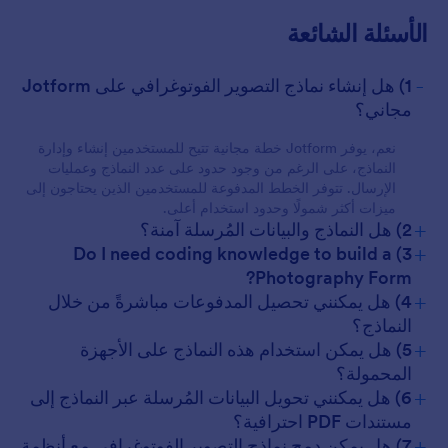
الأسئلة الشائعة
For Customers
-
1) هل إنشاء نماذج التصوير الفوتوغرافي على Jotform
مجاني؟
نعم، يوفر Jotform خطة مجانية تتيح للمستخدمين إنشاء وإدارة
النماذج، على الرغم من وجود حدود على عدد النماذج وعمليات
الإرسال. تتوفر الخطط المدفوعة للمستخدمين الذين يحتاجون إلى
ميزات أكثر شمولًا وحدود استخدام أعلى.
+
2) هل النماذج والبيانات المُرسلة آمنة؟
+
3) Do I need coding knowledge to build a
Photography Form?
+
4) هل يمكنني تحصيل المدفوعات مباشرةً من خلال
النماذج؟
+
5) هل يمكن استخدام هذه النماذج على الأجهزة
المحمولة؟
+
6) هل يمكنني تحويل البيانات المُرسلة عبر النماذج إلى
مستندات PDF احترافية؟
+
7) هل يمكن دمج نماذج التصوير الفوتوغرافي مع أنظمة