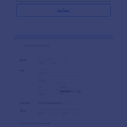
يتناسب مع احتياجاتك، يمكنك استخدام محرر PDF الخاص
بـ Jotform. الميزة هي أنك ستحتاج فقط إلى السحب
معاينة
والإفلات للعناصر دون الحاجة إلى أي معرفة بالبرمجة.