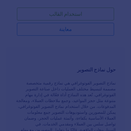
استخدام القالب
معاينة
حول نماذج التصوير
نماذج التصوير الفوتوغرافي هي نماذج رقمية متخصصة
مصممة لتبسيط مختلف العمليات داخل صناعة التصوير
الفوتوغرافي. تُعد هذه النماذج أداة فعّالة في إدارة مهام
متنوعة مثل حجز المواعيد، وجمع ملاحظات العملاء، ومعالجة
المدفوعات. من خلال استخدام نماذج التصوير الفوتوغرافي،
يمكن للمصورين واستوديوهات التصوير جمع معلومات
العملاء الأساسية بكفاءة، وأتمتة عمليات الحجز، وضمان
تواصل سلس بين العملاء ومقدمي الخدمات. في
السيناريوهات الواقعية، غالبًا ما يتعامل المصورون مع مهام