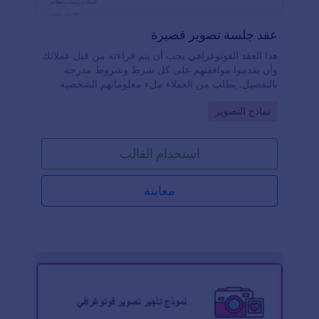
عقد جلسة تصوير قصيرة
هذا العقد الفوتوغرافي يجب أن يتم قراءته من قبل عملائك
وأن يقدموا موافقتهم على كل شرط وشروط مدرجة
بالتفصيل. يطلب من العملاء ملء معلوماتهم الشخصية
وبيانات الاتصال بهم، وإضافة تفاصيل الحدث، وتوقيع
Go to Category:
نماذج التصوير
النموذج باستخدام التوقيع الإلكتروني. استخدم هذا العقد
لجلسة تصوير العطلات لإنشاء عقد مع عملائك لجلسة
تصوير فوتوغرافية وأتمتة العملية. هذا العقد الفوتوغرافي
استخدام القالب
قابل للتخصيص بالكامل دون الحاجة إلى برمجة. استخدم
القالب، وأضف تفاصيل أعمالك والجلسة الفوتوغرافية
الخاصة بك، وقم بتغيير الشروط والأحكام، وقم بتغيير
معاينة
التصميم بالكامل دون الحاجة إلى برمجة.