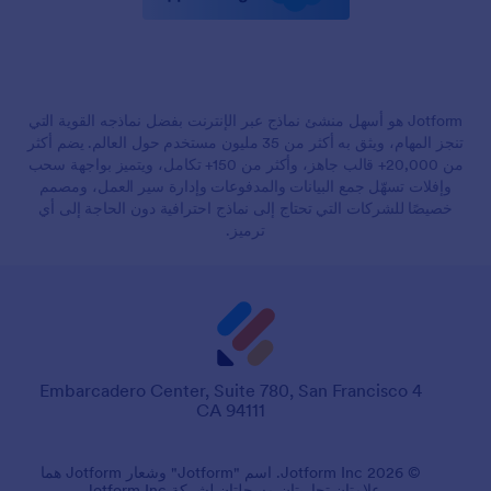
Jotform هو أسهل منشئ نماذج عبر الإنترنت بفضل نماذجه القوية التي
تنجز المهام، ويثق به أكثر من 35 مليون مستخدم حول العالم. يضم أكثر
من 20,000+ قالب جاهز، وأكثر من 150+ تكامل، ويتميز بواجهة سحب
وإفلات تسهّل جمع البيانات والمدفوعات وإدارة سير العمل، ومصمم
خصيصًا للشركات التي تحتاج إلى نماذج احترافية دون الحاجة إلى أي
ترميز.
4 Embarcadero Center, Suite 780, San Francisco
CA 94111
© 2026 Jotform Inc. اسم "Jotform" وشعار Jotform هما
علامتان تجاريتان مسجلتان لشركة Jotform Inc.