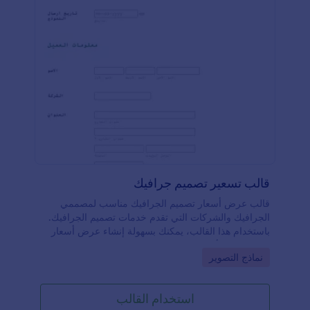
قالب تسعير تصميم جرافيك
قالب عرض أسعار تصميم الجرافيك مناسب لمصممي
الجرافيك والشركات التي تقدم خدمات تصميم الجرافيك.
باستخدام هذا القالب، يمكنك بسهولة إنشاء عرض أسعار
بصيغة PDF لأعمال التصميم الخاصة بك. يتم تحديث العرض
Go to Category:
نماذج التصوير
تلقائيًا بالمعلومات من نموذج الطلب أو استمارة الطلب
التي يملؤها عملاؤك.عادةً ما يتم إنشاء المستند بصيغة PDF
يمكن إرسالها للعملاء في أي وقت أو الاحتفاظ بها لأغراض
استخدام القالب
المراجعة. لتعديل قالب عرض أسعار تصميم الجرافيك بما