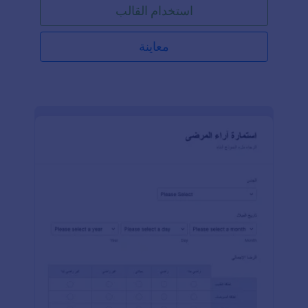
استخدام القالب
الأسئلة التي تريدها، وخصص النموذج ليناسب صفك
الدراسي، وشاركه مع طلابك من خلال رابط أو عبر تضمينه
في موقعك الإلكتروني — إنه بهذه السهولة! إذا أردت،
معاينة
يمكن للطلاب أيضًا تقديم إجاباتهم باستخدام تطبيق
Jotform لنماذج الهاتف— فقط قم بتحميل التطبيق،
وإعداد النموذج، ومشاركته مع الطلاب.هل سئمت من
استخدام النماذج الورقية؟ مع Jotform، يمكنك إرسال
ردود الطلاب إلى حسابك في Gmail، أو Google Drive، أو
Dropbox، أو Box، أو Evernote، وتنظيمها تلقائيًا
باستخدام الإشعارات والتذكيرات عبر البريد الإلكتروني، بل
وحتى طباعة نسخة من إجاباتهم! أرسل لطلابك نموذج
ملاحظات يومية مجاني مع Jotform.</article>