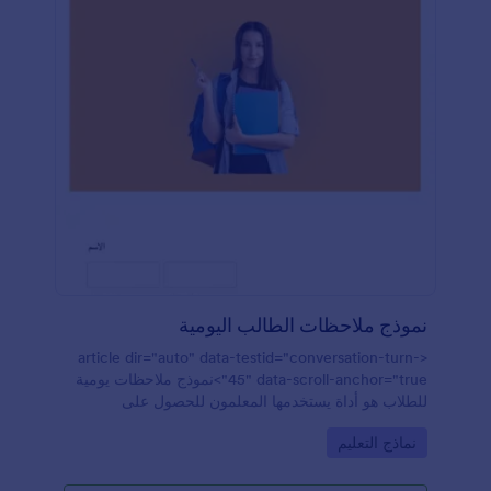
نموذج ملاحظات الطالب اليومية
<article dir="auto" data-testid="conversation-turn-
45" data-scroll-anchor="true">نموذج ملاحظات يومية
للطلاب هو أداة يستخدمها المعلمون للحصول على
ملاحظات يومية من الطلاب. سواء كنت معلمًا في مدرسة
Go to Category:
نماذج التعليم
اعدادي أو ثانوي، أو حتى في جامعة أو كلية، يمكنك تبسيط
عملية جمع الملاحظات اليومية لكل طالب باستخدام نموذج
ملاحظات يومية للطلاب المجاني! فقط قم بسحب وإفلات