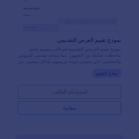
نموذج تقييم العرض التقديمي
نموذج تقييم العروض التقديمية هو قالب مصمم لجمع
ملاحظات شاملة من الجمهور، مما يساعد مقدمي العروض
والمنظمين على تحسين جودة عروضهم بشكل مستمر. من
خلال هذا النموذج، يمكن لمقدمي العروض جمع رؤى
Go to Category:
نماذج التقييم
واقتراحات قيمة تساعدهم على تلبية احتياجات جمهورهم
بشكل أفضل. كما يمكن للمنظمين استخدام هذه
الملاحظات لتقييم فعالية الحدث وإجراء التحسينات اللازمة
استخدام القالب
للعروض المستقبلية.يوفر هذا النموذج تجربة سهلة
الاستخدام، مما يجعل من السهل على كل من مقدمي
العروض وأعضاء الجمهور تقديم ملاحظاتهم. تقدم
معاينة
Jotform، المنصة الرائدة في إنشاء النماذج الإلكترونية،
مجموعة من الميزات القوية التي تعزز من فعالية نموذج
تقييم العروض التقديمية. بفضل واجهتها السهلة وسحب
العناصر وإفلاتها، يمكن للمستخدمين إنشاء نماذجهم
وتخصيصها بسرعة لتناسب احتياجاتهم الخاصة.بالإضافة إلى