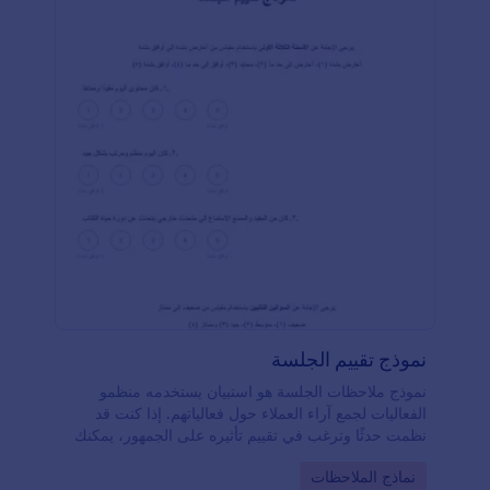
نموذج تقييم الجلسة
نموذج ملاحظات الجلسة هو استبيان يستخدمه منظمو
الفعاليات لجمع آراء العملاء حول فعالياتهم. إذا كنت قد
نظمت حدثًا وترغب في تقييم تأثيره على الجمهور، يمكنك
استخدام هذا الاستبيان لجمع التعليقات بسهولة وسرعة
Go to Category:
نماذج الملاحظات
حول جميع الجوانب المهمة.وإذا لم يعجبك القالب، يمكنك