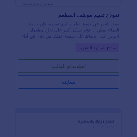
نموذج تقييم موظف المطعم
بغض النظر عن جودة الطعام الذي تقدمه، فإن خدمة
العملاء يمكن أن تؤثر بشكل كبير على نجاح مطعمك.
احرص على الحفاظ على سمعة عملك من خلال تتبع أداء
الموظفين باستخدام نموذج تقييم موظفي المطعم المجاني.
Go to Category:
نماذج الموارد البشرية
بمجرد تخصيصه ونشره، يمكن للمشرفين بسهولة تقديم
ملاحظاتهم عبر تعبئة نموذج تقييم موظفي المطعم. سيتم
تخزين جميع الإدخالات في حسابك الآمن على Jotform،
استخدام القالب
حيث يمكنك الوصول إليها بسهولة وتحميلها وطباعتها
ومشاركتها مع فريقك.تمامًا كما تهتم بتقديم كل طبق
بأفضل شكل، فلماذا لا تفعل الشيء نفسه مع نموذج تقييم
معاينة
الموظفين؟ دون الحاجة إلى أي مهارات برمجية، يمكنك
تخصيص النموذج بسهولة باستخدام أداة السحب والإفلات.
يمكنك إعادة ترتيب التصميم، وضبطه ليتماشى مع هوية
مطعمك، وإضافة المزيد من الصور أو الأسئلة، واستبدال
شريط التقييم الرقمي بتقييم بالنجوم أو مقياس تقييم آخر
يناسبك. بعد ذلك، يمكنك نشر النموذج عن طريق تضمينه
في موقعك الإلكتروني أو مشاركة رابط خاص به ليتمكن
المشرفون من تعبئته من أي جهاز. باستخدام نموذج تقييم
موظفي المطعم عبر الإنترنت، ستحصل على ملاحظات