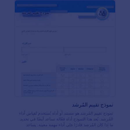
ذلك، تسمح قدرات التكامل في Jotform للمستخدمين
بربط نماذجهم بسهولة مع تطبيقات وخدمات شهيرة مثل
Google Drive، وSalesforce، وDropbox، مما يضمن نقل
البيانات بسلاسة وأتمتة العمليات. كما توفر مكتبة الأدوات
أكثر من ١٠٠ عنصر إضافي لتحسين وظائف النموذج، بما
في ذلك أدوات الدفع، والتقويمات، والتوقيعات
الإلكترونية.من خلال نموذج تقييم العروض التقديمية من
Jotform وميزاته المتنوعة، يمكن لمقدمي العروض
والمنظمين جمع ملاحظات قيمة وتحسين عروضهم
المستقبلية بكل سهولة.
نموذج تقييم المُرشد
نموذج تقييم المُرشد هو مستند أو أداة تُستخدم لقياس أداء
المُرشد. يُعد هذا النموذج أداة فعّالة تساعد أيضًا في تحديد
ما إذا كان المُرشد قادرًا على أداء مهمة معينة. يساعد