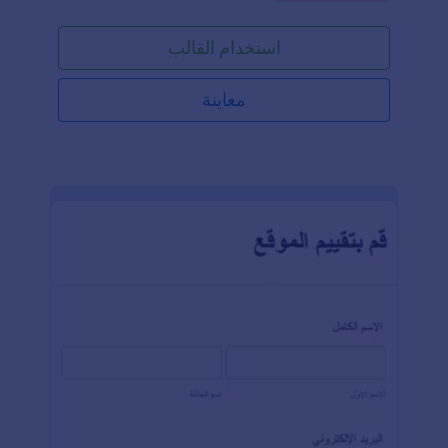
تصميم استبيانك الخاص من البداية! سواء كنت تستضيف
مؤتمرات أو ندوات أو لقاءات، فإن نموذج ملاحظات
استخدام القالب
الجلسة هذا يُعد الطريقة المثالية لجمع آراء الحاضرين.
باستخدام هذا النموذج المجاني، يمكنك جعل استبيانات
فعالياتك ملائمة واحترافية — وإدارة الردود من أي جهاز!
معاينة
ببساطة، شارك النموذج عبر رابط، أو قم بتضمينه في
موقع الويب الخاص بك، أو أرسل رابط الاستبيان إلى
الحاضرين للحصول على التعليقات التي تحتاجها.إذا كنت
ترغب في زيادة عدد الردود، يمكنك مشاركة النموذج عبر
موقعك أو حساباتك على وسائل التواصل الاجتماعي. كما
يمكنك الذهاب أبعد من الردود البسيطة وجمع الصور أو
مقاطع الفيديو، سواء كنت ترغب في أن يشارك الحاضرون
تجاربهم أو التقاط صور من الحدث. ولإدارة الردود بكفاءة،
يمكنك مزامنة الإجابات مع أكثر من ١٠٠ منصة، بما في
ذلك Google Drive وDropbox وGoogle Sheets.