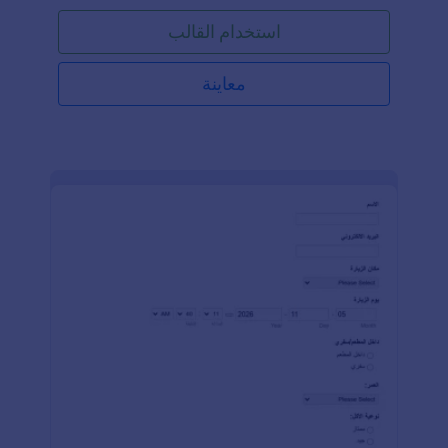
للتخصيص لمساعدتك في البدء! للاستفادة من الميزات
استخدام القالب
المتاحة في بناء النموذج، ستحتاج إلى الترقية إلى خطة
مدفوعة. بالإضافة إلى تخصيص الحقول والأسئلة لتتناسب
مع احتياجاتك، يمكنك أيضًا تحديث تصميم هذا القالب. جوت
معاينة
فورم هو منشئ نماذج مخصص بالكامل وسهل الاستخدام
يتضمن تغيير وإضافة أو إزالة الحقول عن طريق السحب
والإفلات، وتغيير الألوان والخطوط والخلفية بدون أي أكواد
برمجية.