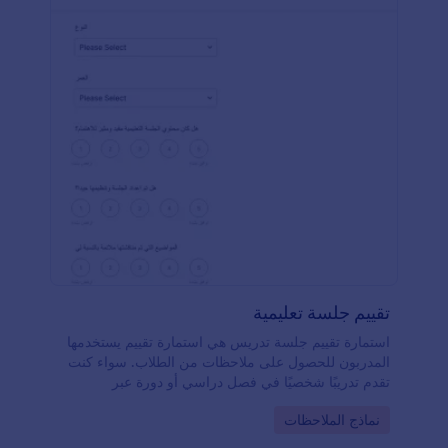
تقييم جلسة تعليمية
استمارة تقييم جلسة تدريس هي استمارة تقييم يستخدمها
المدربون للحصول على ملاحظات من الطلاب. سواء كنت
تقدم تدريبًا شخصيًا في فصل دراسي أو دورة عبر
الإنترنت، يمكن لطلابك ملء هذه الاستمارة لتزويدك
Go to Category:
نماذج الملاحظات
بالمعلومات التي تحتاجها لتحسين جلسات التدريب الخاصة
بك. لدينا قالب استمارة تقييم جلسة تدريس مجاني وقابل