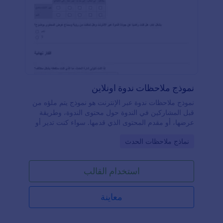
نموذج ملاحظات ندوة اونلاين
نموذج ملاحظات ندوة عبر الإنترنت هو نموذج يتم ملؤه من
قبل المشاركين في الندوة حول محتوى الندوة، وطريقة
عرضها، أو مقدم المحتوى الذي قدمها. سواء كنت تدير أو
تحضر ندوة لعملك، استخدم هذا النموذج للحصول على
Go to Category:
نماذج ملاحظات الحدث
تقييم واضح ونوعي للندوة الخاصة بك. قم بتخصيص
النموذج بشعارك، وأضف حقول النموذج للسؤال عن جودة
الصوت والصورة في الندوة، أو اسمح للمشاركين بتقديم
استخدام القالب
معلومات الاتصال الخاصة بهم. يمكنك حتى اختيار ما إذا
كنت ترغب في جمع معلومات الاتصال إذا كنت ترغب في
متابعة المشاركين عبر البريد الإلكتروني. نحن نجعل الأمر
معاينة
سهلاً للبقاء منظمًا مع أكثر من 100 تكامل. يمكنك حتى
ربط تقييم ندوة العمل مع أداة إدارة الخدمات المفضلة
لديك لتبسيط عملية المتابعة. قم بتخصيص النموذج ليتناسب