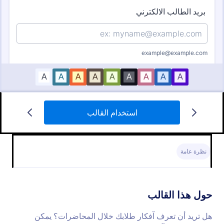
استخدام القالب
نموذج التقديم للحصول على مرشد (منتور)
تقديم طلب للحصول على مرشد للطلاب الشغوفين
والمواطنين الطموحين للعمل من أجل أحلامهم وللتطوير
نظرة عامة
في المهنة باحتراف
Go to Category:
نماذج الطلبات
حول هذا القالب
استخدام القالب
هل تريد أن تعرف آفكار طلابك خلال المحاضرات؟ يمكن