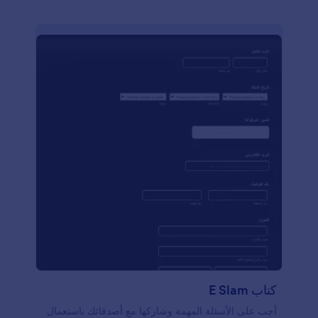
مع علامتك التجارية، ثم استخدم نموذج تقييم ورشة العمل
الإلكتروني المجاني لدينا لجمع التقييمات في رابط واحد
سهل المشاركة. فقط قم بالتسجيل عبر الإنترنت واشترك
في حساب لتكون جاهزًا للحدث القادم
كتاب E Slam
أجب على الأسئلة المهمة وشاركها مع أصدقائك باستعمال