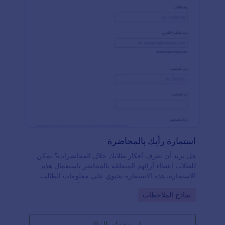
قيمة حول أداء الموظفين بكل سهولة، مما يساعدك على
الاستمرار في تقديم طعام لذيذ وخدمة عملاء متميزة!
استمارة رأيك بالمحاضرة
هل تريد أن تعرف آفكار طلابك خلال المحاضرات؟ يمكن
للطلاب إعطاء آرائهم المتعلقة بالمحاضر باستعمال هذه
الاستمارة. هذه الاستمارة تحتوي على معلومات الطالب
الأساسية. ستعرف إذا كان المحاضر مؤهلاً لإعطاء
Go to Category:
نماذج الملاحظات
المحاضرة
استخدام القالب