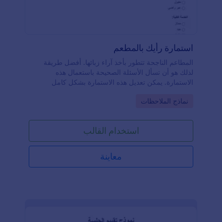
استمارة رأيك بالمطعم
المطاعم الناجحة تتطور بأخذ آراء زبائها. أفضل طريقة
لذلك هو أن تسأل الأسئلة الصحيحة باستعمال هذه
الاستمارة. يمكن تعديل هذه الاستمارة بشكل كامل
لتتناسب مع شكل وإحساس مطعمك. يمكن نقل البيانات
Go to Category:
نماذج الملاحظات
إلى تطبيقات أخرى بسهولة لتقوم بتحليلها
استخدام القالب
معاينة