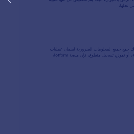
 تحلها:
دام Jotform هو عملية مباشرة تتيح لك جمع جميع المعلومات الضرورية لضمان عمليات
تبني ناجحة ومسؤولة. سواء كنت تنشئ نموذج تبني قياسيًا، أو طلب رعاية مؤقتة، أو نموذج تسجيل متطوع، فإن منصة Jotform