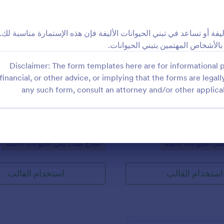
: التقدم لتبني كلب
: أستما
معاينة
معاينة
ة أو تساعد في تبني الحيوانات الأليفة فإن هذه الإستمارة مناسبة لك.
الأشخاص المهتمين بتبني الحيوانات.
Disclaimer: The form templates here are for informational p
financial, or other advice, or implying that the forms are legally
ي كلب
أستمارة إنقاذ كلب
any such form, consult an attorney and/or other applica
 تسمح بإيجاد أفضل مالك لكلبك
باستعمال هذه الاستمارة يمكن بدء ش
ل المعلومات المتعلقة بالبيت
لتساعد في إنقاذ الحيوانات بإيجاد عائل
اصل. كما أنها تسمح للمتقدمين
الاستماة تسمح بجمه كل المعلومات ال
 الشروط والأحكام وجمع
بالمتقدمين لإيجاد المالك المناسب لك
Go to Category:
Go t
ني الحيوانات الأليفة
نماذج طلب تبني الحيوانات الأليفة
استخدام القالب
استخدام القالب