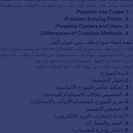
احتياجات وسير عمل محددة. إليك كيف يمكن تكييف هذه القوالب والمشكلات التي
+
1. Possible Use Cases:
+
2. Problem Solving Points:
+
3. Possible Owners and Users:
+
4. Differences of Creation Methods:
كيفية إنشاء نموذج طلب تبني حيوان أليف
إنشاء نموذج طلب تبني حيوان أليف باستخ
المرنة تجعل من السهل تصميم النماذج وتخصيصها وإدارتها.
لإنشاء نموذج طلب تبني حيوان أليف، اتبع الخطوات التالية:
+
1.بدء النموذج:
+
2.اختيار التخطيط
+
3. إضافة عناصر النموذج الأساسية:
+
4. التخصيص لحالات الاستخدام المحددة:
+
5.تعزيز النموذج باستخدام الأدوات والإدماجات:
+
6. تخصيص التصميم:
+
7.إعداد إشعارات البريد الإلكتروني:
+
8. النشر والمشاركة:
+
9. اختبار وإدارة التقديمات: