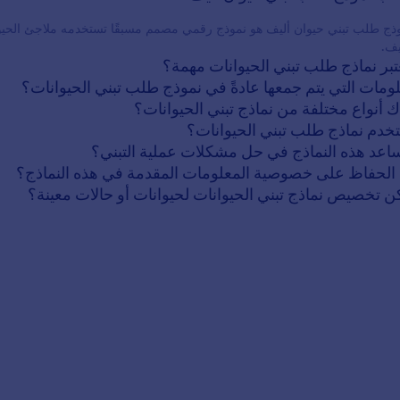
ذج طلب تبني حيوان أليف هو نموذج رقمي مصمم مسبقًا تستخدمه ملاجئ الحيوانا
يف.