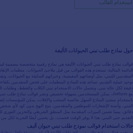
استخدام القالب
المجمعة إلى نظام CRM الخاص بك أو خدمة
 أو تتبع ا لردود باستخدام جداول
Jotform أو تقارير Jotform، فقط قم بالتكامل
مع أحد التكاملات المجانية. لدينا أكثر من 100
تكامل للاختيار من بينها، بما في ذلك Slack,
Salesforce (متوفر ايضًا علي Salesforce
AppExchange), Mailchimp, و Google Dri ve.
ومع تطبيق Jotform للهاتف ، يمكنك جمع الردود
حول نماذج طلب تبني الحيوانات الأليفة
اب المحتملين أثناء التنقل! اجعل
خاص بك مكانًا أكثر كفاءة
 ملكية الكلاب اونلاين مجانًا.
قوالب نماذج طلب تبني الحيوانات الأليفة هي نماذج رقمية متخصصة مصممة لتبسيط
الدائمة المثالية. تستخدم هذه القوالب من قبل ملاجئ الحيوانات، منظمات الإنق
المتقدمين للتبني، مثل أوضاعهم المعيشية، وخبراتهم السابقة مع الحيوانات، وتفضي
توحيد عملية التقديم، تساعد هذه النماذج المنظمات على فحص المتقدمين بكفا
دقيقة لكل حالة تبني. وتشمل حالات الاستخدام تبني الكلاب والقطط، وطلبات الرعا
مع Jotform، يمكن للمستخدمين بسهولة تخصيص ونشر قوالب نماذج طلب تبني 
باستخدام منشئ النماذج السهل بخاصية السحب والإفلات، يمكن للمؤسسات إضافة
التبني، وأتمتة الإشعارات للموظفين والمتقدمين. يتيح النهج بدون كود لأي شخص 
التقديم حتى التبني. هذا لا يوفر الوقت فحسب، بل يحسن أيضًا التجربة لكل من ال
حالات استخدام قوالب نموذج طلب تبني حيوان أليف
تستخدم قوالب نماذج طلب تبني الحيوانات الأليفة لأغراض متنوعة داخل منظمات