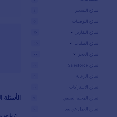
نماذج التسعير
8
نماذج التوصيات
6
نماذج التقارير
15
نماذج الطلبات
36
نماذج الحجز
22
نماذج Salesforce
6
نماذج الرعاية
3
نماذج الاشتراكات
6
الأسئلة ا
نماذج المخيم الصيفي
1
نماذج العمل عن بعد
2
-
1.ما هو قالب نموذج طلب تبني حيوان أليف؟