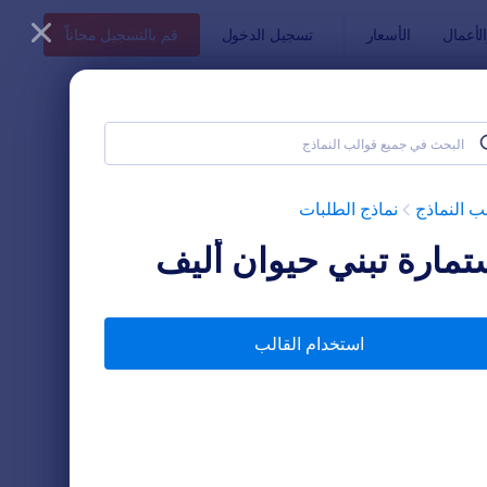
أعمال
الأسعار
تسجيل الدخول
قم بالتسجيل مجاناً
ب النماذج
نماذج الطلبات
تمارة تبني حيوان أليف
استخدام القالب
رة تبني كلب
: استمارة تبني جرو
معاينة