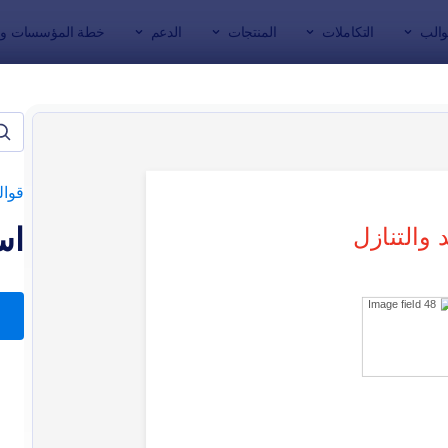
والب
التكاملات
المنتجات
الدعم
خطة المؤسسات وال
ج
نماذج الطلبات
طلب تبني الحيوانات الأليفة
قوال
اس
: استمارة تبني حيوان أليف
: استما
معاينة
معاينة