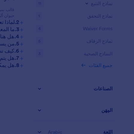
نماذج التتبع
11
قالب نمو
حيوان أل
نماذج التحقق
1
+
2.لماذا تعتبر نماذج طلب تبني الحيوانات مهمة؟
+
Waiver Forms
3.ما المعلومات التي يتم جمعها عادةً في نموذج طلب تبني الحيوانات؟
4
+
4.هل هناك أنواع مختلفة من نماذج تبني الحيوانات؟
نماذج الزفاف
5
+
5.من يستخدم نماذج طلب تبني الحيوانات؟
+
6.كيف تساعد هذه النماذج في حل مشكلات عملية التبني؟
النماذج الصحية
3
+
7.هل يتم الحفاظ على خصوصية المعلومات المقدمة في هذه النماذج؟
+
8.هل يمكن تخصيص نماذج تبني الحيوانات لحيوانات أو حالات معينة؟
جميع الفئات
الصناعات
المِهَن
اللغة
Arabic