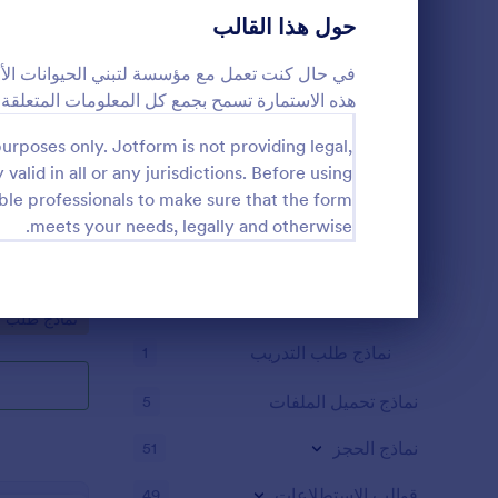
حول هذا القالب
نماذج الطلبات الائتمانية
3
قوالب نماذج تسجيل البائعين
3
في حال كنت تعمل مع مؤسسة لتبني الحيوانات الأليف
هذه الاستمارة تسمح بجمع كل المعلومات المتعلقة ب
نماذج طلب الرعاية
3
urposes only. Jotform is not providing legal,
نماذج الاشتراك في مسابقة
3
 valid in all or any jurisdictions. Before using
التقدم لتبن
ble professionals to make sure that the form
قوالب نماذج طلب العضوية
3
meets your needs, legally and otherwise.
هذه الاستمارة
عن طريق جمع ك
قوالب نماذج طلب التأجير
3
ومعلومات التو
بالموافقة على
نماذج طلب إنقاذ الحيوان
1
o Category:
نماذج طلب تب
موافقاتهم.
نهاية الحوار
نماذج طلب التدريب
1
نماذج تحميل الملفات
5
نماذج الحجز
51
قوالب الاستطلاعات
49