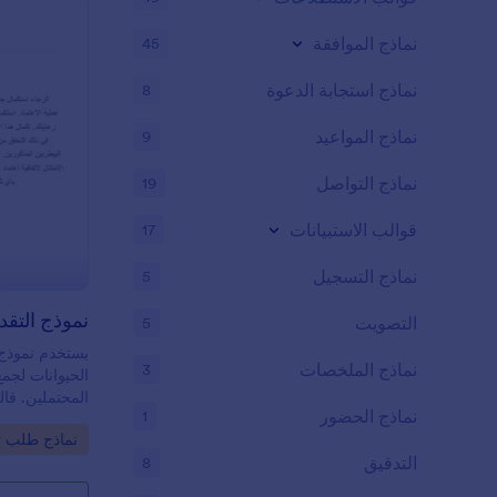
نماذج الموافقة
45
نماذج استجابة الدعوة
8
نماذج المواعيد
9
نماذج التواصل
19
قوالب الاستبيانات
17
نماذج التسجيل
5
نموذج التقد
التصويت
5
يستخدم نموذج 
نماذج الملخصات
3
الحيوانات لجم
المحتملين. قال
نماذج الحضور
1
هذا هو إضافة ر
o Category:
نماذج طلب تب
الاليفة! ما ع
التدقيق
8
المعلومات الت
المحتملين. إذ