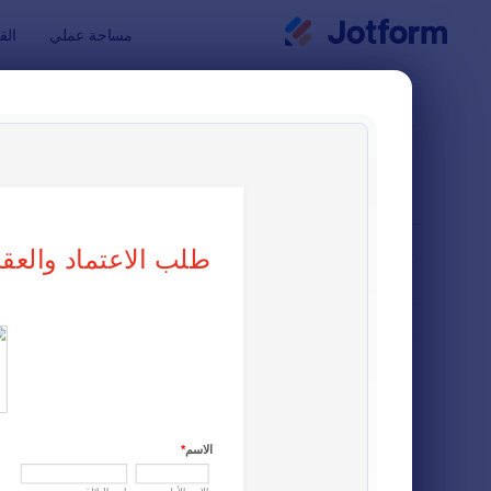
بدء الحوار
مساحة عملي
الق
قوالب النماذ
نماذج 
فرز حسب
شائع
7 من قوالب النماذج
تخطيط النموذج
كلاسيكي
أنواع
نماذج الطلبات
82
نماذج التسجيل
106