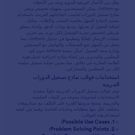
يقلل من الأعمال الورقية اليدوية ويحد من الأخطاء.
مع Jotform، يمكن للمستخدمين بسهولة تخصيص ونشر
نماذج تسجيل الدورات لتناسب احتياجاتهم الفريدة. باستخدام
منشئ النماذج السهل بخاصية السحب والإفلات، يمكنك
إضافة الحقول أو تعديلها، ودمج بوابات الدفع، وإعداد منطق
شرطي لتخصيص تجربة التسجيل لكل دورة. يتم تخزين
عمليات الإرسال تلقائيًا وتنظيمها في جداول Jotform، مما
يجعل من السهل تتبع التسجيلات والتواصل مع المسجلين
وإدارة سعة الفصول. تُمكّن منصة Jotform بدون كود
المعلمين والمديرين من إنشاء نماذج احترافية تحمل هوية
العلامة التجارية في دقائق، مما يضمن عملية تسجيل سلسة
لكل من المنظمين والمشاركين.
استخدامات قوالب نماذج تسجيل الدورات
التدريبية
توفر قوالب تسجيل الدورات التدريبية حلولًا متعددة
الاستخدامات لمجموعة متنوعة من البيئات التعليمية
والتدريبية. وتمنح مرونتها القدرة على التكيّف مع سيناريوهات
مختلفة، لكل منها متطلباته وتحدياته الخاصة. وفيما يلي كيفية
استخدام هذه القوالب:
+
1. Possible Use Cases:
+
2. Problem Solving Points:
التسجيل في الدورات الدراسية بالمدرسة والجامعة: