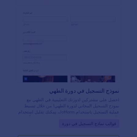
نموذج التسجيل في دورة الطهي
احصل على مشتركين لدورتك التعليمية في الطهي مع
نموذج التسجيل المجاني لدورة الطهي! من خلال تبسيط
عملية التسجيل باستخدام Jotform، يمكنك تقليل استخدام
الأوراق وإدارة جميع المعلومات الخاصة بك بسهولة أونلابن.
Go to Category:
قوالب نماذج التسجيل في دورة
ابدأ بتخصيص هذا النموذج باستخدام أداة السحب والإفلات
لدينا - ثم شارك نموذج التسجيل المخصص الخاص بك من
خلال رابط أو تضمينه في موقعك على الويب لجمع تفاصيل