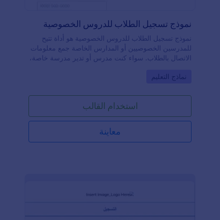
نموذج تسجيل الطلاب للدروس الخصوصية
نموذج تسجيل الطلاب للدروس الخصوصية هو أداة تتيح
للمدرسين الخصوصيين أو المدارس الخاصة جمع معلومات
الاتصال بالطلاب. سواء كنت مدرس أو تدير مدرسة خاصة،
يمكنك استخدام نموذج تسجيل الطلاب للدروس الخصوصية
Go to Category:
نماذج التعليم
المجاني على موقعك لتسهيل تواصل الطلاب معك!بكل
بساطة، قم بتخصيص النموذج للحصول على المعلومات
التي تحتاجها، ثم قم بتضمينه في موقعك وابدأ بجمع المزيد
استخدام القالب
من المعلومات حول طلابك. هل ترغب في إضافة شعارك،
استخدام ألوان مختلفة، أو تحديث صورة الخلفية؟ استخدم
أداة إنشاء النماذج المجانية للحصول على المظهر الذي
معاينة
تريده بالضبط.إذا كنت تريد دمج هذا النموذج مع نموذج آخر
أو مزامنته مع حساباتك الأخرى، فهناك أكثر من ١٠٠
تكامل يمكنك الاختيار منها. وإذا كنت ترغب في قبول
المدفوعات عبر الإنترنت، لدينا تكاملات مع معالجات دفع
موثوقة مثل PayPal، Stripe، وSquare.احصل على مزيد
من المعلومات من الطلاب — وحوّلهم إلى عملاء —
باستخدام نموذج تسجيل الطلاب للدروس الخصوصية
المجاني على موقعك!