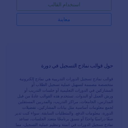
استخدام القالب
الاتصال والمدفوعات وأكثر من ذلك. هل تحتاج إلى تخصيص
نموذج التسجيل لدورة الطهي؟ يمكنك إضافة شعارك،
وتحميل الصور، وإضافة جدول زمني لتقويم الحجز، وإعادة
معاينة
التصميم، وتغيير الخطوط والألوان بدون الحاجة إلى برمجة!
لقبول المدفوعات عبر الإنترنت، قم بدمج نموذجك مع أكثر
من 30 خدمة تكامل لمدفوعات مشهورة، بما في ذلك
Square, Stripe, PayPal. استمتع بطريقة سلسة لجمع
المسجلين لدورتك التعليمية في الطهي باستخدام نموذج
التسجيل المجاني أونلاين لدورة الطهي.
حول قوالب نماذج التسجيل في دورة
قوالب نماذج تسجيل الدورات التدريبية هي نماذج إلكترونية
متخصصة مصممة لتسهيل عملية تسجيل الطلاب أو
المشاركين في الدورات التعليمية أو جلسات التدريب أو
ورش العمل أو الندوات. تستخدم هذه القوالب عادةً من قبل
المدارس، الجامعات، مراكز التدريب، والمدربين المستقلين
لجمع معلومات أساسية مثل بيانات المشاركين، تفضيلات
الدورة، معلومات الدفع، والمتطلبات السابقة. سواء كنت تدير
صفًا دراسيًا واحدًا أو تنسق برنامجًا متعدد الجلسات، تساعد
نماذج تسجيل الدورات في أتمتة وتنظيم عملية التسجيل، مما