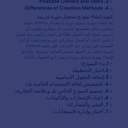
+
3. Possible Owners and Users:
+
4. Differences of Creation Methods:
التسجيل في ورش العمل والندوات:
التسجيل الأكاديمي:
كيفية إنشاء نموذج تسجيل دورة تدريبية
يعد إنشاء نموذج تسجيل دورة باستخدام Jotform عملية
مباشرة يمكن تخصيصها لتناسب أي سيناريو تعليمي أو
ورش العمل/الندوات:
التسجيل في الدورة التدريبية عبر الإنترنت:
تدريبي. سواء كنت تُسجل طلابًا في فصل دراسي يمتد لفصل
دراسي كامل، أو تُسجل مشاركين في ورشة عمل، أو تُدير
الدورات التدريبية عبر الإنترنت:
التسجيل في دورات عبر الإنترنت، فإن منصة Jotform
برامج التدريب للشركات:
المرنة تجعل من السهل تصميم النماذج، ونشرها، وإدارتها.
التدريب المؤسسي:
لإنشاء نموذج تسجيل دورة تدريبية، اتبع الخطوات التالية:
+
1.بدء النموذج:
الأنشطة اللامنهجية:
+
2.اختيار التخطيط:
+
3.إضافة الحقول الأساسية
+
4. التخصيص لحالة الاستخدام الخاصة بك:
+
5. تصميم النموذج الخاص بك وعلامته التجارية:
+
6. إعداد الإشعارات والتأكيدات:
+
7. النشر والمشاركة:
+
7. اختبار وإدارة الاستجابات: