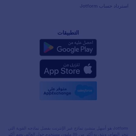
استرداد حساب Jotform
التطبيقات
Jotform هو أسهل منشئ نماذج عبر الإنترنت بفضل نماذجه القوية التي
تنجز المهام، ويثق به أكثر من 35 مليون مستخدم حول العالم. يضم أكثر