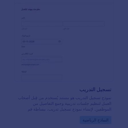
تسجيل التدريب
نموذج تسجيل التدريب هو مستند يُستخدم من قِبل أصحاب
العمل لتنظيم جلسات تدريبية وجمع التفاصيل من
الموظفين. لإنشاء نموذج تسجيل تدريب، ببساطة قم
بإضافة شعارك، وتحديث حقول النموذج، وتخصيصه
Go to Category:
النماذج الرياضية
ليناسب جدول تدريبات شركتك. يمكنك حتى استخدام
تطبيق Jotform لنماذج الهاتف لجمع الردود من موظفيك