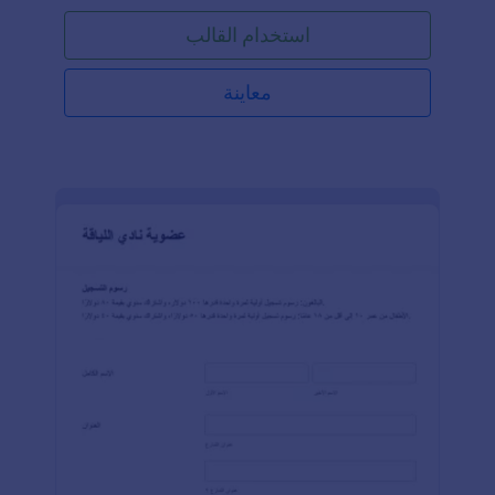
أينما كانوا، دون الحاجة لاستخدام نماذج ورقية أو ترتيب
استخدام القالب
جلسات تدريب يدويًا. ستُخزن الردود تلقائيًا في حسابك
على Jotform، مما يتيح لك مراجعتها في أي وقت يناسبك.
استخدم نموذج تسجيل تدريب عبر الإنترنت لتدريب
معاينة
الموظفين بسرعة وكفاءة! كما يمكنك أيضًا استخدام تطبيق
Jotform Mobile لجمع الردود من عملائك أينما كانوا، دون
الحاجة لاستخدام النماذج الورقية أو جدولة المواعيد يدويًا.
ستُخزن الردود تلقائيًا في حسابك لتتمكن من متابعتها
بسهولة. استخدم نموذج تحديد مواعيد المبيعات عبر
الإنترنت لتحديد المواعيد بسرعة وكفاءة!