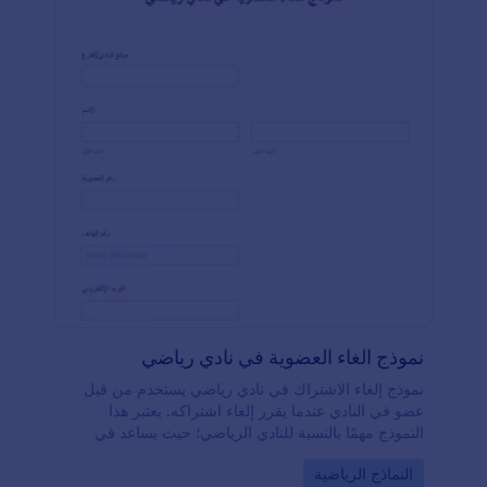
نموذج الغاء العضوية في نادي رياضي
نموذج إلغاء الاشتراك في نادي رياضي يستخدم من قبل
عضو في النادي عندما يقرر إلغاء اشتراكه. يعتبر هذا
النموذج مهمًا بالنسبة للنادي الرياضي؛ حيث يساعد في
ضبط الخدمات استنادًا إلى ملاحظات العميل يتضمن نموذج
Go to Category:
النماذج الرياضية
إلغاء الاشتراك في النادي الرياضي حقول نموذج تُطلب من