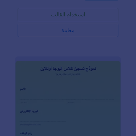
العضو معلومات مثل موقع النادي، اسم العضو، رقم
العضوية، معلومات الاتصال، تاريخ الإلغاء، السبب في
استخدام القالب
الإلغاء، ملاحظات، وتوقيع العضو. يستخدم هذا النموذج أيضًا
ويدجيت الشروط والأحكام للتأكد من أن العميل الذي
يطلب إلغاء الاشتراك يقر بمراعاة الشروط والأحكام.
معاينة
بالإضافة إلى ذلك، يستخدم هذا النموذج أداة التوقيع الجديدة
التي تسمح لك بالتقاط التوقيع الرقمي للعضو والموظف
من النادي الرياضي. يتيح لك منشئ النماذج تخصيص
وتصميم النموذج بشكل دقيق حتى يتناسب مع الهوية
والعلامة التجارية الخاصة بك.