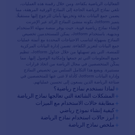
الفعاليات الرياضية بكفاءة. ومن خلال رقمنة هذه العمليات،
تلغي نماذج الرياضة الحاجة إلى النماذج الورقية المرهقة، مما
يضمن جمع البيانات بدقة وتخزينها بأمان للرجوع إليها مستقبلًا.
يتميز Jotform بكونه منشئ النماذج الرائد عبر الإنترنت
لإنشاء نماذج رياضية قوية، حيث يوفر منصة سهلة الاستخدام
وبديهية. باستخدام Jotform، يمكن للمستخدمين تخصيص
النماذج بسهولة لتناسب الاحتياجات المحددة مع أتمتة عمليات
جمع البيانات لتعزيز الكفاءة. تضمن إدارة البيانات المركزية
للمنصة، التي يتم تسهيلها من خلال جداول Jotform، تنظيم
جميع المعلومات التي تم جمعها وإمكانية الوصول إليها، مما
يمكّن المتخصصين في مجال الرياضة من اتخاذ قرارات
مستنيرة. ويضع هذا التكامل السلس بين تخصيص النماذج
وإدارة البيانات Jotform كأداة لا غنى عنها للمتخصصين في
صناعة الرياضة الذين يسعون إلى تحسين عملياتهم.
+
لماذا نستخدم نماذج رياضية؟
+
المشكلات الشائعة التي تعالجها نماذج الرياضة
+
مطابقة حالات الاستخدام مع الميزات
+
كيفية إنشاء نموذج رياضي
+
أبرز حالات استخدام نماذج الرياضة
+
ملخص نماذج الرياضة
للمديرين