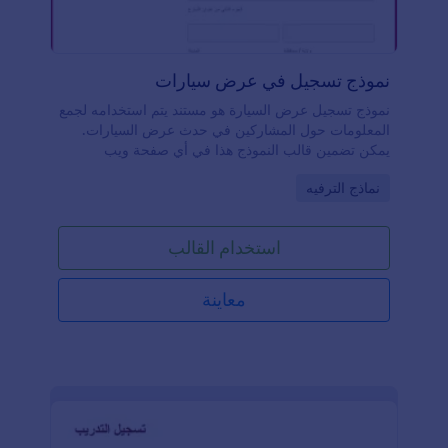
نموذج تسجيل في عرض سيارات
نموذج تسجيل عرض السيارة هو مستند يتم استخدامه لجمع
المعلومات حول المشاركين في حدث عرض السيارات.
يمكن تضمين قالب النموذج هذا في أي صفحة ويب
بإستخدام طرق النشر المتوفرة الموجودة في "منشئ
Go to Category:
نماذج الترفيه
النموذج". يحتوي نموذج تسجيل معرض السيارات هذا على
حقول نموذج تطلب اسم مالك السيارة، وتفاصيل الإتصال،
وطراز السيارة، والسنة، واللون، والمسافة المقطوعة
استخدام القالب
بالأميال الحالية. يستخدم قالب النموذج هذا إظهار
وإخفاءالحالة لإظهار أو إخفاء حقول معينة بناء على الإجابة
المحددة من قبل المستخدم. يستخدم قالب النموذج هذا
معاينة
أيضا أداة قائمة المنتجات التي تحتوى على اسم المنتج أو
الخدمة بالمبلغ المقابل. ستلتقط هذه الأداة المبلغ الأجمالي
تلقائياً ويمكن دمجها في معالج دفع مثل باي بال أو ستريب
أو سكوير. يستخدم قالب النموذج هذا أيضاً أداة التوقيع
وأداة الشروط والأحكام للتاكد من أن مالك السيارة يفهم
الأتفاقية. قم بتحرير هذا النموذج وتخصيصة حسب التصميم
المفضل لديك بإستخدام "منشئ النموذج"