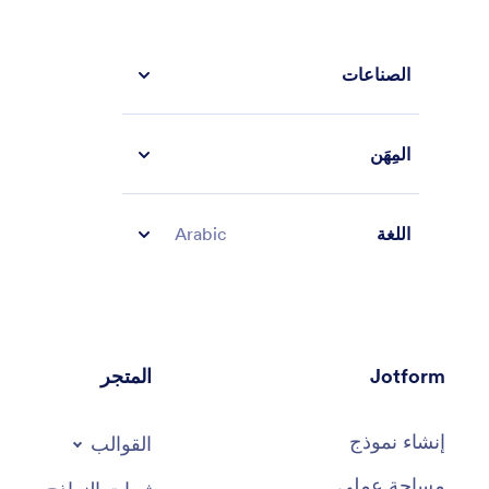
الصناعات
المِهَن
اللغة
Arabic
Jotform
المتجر
إنشاء نموذج
القوالب
مساحة عملي