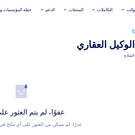
والب
التكاملات
المنتجات
الدعم
خطة المؤسسات وال
ج
الوكيل العقاري
عفوًا، لم يتم العثور عل
عذرًا، لم نتمكن من العثور على أي نتائج في Form Templates