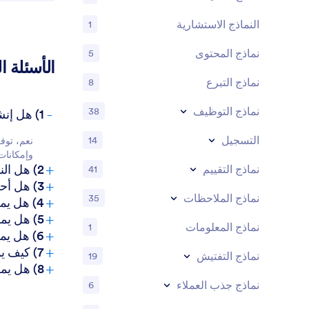
النماذج الاستشارية
1
نماذج المحتوى
5
الأسئلة ا
نماذج التبرع
8
-
نماذج التوظيف
38
1) هل إنشاء نماذج الوكلاء العقاريين على Jotform مجاني؟
التسجيل
14
وإمكانات
+
2) هل النماذج والبيانات المُرسلة آمنة؟
نماذج التقييم
41
+
3) هل أحتاج إلى معرفة بالبرمجة لإنشاء نموذج خاص بوكيل عقاري؟
نماذج الملاحظات
+
35
4) هل يمكنني تحصيل المدفوعات مباشرةً من خلال النماذج؟
+
5) هل يمكن استخدام هذه النماذج على الأجهزة المحمولة؟
نماذج المعلومات
1
+
6) هل يمكنني تحويل البيانات المُرسلة عبر النماذج إلى مستندات PDF احترافية؟
+
7) كيف يمكن أن تساعد نماذج الوكلاء العقاريين في الامتثال للوائح؟
نماذج التفتيش
19
+
8) هل يمكنني دمج نماذج الوكلاء العقاريين مع نظام إدارة علاقات العملاء (CRM) الذي أستخدمه حالياً؟
نماذج جذب العملاء
6