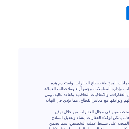
عمليات المرتبطة بقطاع العقارات. وتُستخدم هذه
ت، وإدارة المعاملات، وجمع آراء وملاحظات العملاء.
ل العقارات، والاتفاقيات التعاقدية بكفاءة عالية. ومن
وتوافقها مع معايير القطاع، مما يؤدي في النهاية
تياجات المتخصصين في مجال العقارات من خلال توفير
خيارات تخصيص قوية والقدرة على أتمتة عمليات جمع البيانات. باستخدام Jotform، يمكن لوكلاء العقارات إنشاء وتعديل النماذج
 المنصة على تبسيط عملية التخصيص، بينما تضمن