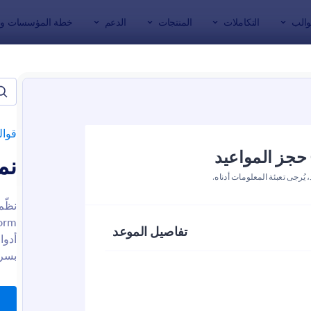
والب
التكاملات
المنتجات
الدعم
خطة المؤسسات وال
ج
المواعيد
قوال
نم
نظّم
بسرع
: حجز موعد لعيادة طبية
: طلب 
معاينة
معاينة