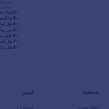
نموذج ال
وضمان جم
+
2.لماذا تعتبر نماذج المواعيد مهمة للأعمال؟
+
3.ما المعلومات التي يجب تضمينها في نموذج الموعد؟
+
4.هل توجد أنواع مختلفة من نماذج المواعيد؟
+
5.من يمكنه استخدام نماذج المواعيد؟
+
6.كيف تساعد نماذج المواعيد في تقليل حالات الغياب؟
+
7.هل المعلومات المرسلة عبر نماذج المواعيد آمنة؟
+
8.هل يمكن دمج نماذج المواعيد مع التقويمات أو أنظمة الدفع؟
Jotform
المتجر
إنشاء نموذج
القوالب