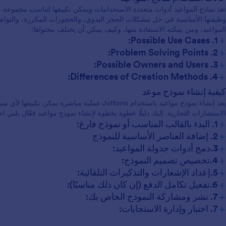
تعد نماذج المواعيد أدوات متعددة الاستخدامات ويمكن تكييفها لتناسب مجموعة 
وظيفتها الأساسية في حل مشكلات الحجز اليدوي، والحجوزات المكررة، والتواص
المواعيد، ومن يمكنه الاستفادة منها، وكيف يمكن أن يختلف محتواها:
+
1. Possible Use Cases:
+
2. Problem Solving Points:
+
3. Possible Owners and Users:
+
4. Differences of Creation Methods:
المواعيد الطبية:
كيفية إنشاء نموذج موعد
حجوزات الصالون:
يعد إنشاء نموذج مواعيد باستخدام Jotform عملية مباشرة
الاجتماعات التعليمية:
الاستشارات التجارية. إليك دليلًا خطوة بخطوة لإنشاء نموذج مواعيد فعّال يلبي اح
الاستشارات:
+
1. البدء بالقالب المناسب أو نموذج فارغ:
مواعيد الفعاليات:
+
2. إضافة العناصر الأساسية للنموذج
+
3.دمج أدوات جدولة المواعيد:
+
4.تخصيص تصميم النموذج:
طبي:
+
5.إعداد الإشعارات والتذكيرات التلقائية:
صالون:
+
6.تفعيل تكامل الدفع (إن كان ذلك مناسبًا):
التعليم:
+
7. نشر ومشاركة النموذج الخاص بك:
الاستشارة:
+
7. اختبار وإدارة الاستجابات: