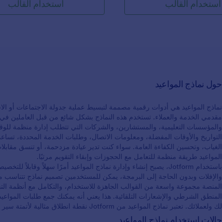
استخدام القالب
استخدام القالب
حول نماذج المواعيد
نماذج المواعيد هي أدوات رقمية مصممة لتبسيط عملية جدولة الاجتماعات أو الاس
مقدمي الخدمة والعملاء. تستخدم هذه النماذج بشكل شائع من قبل العاملين في 
والمؤسسات التعليمية، والمستشارين، والشركات التي تتطلب إدارة منظمة للو
التواريخ والأوقات المفضلة، ومعلومات الاتصال، وطلبات الخدمة المحددة، تساعد
الغياب، وتحسين الكفاءة العامة. سواء كنت تدير عيادة مزدحمة، أو تنسق مقا
المواعيد طريقة منظمة للتعامل مع الحجوزات وإبقاء التقويم مرتبًا.
باستخدام Jotform، يصبح إنشاء وإدارة نماذج المواعيد أمرًا سهلاً وقابل
والإفلات وبدون الحاجة إلى البرمجة، يمكن للمستخدمين تصميم نماذج تتناسب م
المنصة مجموعة واسعة من القوالب الجاهزة للاستخدام، والتكامل مع أنظمة التق
المنطق الشرطي والإشعارات التلقائية. هذا يعني أنه يمكنك جمع طلبات المواعي
لك ولعملائك. تعتبر نماذج المواعيد من Jotform نقطة انطلاق مثالية لأتمتة سير عمل الجدولة وتحسين تقديم الخدمات.
حالات استخدام نماذج المواعيد