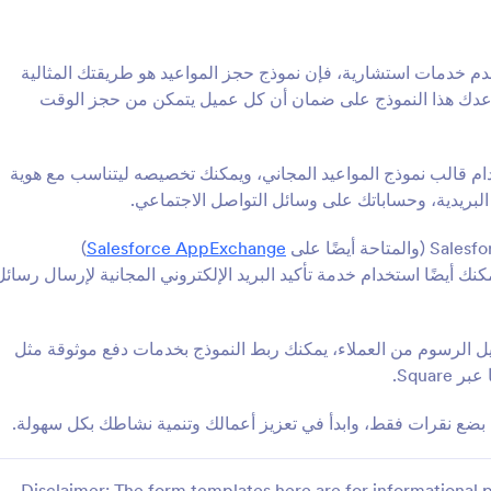
: نموذج حجز موعد طبيب عيون
: استم
معاينة
معاينة
قدم خدمات استشارية، فإن نموذج حجز المواعيد هو طريقتك المثالية
يساعدك هذا النموذج على ضمان أن كل عميل يتمكن من حجز الوقت
 قالب نموذج المواعيد المجاني، ويمكنك تخصيصه ليتناسب مع هوية
موعد طبيب عيون
استمارة لطلب موعد
البريدية، وحساباتك على وسائل التواصل الاجتماعي.
لبصريات أو عيادات رعاية العيون
هذه الاستمارة تسمح بحجز المواعيد ب
)
Salesforce AppExchange
يب العيون لترتيب المواعيد
لتسهيل عملية ترتيب وقتك بناءً على 
دام نموذج موعد طبيب العيون
فراغك. يمكنك تعديل هذه الاستمارة ب
ها. يمكنك أيضًا استخدام خدمة تأكيد البريد الإلكتروني المجانية لإرسال رسائل
لإنترنت، يمكن لمركز قياس البصر
مع المؤسسة الخاصة بك
Go to Category:
Go t
نماذج المواعيد
 تفاصيل الإتصال بالمرضى
طلب مواعيد محددة. بمجرد أن
 الرسوم من العملاء، يمكنك ربط النموذج بخدمات دفع موثوقة مثل
مكنك الإتصال بالمريض عبر الهاتف
استخدام القالب
استخدام القالب
كتروني لتأكيد الوقت المطلوب. يتم
بات المواعيد عبر الإنترنت في
بضع نقرات فقط، وابدأ في تعزيز أعمالك وتنمية نشاطك بكل سهولة.
 الخاص بك، مما يؤدي تلقائيا
ة بيانات رقمية آمنة لسجلات
ال في عين الناظر، لذا امنح نموذج
Disclaimer: The form templates here are for informational p