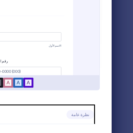
نماذج التسجيل في حدث أو فعالية
12
نماذج الدفع
9
حجز موعد لع
نماذج الطلبات
96
نموذج يُسَهِل 
الطبية. بإمكان
نماذج تحميل الملفات
5
بالمرضى الجدد
المرضى. يمكن 
نماذج الحجز
51
o Category:
نماذج المواعي
مع متطلبات الع
قوالب الاستطلاعات
49
نماذج الموافقة
45
نماذج استجابة الدعوة
8
نماذج المواعيد
9
نماذج التواصل
18
نظرة عامة
قوالب الاستبيانات
17