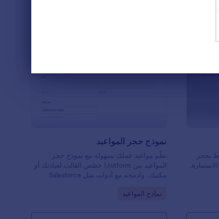
ارة حجز جلسة تصوير
: نموذج حجز المواعيد
معاينة
نموذج حجز المواعيد
ئط بحجز
نظّم مواعيد عملك بسهولة مع نموذج حجز
لاستمارة.
المواعيد من Jotform! خصّص القالب لعيادتك أو
مكتبك، وادمجه مع أدوات مثل Salesforce
وStripe لتأكيد الحجوزات والدفع بسرعة
Go to Category:
نماذج المواعيد
واحترافية.