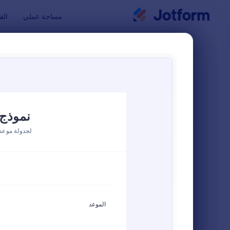
بدء الحوار
مساحة عملي
الق
قوالب النماذ
نماذج 
فرز حسب
شائع
9 من قوالب النماذج
تخطيط النموذج
كلاسيكي
أنواع
نماذج الطلبات
82
نماذج التسجيل
105