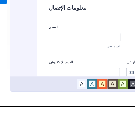
يادة طبية
طلب حجز موعد
عملية حجز المواعيد لدى العِيادات
هذه الاستمارة البسيطة تسمح للعملاء
ك جمع المعلومات المتعلقة
المواعيد بسهولة.
 بسهولة وحجز المواعيد لكل
تعديل النموذج بسهولة ليتناسب
Go to Category:
Go t
د
نماذج المواعيد
يادة الخاصة بك.
استخدام القالب
استخدام القالب