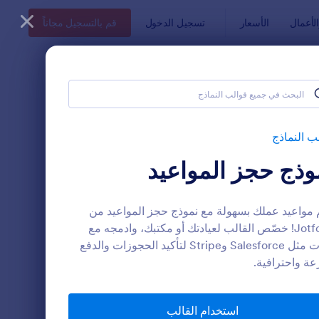
أعمال
الأسعار
تسجيل الدخول
قم بالتسجيل مجاناً
ب النماذج
وذج حجز المواعيد
 مواعيد عملك بسهولة مع نموذج حجز المواعيد من
Jotform! خصّص القالب لعيادتك أو مكتبك، وادمجه مع
أدوات مثل Salesforce وStripe لتأكيد الحجوزات والدفع
ة واحترافية.
حجز موعد
: Appointment Request You Smile Clinic Dr. Usama T3ema | طلب حجز موعد عيادة د.أسام
معاينة
استخدام القالب