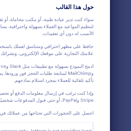
نماذج التسجيل
حول هذا القالب
5
التصويت
5
سواء كنت تدير عيادة طبية، أو مكتب محاماة، أو ت
لتنظيم المواعيد مع العملاء بسهولة واحترافية. 
نماذج الملخصات
3
الأنسب له دون أي تعقيدات.
نماذج الحضور
1
حافظ على مظهر احترافي ومتناسق لعملك باستخدام
نموذج حجز 
علامتك التجارية على موقعك الإلكتروني، ونشراتك 
التدقيق
8
يستخدم أطباء ا
ادمج النموذج بسهولة مع تطبيقات مثل Slack وSalesforce (والمتاحة أيضًا على
نموذج موعد طب
نماذج التكريم
7
للمرضى. بإستخ
وMailChimp لمتابعة طلبات الحجز فور ورود
المجاني عبر ا
نماذج الجمعة البيضاء
28
تأكيد تلقائية للعملاء بمجرد استلام نماذجهم.
o Category:
نماذج الحجز
الخاص بك جمع
والسماح لهم ب
نماذج الحساب
7
وإذا كنت ترغب في إرسال معلومات الدفع أو تحصيل
تتلقى طلباً، ي
Stripe وPayPal، أو حتى قبول المدفوعات شخصيًا عبر Square.
أو البريد الإل
نماذج قائمة المراجعة
1
تخزين جميع طل
احصل على الحجوزات التي تحتاجها من عملائك في 
حساب جوت فورم
نماذج التدريب
2
إلى إنشاء قاعد
المواعيد. الجم
نماذج التأكيد
1
urposes only. Jotform is not providing legal,