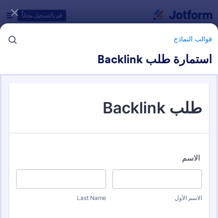
دء الحوار
قم بالتسجيل مجاناً
قوالب النماذج
استمارة طلب Backlink
فئات قوالب النماذج
قوالب النماذج
نماذج SEO
4 من قوالب النماذج