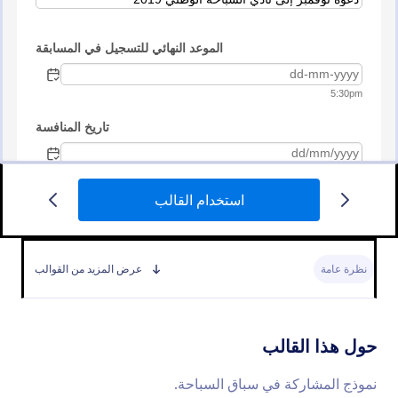
استخدام القالب
استمارة التسجيل في سباق سيارات
هذه الاستمارة تسمح بجمع المعلومات المتعلقة بالمشاركين
في السباق بسهولة. يمكن جمع المعلومات المتعلقة
نظرة عامة
عرض المزيد من القوالب
بالسباق بالإضافة للمعلومات السيارة. يمكنك السماح بالدفع
إلكترونيا مما سيسهل من عملية التسجيل لكل العملاء.
Go to Category:
نماذج التسجيل في السباقات
حول هذا القالب
استخدام القالب
نموذج المشاركة في سباق السباحة.