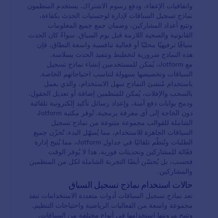
واتفاقيات الإعفاء، ودفع رسوم الاشتراك. يستخدم المنظمون
نماذج تسجيل السباقات لإدارة لوجستيات الحدث بكفاءة،
وتتبع أعداد المشاركين، وضمان جمع جميع المعلومات
القانونية والصحية اللازمة قبل يوم السباق. سواءً كان الحدث
سباقًا ترفيهيًا محليًا أو فعالية تنافسية واسعة النطاق، فإن
هذه النماذج ضرورية لتخطيط وتنفيذ الحدث بسلاسة.
مع Jotform، يُمكن للمستخدمين إنشاء نماذج تسجيل
السباقات وتخصيصها بسهولة لتناسب احتياجاتهم الخاصة.
باستخدام مُنشئ النماذج سهل الاستخدام، والذي يعمل
بالسحب والإفلات، يُمكن للمنظمين إضافة أو تعديل الحقول،
ودمج بوابات دفع آمنة، وإعداد رسائل تأكيد إلكترونية تلقائية
دون الحاجة إلى أي معرفة برمجية. تُوفر مكتبة Jotform
الشاملة للقوالب مجموعة متنوعة من نماذج تسجيل
السباقات الجاهزة للاستخدام، مما يُسهّل البدء. تُخزّن جميع
الطلبات وتُنظّم تلقائيًا في جداول Jotform، مما يُتيح إدارة
فعّالة للمشاركين وتحديثات فورية. هذا لا يُوفر الوقت
فحسب، بل يُحسّن أيضًا التجربة الشاملة لكل من المنظمين
والمشاركين.
حالات استخدام نماذج تسجيل السباق
تعد نماذج تسجيل السباقات أدوات متعددة الاستخدامات تنفذ
مجموعة واسعة من الفعاليات الرياضية واحتياجات التنظيم.
وتتيح مرونتها استخدامها في أنواع مختلفة من السباقات،