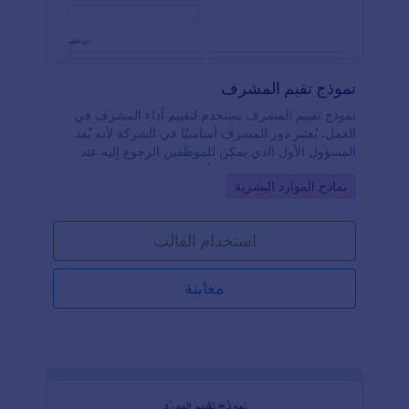
نموذج تقيم المشرف
نموذج تقييم المشرف يستخدم لتقييم أداء المشرف في
العمل. يُعتبر دور المشرف أساسيًا في الشركة لأنه يُعد
المسؤول الأول الذي يمكن للموظفين الرجوع إليه عند
الحاجة إلى المساعدة. يجب أن يتمتع المشرف بقدرة على
Go to Category:
نماذج الموارد البشرية
تحفيز الفريق والتأثير فيه بشكل فعّال لتحقيق الأهداف
المشتركة.يتضمن نموذج تقييم المشرف حقولًا لجمع
معلومات المشرف ومهاراته في القيادة والإدارة والتواصل.
استخدام القالب
يتم تقييم كل سؤال متعلق بالمهارات باستخدام مقياس من
(١) وهو الأقل إلى (٥) وهو الأعلى. كما يحتوي النموذج على
حقول نصوص طويلة للإجابة على الأسئلة المفتوحة
معاينة
المتعلقة بكل مهارة.باستخدام أداة حساب النماذج، يقوم
هذا النموذج بحساب التقييم العام لأداء المشرف. بالإضافة
إلى ذلك، يعرض النصوص التوضيحية التي توضح وصف
التقييم لكل درجة.وأخيرًا، باستخدام أداة التوقيع
الإلكتروني، يمكن للنموذج تسجيل التوقيع الإلكتروني
للمسؤولين المعتمدين.