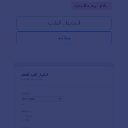
أمر بالغ الأهمية لأنه يُعد الأساس الذي يعتمد عليه مقدمو
Go to Category:
نماذج الرعاية الصحية
الرعاية الصحية عند وضع خطة العلاج.يتضمن نموذج تقييم
الصحة النفسية حقولًا تطلب معلومات شخصية عن
المريض، وشخص الاتصال في حالات الطوارئ، والشكوى
استخدام القالب
الرئيسية للمريض، وأسئلة تتعلق بالصحة النفسية، والتاريخ
الطبي السابق، والتشخيص، وخطة العلاج، والأدوية، واسم
مقدم الرعاية الصحية الذي قام بتعبئة النموذج.يشمل
معاينة
الفحص الصحي تقييم المظهر العام، والنشاط الحركي،
والحُكم، والذاكرة، والتركيز، والبصيرة، والكلام، والتأثير
العاطفي، والأنماط اليومية. كما يتحقق النموذج من الحالة
النفسية مثل السلوك، وطريقة الحديث، والإدراك،
والمعرفة.قسم الأدوية يستخدم جدول إدخال لعرض اسم
الدواء، والجرعة، والوقت، والغرض من الاستخدام.
ويستخدم النموذج أيضًا أداة التوقيع الرقمي لالتقاط توقيع
مقدم الرعاية الصحية إلكترونيًا.