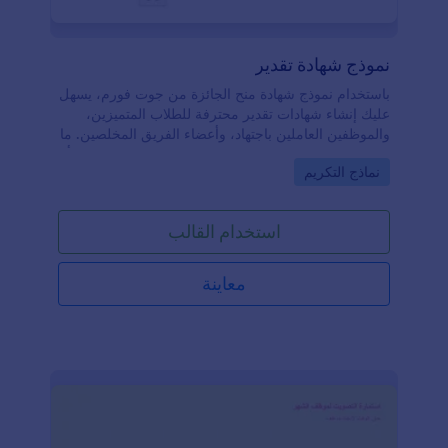
نموذج شهادة تقدير
باستخدام نموذج شهادة منح الجائزة من جوت فورم، يسهل
عليك إنشاء شهادات تقدير محترفة للطلاب المتميزين،
والموظفين العاملين باجتهاد، وأعضاء الفريق المخلصين. ما
عليك سوى إدخال التفاصيل المطلوبة مثل اسم الشخص أو
Go to Category:
نماذج التكريم
مجموعة الأشخاص الذين سيحصلون على الجائزة، ونوع
الجائزة التي ستمنح، والمؤسسة أو المنظمة أو الإدارة التي
تمنح هذه الجائزة، وسبب الحصول على الجائزة، وتاريخ
استخدام القالب
الجائزة في الحقول الخاصة في النموذج. يعتبر قالب
النموذج هذا عالميًا ويخدم أكثر من وظيفة لإنشاء أي نوع
من الجوائز أو الشهادات التي ترغب فيها. استخدم هذا
معاينة
النموذج اليوم.