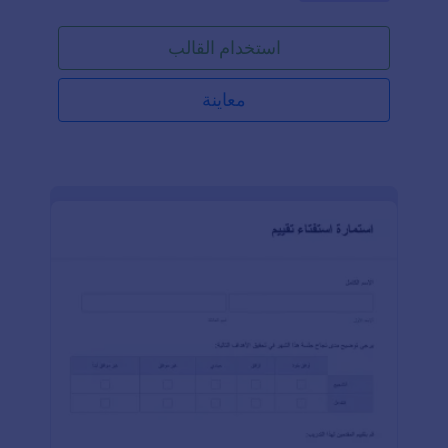
تأسيسها، ونوع النشاط التجاري. يحتوي هذا النموذج أيضًا
على تصنيف التقييم الذي يتضمن الشهادات والوثائق،
استخدام القالب
العمليات، القيادة والدعم، والبيئة الصحية والآمنة. يتم سؤال
إذا كانت الشركة لديها شهادة ISO 9001، هل لديها قادة
جيدين يدعمون الموظفين، وهل تعمل الشركة على تعزيز
معاينة
بيئة آمنة؟ يحتوي هذا النموذج أيضًا على حقول تحميل
الملفات حيث يمكن تحميل الوثائق والصور الداعمة. يمكنك
تخصيص هذا النموذج التقييمي بمزيد من التغييرات، مثل
تغيير ثيم الألوان، تنسيق الخطوط، التصميم، وإضافة حقول
إضافية باستخدام أداة بناء النماذج.