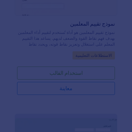
نموذج تقييم المعلمين
نموذج تقييم المعلمين هو أداة تُستخدم لتقييم أداء المعلمين
بهدف فهم نقاط القوة والضعف لديهم. يساعد هذا التقييم
المعلم على استغلال وتعزيز نقاط قوته، ويحدد نقاط
الضعف لتحسينها. وجود هذا النموذج يساهم في تحسين
Go to Category:
الاستطلاعات التعليمية
ممارسات المعلم ويساعد المؤسسة من وضع مستوى
معين من الجودة لصالح الطلاب. كما يساعد في جمع
المعلومات والتقييم عبر هذا النموذج في تحسين أداء المعلم
استخدام القالب
داخل الفصل وزيادة ثقته بنفسه. يوفر نموذج تقييم
المعلمين هذا فرصة لمؤسستك لتحديد معايير جودة لجميع
المعلمين، من خلال السماح للطلاب بملء النموذج بعد
معاينة
انتهاء الفصل الدراسي، أو في بيئة الإشراف. باستخدام
نموذج أونلان، تصبح عملية مشاركة معلومات النموذج
ووقت تعبئته أكثر سهولة. يمكنك استقبال الردود على مدار
الساعة وطوال أيام الأسبوع، مما يتيح لك جمع المعلومات
دون الحاجة إلى تراكم النماذج الورقية أو إهدار الورق.
استخدم هذا النموذج المجاني الآن! هل تحتاج إلى إنشاء
استبيان خاص بك؟ ابدأ باستخدام أداة إنشاء الاستبيانات