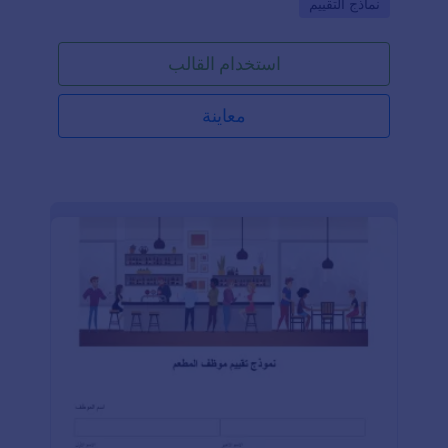
Go to Category:
نماذج التقييم
استخدام نموذج تقييم المقابلة المجاني لتبسيط عملية
التوظيف في مكتبك!قم فقط بتخصيص الأسئلة لتتناسب مع
ثقافة شركتك، وحمِّل ملفات النموذج بصيغة PDF أو
استخدام القالب
Excel، وشارك الردود مع مدير التوظيف. يمكنك تخصيص
نماذجك باستخدام أداة إنشاء النماذج المجانية والقوية من
Jotform.غيِّر نمط الخطوط وألوان النماذج، وأضف صور
معاينة
خلفية، وشعار شركتك للوصول إلى مظهر أكثر احترافية.
يمكنك تصميم النماذج وفقًا لاحتياجاتك. إذا كنت ترغب في
دمج النموذج مع خدمات التخزين السحابي المفضلة لديك،
يمكنك الاستفادة من أكثر من ١٠٠ تكامل قوي تقدمه
Jotform لأتمتة عملية التوظيف.ابدأ الآن باستخدام نموذج
تقييم المقابلة المجاني لإدارة عملية التوظيف الخاصة بك
بكل كفاءة!