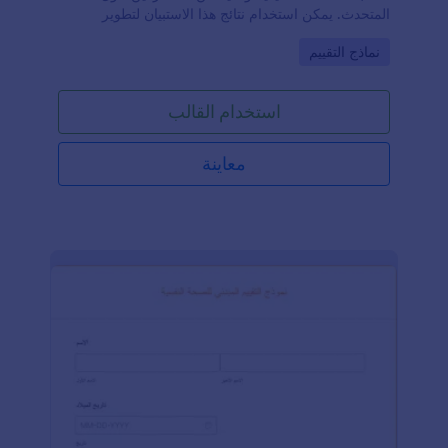
المتحدث. يمكن استخدام نتائج هذا الاستبيان لتطوير
وتحسين قدرات المتحدث.يحتوي نموذج تقييم المتحدث هذا
Go to Category:
نماذج التقييم
على حقول لجمع معلومات مثل اسم المتحدث، عنوان
الفاعلية، تاريخ ووقت الحدث. كما يتضمن مجموعة من
الأسئلة المتعلقة بالأداء الذي قدمه المتحدث في
استخدام القالب
الفاعلية.يستخدم هذا النموذج أداة جدول الإدخال لعرض
الحقول في شكل جدول، حيث يمكن للمقيم تقييم
المتحدث بناءً على المحتوى، مهارات التواصل، المعرفة،
معاينة
وأسلوب العرض. بالإضافة إلى ذلك، يحتوي النموذج على
ويدجيت مقياس التقييم لتقييم الأداء العام للمتحدث
والعرض التقديمي.وأخيرًا، يطلب النموذج أيضًا اسم المقيم،
ورقم هاتفه، وبريده الإلكتروني.