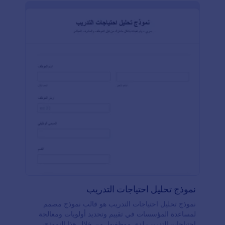
أو إضافة الملفات إلى Google Drive، أو إرسال الردود
إلى حساباتك الأخرى، يمكنك القيام بذلك من خلال أكثر
من ١٠٠ تكامل متاح. باستخدام نموذج تقييم الطعام
المجاني من Jotform، ستتمكن من جمع ملاحظات العملاء
في مكان واحد وجعل تجربة العملاء أكثر تميزًا وسهولة.
نموذج تحليل احتياجات التدريب
نموذج تحليل احتياجات التدريب هو قالب نموذج مصمم
لمساعدة المؤسسات في تقييم وتحديد أولويات ومعالجة
احتياجات التدريب لدى موظفيها. من خلال هذا النموذج،