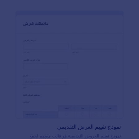
إرسال إلى مستند PDF احترافي — سهل التحميل أو
الطباعة لأرشفة السجلات.أضف شعار العيادة، وضمّن
الأسئلة ذات الصلة بممارستك، وخصص تصميم النموذج
باستخدام أداة إنشاء النماذج بالسحب والإفلات من
Jotform. يمكنك أيضًا إضافة حقل لتحميل الملفات لجمع
المستندات الداعمة، أو دمجه مع بوابة دفع لتحصيل الرسوم
عبر الإنترنت، كما يمكنك تفعيل الامتثال لمعيار HIPAA
لحماية بيانات المرضى.وإذا كنت تتحول إلى الطب عن بُعد
بسبب جائحة كوفيد-19، يمكنك التقديم للحصول على
حساب HIPAA غير محدود مجانًا! من خلال تسريع عملية
تسجيل المرضى وتنظيم سجلاتك الرقمية باستخدام نموذج
إلكتروني، ستقضي وقتًا أقل في الأعمال الورقية ووقتًا
أكبر في رعاية مرضاك
نموذج تقييم العرض التقديمي
نموذج تقييم العروض التقديمية هو قالب مصمم لجمع