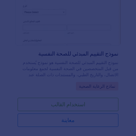
نموذج التقييم المبدئي للصحة النفسية
نموذج التقييم المبدئي للصحة النفسية هو نموذج يُستخدم
من قبل المتخصصين في الصحة النفسية لجمع معلومات
الاتصال، والتاريخ الطبي، والمستندات ذات الصلة عند
تسجيل مرضى جدد في العيادة. إذا كنت جزءًا من مؤسسة
Go to Category:
نماذج الرعاية الصحية
للصحة النفسية وتقوم بالتغيير إلى الخدمات الطبية عن بُعد،
يمكنك جعل هذا الانتقال سلسًا قدر الإمكان باستخدام
نموذج الاستبيان الأولي للصحة النفسية المجاني عبر
استخدام القالب
الإنترنت من Jotform.كل ما عليك فعله هو تخصيص
النموذج بما يتناسب مع طبيعة عملك، ثم تضمينه في
موقعك الإلكتروني أو مشاركته عبر رابط، وستُحفظ
معاينة
المعلومات الصحية المقدمة بأمان في حسابك على
Jotform، والذي يمكنك الوصول إليه من جهاز الكمبيوتر أو
الجهاز اللوحي أو الهاتف المحمول. يمكنك حتى تحويل كل