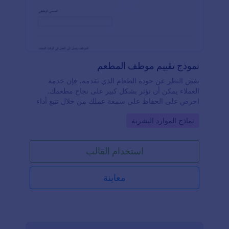
نموذج تقييم موظف المطعم
بغض النظر عن جودة الطعام الذي تقدمه، فإن خدمة
العملاء يمكن أن تؤثر بشكل كبير على نجاح مطعمك.
احرص على الحفاظ على سمعة عملك من خلال تتبع أداء
الموظفين باستخدام نموذج تقييم موظفي المطعم المجاني.
Go to Category:
نماذج الموارد البشرية
بمجرد تخصيصه ونشره، يمكن للمشرفين بسهولة تقديم
ملاحظاتهم عبر تعبئة نموذج تقييم موظفي المطعم. سيتم
تخزين جميع الإدخالات في حسابك الآمن على Jotform،
استخدام القالب
حيث يمكنك الوصول إليها بسهولة وتحميلها وطباعتها
ومشاركتها مع فريقك.تمامًا كما تهتم بتقديم كل طبق
بأفضل شكل، فلماذا لا تفعل الشيء نفسه مع نموذج تقييم
معاينة
الموظفين؟ دون الحاجة إلى أي مهارات برمجية، يمكنك
تخصيص النموذج بسهولة باستخدام أداة السحب والإفلات.
يمكنك إعادة ترتيب التصميم، وضبطه ليتماشى مع هوية
مطعمك، وإضافة المزيد من الصور أو الأسئلة، واستبدال
شريط التقييم الرقمي بتقييم بالنجوم أو مقياس تقييم آخر