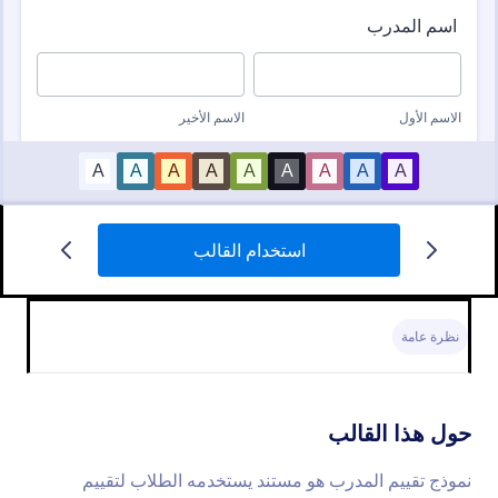
استخدام القالب
استمارة تقييم مطعم
رضا الزبائن مهم جداً لكل الشركات. هذه الإستمارة تسهل
عملية ـخذ آراء الزبائن في المطعم الخاص بك. يمكن
نظرة عامة
للزبائن تقييم الطعام والخدمة ونظافة المطعم. ليصل
المطعم إلى أفضل نوعية في الطعام والخدمة استعمل هذا
Go to Category:
نماذج التقييم
النموذج لتفهم زبائنك وتتطور في المستقبل
حول هذا القالب
استخدام القالب
نموذج تقييم المدرب هو مستند يستخدمه الطلاب لتقييم