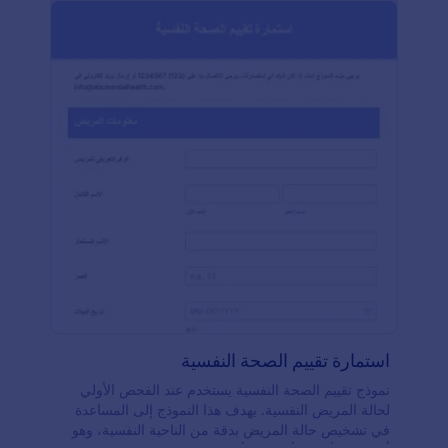
يناسبك. بعد ذلك، يمكنك نشر النموذج عن طريق تضمينه
في موقعك الإلكتروني أو مشاركة رابط خاص به ليتمكن
المشرفون من تعبئته من أي جهاز. باستخدام نموذج تقييم
موظفي المطعم عبر الإنترنت، ستحصل على ملاحظات
قيمة حول أداء الموظفين بكل سهولة، مما يساعدك على
الاستمرار في تقديم طعام لذيذ وخدمة عملاء متميزة!
استمارة تقييم الصحة النفسية
نموذج تقييم الصحة النفسية يستخدم عند الفحص الأولي
لحالة المريض النفسية. يهدف هذا النموذج إلى المساعدة
في تشخيص حالة المريض بدقة من الناحية النفسية، وهو