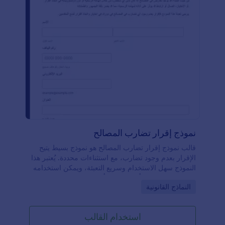
نموذج إقرار تضارب المصالح
قالب نموذج إقرار تضارب المصالح هو نموذج بسيط يتيح
الإقرار بعدم وجود تضارب، مع استثناءات محددة. يُعتبر هذا
النموذج سهل الاستخدام وسريع التعبئة، ويمكن استخدامه
من قِبل المنظمات أو الشركات أو المؤسسات.على سجية
Go to Category:
النماذج القانونية
النماذج الإلكترونية، لا حاجة لتقديم مستندات ورقية أو
الذهاب إلى المكتب لتقديم الإقرار رسميًا. يكفي ملء
الاستمارة بسهولة وفي أي وقت يناسب المُعلن. يمكن
استخدام القالب
طباعة نسخة ورقية عند الحاجة، دون الحاجة لتراكم