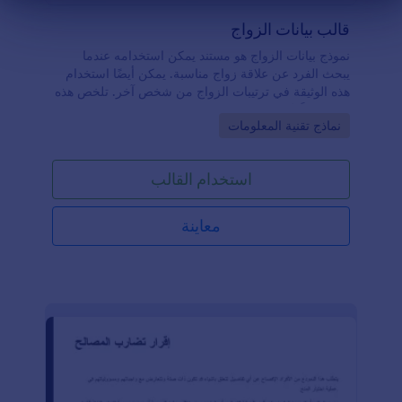
هاية الحوار
قالب بيانات الزواج
نموذج بيانات الزواج هو مستند يمكن استخدامه عندما
يبحث الفرد عن علاقة زواج مناسبة. يمكن أيضًا استخدام
هذه الوثيقة في ترتيبات الزواج من شخص آخر. تلخص هذه
الوثيقة مِلَفّ تعريف الفرد ووضعه / وضعها الحالي في
Go to Category:
نماذج تقنية المعلومات
المجتمع. باستخدام هذه المعلومات، يمكن لشركة التعارف
أن تحدد تتطابقك مع الشخص المثالي والمتوافق بالنسبة
لك. يُظهر نموذج بيانات الزواج الأساسية هذا اسم الفرد،
استخدام القالب
والعمر، وفصيلة الدَّم، والدين، والطول، والوزن، والحالة
المدنية، والعنوان، وبيانات الاتصال، والاهتمامات،
والهوايات، والتوقعات. يستخدم قالب بيانات السيرة الذاتية
معاينة
للزواج هذا جدول الإدخال لعرض التعليم والخبرة العملية
للمرشح. يتكون التعليم من ثلاث أعمدة وهي اسم المدرسة
والسنة الدراسية والشهادة. في حين أن خبرة العمل بها
أربع أعمدة وهي اسم الشركة، العام الذي بدأ فيه العمل،
والمنصب، ومدى استمراره في الشركة. إذا كنت ترغب
في تخصيص هذا القالب وتعديله، يمكنك القيام بذلك عبر
محرر PDF.