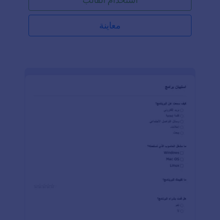
كنت تجري استطلاعات رأي، تجمع ملاحظات العملاء، أو
تجمع بيانات بحثية، فإن هذا النموذج يبسط العملية ويسهل
جمع البيانات. تقدم Jotform، وهي أداة سهلة الاستخدام
معاينة
لإنشاء النماذج عبر الإنترنت باستخدام السحب والإفلات،
حلاً سلسًا لإنشاء وتخصيص نماذج جمع البيانات. باستخدام
"منشئ النماذج" من Jotform، يمكنك بسهولة تصميم
وتخصيص النموذج لتلبية احتياجاتك الخاصة. بالإضافة إلى
ذلك، توفر جداول Jotform وهي مساحة عمل تشبه
الجداول، إمكانية تنظيم وتحليل البيانات المجمعة من
النماذج، حيث يمكنك عرض البيانات وتصفيتها وترتيبها
بشكل فعال.كما أن تكامل Jotform مع التطبيقات
والخدمات الشائعة مثل Google Drive، Salesforce،
Dropbox وغيرها يضمن نقل البيانات بسلاسة وأتمتة
العمليات. علاوة على ذلك، تقدم مكتبة الأدوات الواسعة
من Jotform ميزات إضافية مثل معالجة المدفوعات،
الجداول الزمنية، رفع الملفات، والتوقيعات الإلكترونية
لتعزيز قدرات نموذج جمع البيانات الخاص بك. مع
Jotform، يمكنك تبسيط عملية جمع البيانات وتخصيص
النماذج لتتناسب مع هوية علامتك التجارية بكل سهولة.