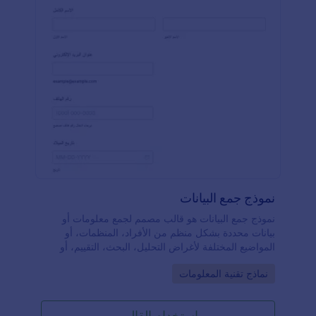
نموذج جمع البيانات
نموذج جمع البيانات هو قالب مصمم لجمع معلومات أو
بيانات محددة بشكل منظم من الأفراد، المنظمات، أو
المواضيع المختلفة لأغراض التحليل، البحث، التقييم، أو
اتخاذ القرارات. يوفر هذا النموذج طريقة منظمة لجمع
Go to Category:
نماذج تقنية المعلومات
البيانات ويضمن تسجيل جميع المعلومات اللازمة بكفاءة.
يمكن استخدام هذا النموذج من قبل أفراد أو منظمات أو
فرق بحثية وفقًا للسياق والغرض من جمع البيانات. سواء
استخدام القالب