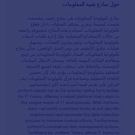
حول نماذج تقنية المعلومات
نماذج تكنولوجيا المعلومات هي نماذج رقمية متخصصة
صُممت لتبسيط وتعزيز مختلف العمليات داخل قطاع
تكنولوجيا المعلومات. تُستخدم هذه النماذج لمجموعة واسعة
من حالات الاستخدام التشغيلية، مثل إدارة طلبات خدمات
تكنولوجيا المعلومات، وتتبع مخزون المعدات، وتسهيل
عمليات تدقيق الأنظمة. في سير العمل الواقعي، تمكّن نماذج
تكنولوجيا المعلومات أقسام تكنولوجيا المعلومات من جمع
ومعالجة البيانات المهمة بكفاءة، وضمان الامتثال لسياسات
المؤسسة، والحفاظ على سجلات دقيقة لجميع الأنشطة
المتعلقة بتكنولوجيا المعلومات. يؤدي ذلك إلى تحسين
الكفاءة التشغيلية ومساعدة فرق تكنولوجيا المعلومات على
التركيز على تقديم قيمة استراتيجية أكبر لمؤسساتهم.
Jotform stands out as the premier online form builder
for IT Forms, offering a robust platform that caters to
the unique needs of IT professionals. With Jotform,
users can easily customize forms to suit specific
requirements and automate the data collection
process to minimize manual efforts. Furthermore,
Jotform’s centralized data management system,
facilitated by Jotform Tables, allows IT teams to