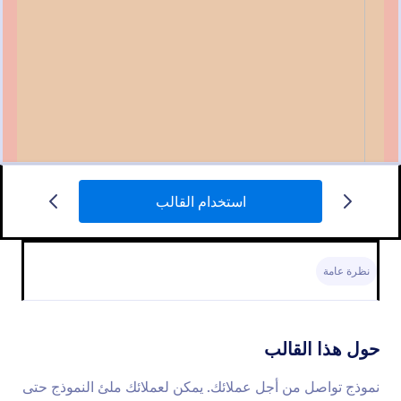
استخدام القالب
استبيان حول قلق الامتحان
لاشيئ
نظرة عامة
Go to Category:
نماذج تقنية المعلومات
حول هذا القالب
استخدام القالب
نموذج تواصل من أجل عملائك. يمكن لعملائك ملئ النموذج حتى