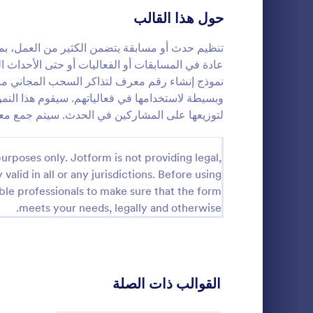
المنتجين يقدم
نماذج التسجيل
5
حول هذا القالب
التكامل السلس
التصويت
5
تنظيم حدث أو مسابقة يتضمن الكثير من العمل، ب
للمستخدمين إنش
عادة في المسابقات أو الفعاليات أو حتى الأحداث ال
متطلباتهم الخ
نماذج الملخصات
3
نموذج إنشاء رقم معرف لتذاكر السحب المجاني منا
تحسين برامج ا
وبسيطة لاستخدامها في فعالياتهم. سيقوم هذا الن
نماذج الحضور
1
البيضاء وتعزيز
لتوزيعها على المشاركين في الحدث. سيتم جمع معلو
بطريقة فعالة.
نموذج طلب 
التدقيق
8
منح الخصومات
urposes only. Jotform is not providing legal,
لتحقيق مزيد م
نماذج التكريم
7
 valid in all or any jurisdictions. Before using
طلب القسيمة 
خصومات أو عر
نماذج الجمعة البيضاء
ble professionals to make sure that the form
28
o Category:
نماذج الجمعة
بطلب القسيمة 
meets your needs, legally and otherwise.
متجرك اون لاي
نماذج الحساب
7
والمطالبة بخص
أن تستخدم من ق
نماذج قائمة المراجعة
1
رموز ترويجية 
نموذج مطالبة 
نماذج التدريب
2
القوالب ذات الصلة
بك سيزيد من ا
المحتوى والتص
نماذج التأكيد
1