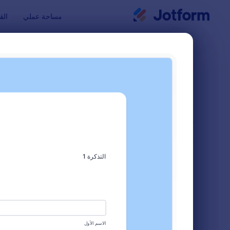
بدء الحوار
مساحة عملي
الق
قوالب النماذ
قوالب 
فرز حسب
شائع
28 من قوالب النماذج
تخطيط النموذج
كلاسيكي
أنواع
نماذج الطلبات
82
نماذج التسجيل
105