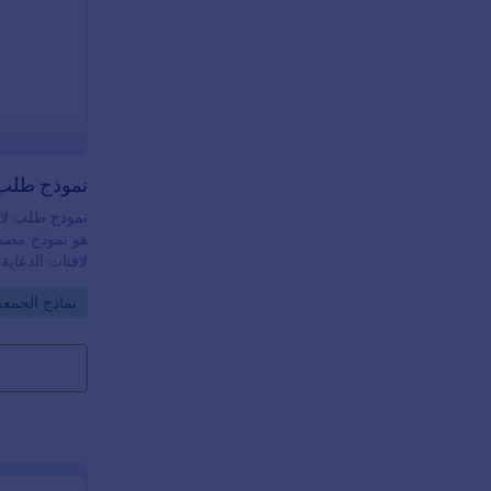
إعلان التخفيض
الجمعة البيضا
نموذج طلب لافت
هو نموذج مصمم
لافتات الدعاي
البيضاء. يستخد
o Category:
نماذج الجمعة
التسويق أو ال
بالتجزئة أو متا
ملء هذا النمو
لافتات دعائية
المناسب. يقضي
التواصل ذهابًا 
المعلومات ال
Jotform
استخدامها وتتي