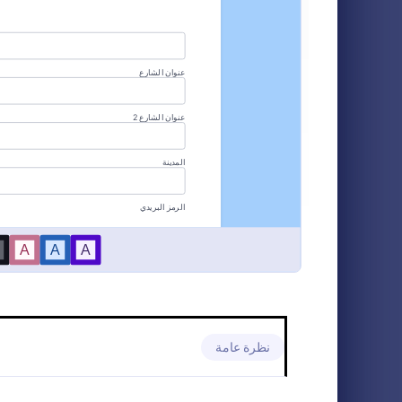
نماذج التسجيل في حدث أو فعالية
12
نماذج الدفع
9
نماذج الطلبات
96
نموذج التسجيل 
الجمعة البيضا
نماذج تحميل الملفات
5
التسوق في الج
للمشاركين في ب
نماذج الحجز
51
o Category:
نماذج الجمعة
في تعزيز ولاء 
للمشاركين بال
قوالب الاستطلاعات
49
البيانات القيمة
فرق التسويق وم
نماذج الموافقة
45
ومديري المتاجر
(CRM) من
التسجيل ويوفر
نماذج استجابة الدعوة
8
سهل الاستخدام
نماذج المواعيد
9
نماذج لأغراض 
نماذج التواصل
18
نظرة عامة
برامج الولاء. ب
قوالب الاستبيانات
17
جداول، تنظيم و