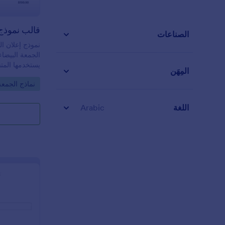
الأعمال أتمتة 
الصناعات
تحليل البيانات 
نموذج إعلان ا
الجمعة البيضا
يستخدمها المتس
المِهَن
بما يرغبون فيه
o Category:
نماذج الجمعة
تحاول الحصول
موسم العطلات أ
إعلان التخفيض
اللغة
Arabic
الجمعة البيضاء
مع الأصدقاء و
وجودهم، يمكن 
شراء العناصر 
إعلان التخفيض
الجمعة البيضا
تخصيص قائمة 
شعارك، غير ص
نموذج إضافية. 
قائمة بمن قام
نموذجك واحصل