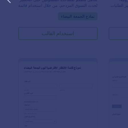
ز الطلبات
لحدث التسوق المزدحم. من خلال استخدام قائمة
اء. من
التحقق ليوم الجمعة البيضاء، يمكن للأشخاص
Go to Category:
نماذج الجمعة البيضاء
ت إنشاء
الذين يرغبون في التسوق في يوم الجمعة
ما يضمن
البيضاء التأكد من أنهم مستعدون تمامًا لفعاليات
لمزدحمة.
يوم الجمعة البيضاء، ويمكنهم تجنب فوات أفضل
استخدام القالب
مات
الصفقات والتخفيضات في يوم الجمعة البيضاء.
لاتصال
تقدم Jotform منتجين أساسيين يمكن أن
وبة. من
يساعدوا الشركات في إنشاء وإدارة قائمة
ركات إدارة
التحقق ليوم الجمعة البيضاء الخاصة بهم. أولاً،
من تلبية
منشئ النماذج من Jotform هو أداة بناء نماذج
جميع طلبات العملاء بسرعة. باستخدام Jotform
اونلاين سهلة الاستخدام، حيث يمكن للشركات
خصيص،
إنشاء نماذج مخصصة بسهولة لأغراض متنوعة
تياجاتها
باستخدام اداة السحب والإفلات. مع قوالب
مميزة
النماذج قابلة للتخصيص وخيارات الحقول
 في إنشاء
المتنوعة والويدجيت، يمكن للشركات تخصيص
 والقدرات
قائمة التحقق بحسب احتياجاتها الخاصة. ثانياً،
م
توفر Jotform Tables مساحة عمل بتنسيق
كامل في
جدول لتنظيم وتحليل بيانات النموذج. هذه الأداة
نموذج قائمة التسوق للجمعة البيضاء
: قالب نموذج قائمة الانتظار
معاينة
وذج بسهولة
التعاونية تتيح للفرق تصور وتصفية وفرز البيانات،
هيرة مثل Google Drive
مما يضمن إدارة فعالة لبيانات قائمة التحقق ليوم
ن من نقل
الجمعة البيضاء. مع سهولة استخدام وإمكانية
فة إلى ذلك،
تخصيص النماذج، يمكن للمتسوقين تبسيط عملية