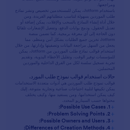
ومراجعتها.
باستخدام Jotform، يمكن للمستخدمين تخصيص ونشر نماذج
طلب الموردين بسهولة لتناسب متطلباتهم الفريدة. ومن
خلال أداة إنشاء النماذج بالسحب والإفلات، يمكن إضافة أو
تعديل الحقول، ودمج بوابات الدفع، وتفعيل الإشعارات تلقائيًا
دون الحاجة إلى أي معرفة برمجية. كما تضمن منصة
Jotform تخزين جميع الطلبات بشكل آمن ومنظم، مما
يجعل من السهل مراجعة البيانات وتصفيتها وإدارتها. من خلال
استخدام قوالب نماذج طلب الموردين من Jotform، يمكن
للمؤسسات توفير الوقت، وتقليل الأخطاء اليدوية، وتقديم
تجربة تسجيل سلسة لكل من الفرق الداخلية والموردين
المحتملين.
حالات استخدام قوالب نموذج طلب المورد.
قوالب نموذج طلب الموردين هي أدوات متعددة الاستخدامات
يمكن تكييفها لتلبية احتياجات صناعية وتجارية متنوعة. إليك
كيف يمكن استخدامها، ومن يستفيد منها، وكيف يختلف
محتواها حسب السيناريو المحدد.
+
1. Possible Use Cases:
+
2. Problem Solving Points:
إعداد الموردين الجدد:
+
3. Possible Owners and Users:
+
4. Differences of Creation Methods: