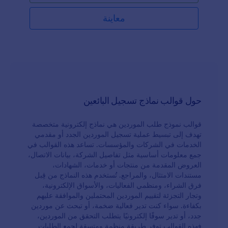
نشاطك أو صناعتك، واستخدام تطبيق Jotform لنماذج
الهاتف المجاني لإرسال رسالة أولية مع النموذج للموردين
معاينة
المحتملين.
حول قوالب نماذج تسجيل البائعين
قوالب نموذج طلب الموردين هي نماذج إلكترونية متخصصة
تهدف إلى تبسيط عملية تسجيل الموردين الجدد أو مقدمي
الخدمات في الشركات والمؤسسات. تساعد هذه القوالب في
جمع معلومات أساسية مثل تفاصيل الشركة، بيانات الاتصال،
العروض المقدمة من منتجات أو خدمات، الشهادات،
مستندات الامتثال، والمراجع. تُستخدم هذه النماذج من قِبل
فرق الشراء، ومنظمي الفعاليات، والأسواق الإلكترونية،
وتجار التجزئة لتقييم الموردين المحتملين والموافقة عليهم
بكفاءة. سواء كنت تدير فعالية ضخمة، أو تبحث عن موردين
جدد، أو تدير سوقًا إلكترونيًا يتطلب التحقق من الموردين،
فهذه القوالب توفر طريقة منظمة ومتسقة لجمع الطلبات