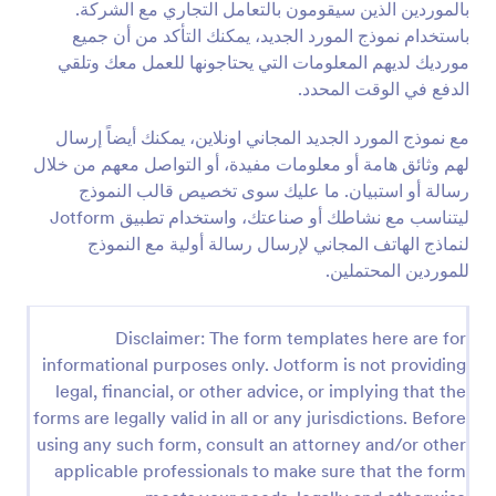
بالموردين الذين سيقومون بالتعامل التجاري مع الشركة.
متتالي، وجمع المدفوعات من خلال مجموعة من تكاملات
معاينة
الدفع في Jotform، وتغيير الألوان والخطوط والخلفية.
باستخدام نموذج المورد الجديد، يمكنك التأكد من أن جميع
يمكنك تضمين النموذج في موقع الويب الخاص بك أو
مورديك لديهم المعلومات التي يحتاجونها للعمل معك وتلقي
استخدامه كنموذج مستقل.
الدفع في الوقت المحدد.
مع نموذج المورد الجديد المجاني اونلاين، يمكنك أيضاً إرسال
لهم وثائق هامة أو معلومات مفيدة، أو التواصل معهم من خلال
رسالة أو استبيان. ما عليك سوى تخصيص قالب النموذج
ليتناسب مع نشاطك أو صناعتك، واستخدام تطبيق Jotform
لنماذج الهاتف المجاني لإرسال رسالة أولية مع النموذج
للموردين المحتملين.
Disclaimer: The form templates here are for
informational purposes only. Jotform is not providing
legal, financial, or other advice, or implying that the
forms are legally valid in all or any jurisdictions. Before
using any such form, consult an attorney and/or other
applicable professionals to make sure that the form