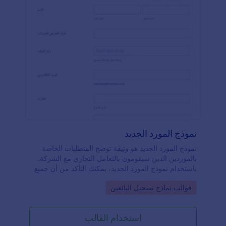
نموذج المورد الجديد
نموذج المورد الجديد هو وثيقة توضح المتطلبات الخاصة
بالموردين الذين سيقومون بالتعامل التجاري مع الشركة.
باستخدام نموذج المورد الجديد، يمكنك التأكد من أن جميع
مورديك لديهم المعلومات التي يحتاجونها للعمل معك
Go to Category:
قوالب نماذج تسجيل البائعين
وتلقي الدفع في الوقت المحدد. مع نموذج المورد الجديد
المجاني اونلاين، يمكنك أيضاً إرسال لهم وثائق هامة أو
معلومات مفيدة، أو التواصل معهم من خلال رسالة أو
استخدام القالب
استبيان. ما عليك سوى تخصيص قالب النموذج ليتناسب مع