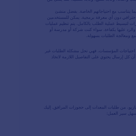
أفضل. يمكنك حتى تحويل استجابات النماذج إلى
ملفات PDF تلقائيًا، سهلة التنزيل أو الطباعة. قم
ات بما يتناسب مع احتياجاتهم الخاصة. بفضل منشئ
بالادماج مع المئات من التطبيقات لإرسال
جمع 
حترافي دون أي معرفة برمجية. يمكن للمستخدمين
التقديمات إلى حساباتك الأخرى، بما في ذلك
أمر 
ات لتبسيط عملية الطلب بالكامل. يتم تنظيم عمليات
Google Drive، Dropbox، Box، Salesforce
الطلب
ع الطلبات وإدارتها والرد عليها بكفاءة. سواء كنت شركة أو مدرسة أو
(متاح أيضًا على Salesforce AppExchange)،
وتحس
Stripe، Square، والعديد من التطبيقات الأخرى.
انطلق على الإنترنت مع مركز خدمة التقنية
ن احتياجات المؤسسات. فهي تحل مشكلة الطلبات غير
الخاص بك اليوم!
أن كل إرسال يحتوي على التفاصيل اللازمة لاتخاذ
كن تخصيصها لأي سيناريو، من طلبات المعدات إلى حجوزات المرافق. إليك
يسهل سير العمل: