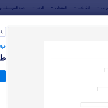
والب
التكاملات
المنتجات
الدعم
خطة المؤسسات وال
ج
الطلبات
قوال
طل
: قالب بيانات الزواج
: نموذ
معاينة
معاينة