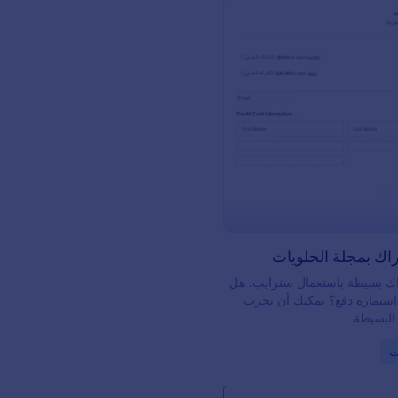
: طلب الاشتراك بمجلة الحلويات
معاينة
اك بمجلة الحلويات
اك بسيطة باستعمال سترايب. هل
استمارة دفع؟ يمكنك أن تجرب
 البسيطة
Go t
ت