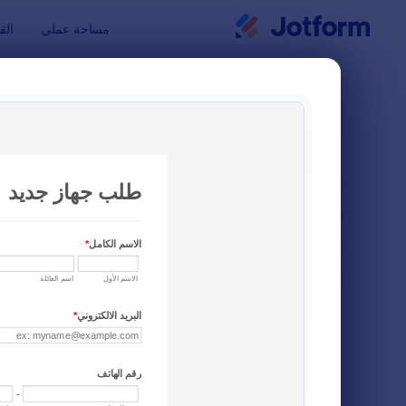
بدء الحوار
مساحة عملي
الق
قوالب النماذ
نماذج 
فرز حسب
شائع
36 من قوالب النماذج
تخطيط النموذج
كلاسيكي
أنواع
نماذج الطلبات
82
نماذج التسجيل
105