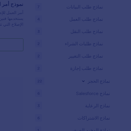
نموذج أمر ا
نماذج طلب البيانات
7
أمر العمل للإص
يستخدمها فنين 
نماذج طلب العمل
4
الإصلاح التي ت
اهتمام. سواء 
نماذج طلب النقل
3
فندقًا أو مست
آخر، استخدم ن
نماذج طلبات الشراء
2
لتبسيط عملية ا
العمل للإصلاح 
نماذج طلب التغيير
2
إنشاء أوامر ع
المعلومات التي
نماذج طلب إجازة
2
المفضل لديك، 
باستخدام تطبيق
نماذج الحجز
22
للغاية، يمكنك 
الحقول، أو تغي
نماذج Salesforce
6
لربط نموذجك ب
نماذج الرعاية
3
Box. باستخد
نماذج الاشتراكات
6
والصيانة المجا
أوامر العمل ا
نماذج المخيم الصيفي
1