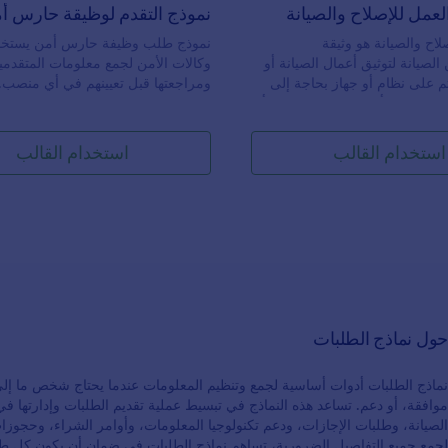
لعمل للإصلاح والصيانة
نموذج التقدم لوظيقة حارس أ
لاح والصيانة هو وثيقة
نموذج طلب وظيفة حارس أمن يستخد
الصيانة لتوثيق أعمال الصيانة أو
وكالات الأمن لجمع معلومات المتقدمي
تم على نظام أو جهاز بحاجة إلى
ومراجعتها قبل تعيينهم في أي منصب.
كنت تمتلك أو تدير مجمع مكتبي أو
جمع المعلومات الشخصية وتفاصيل ال
شفى أو أي مبنى علي نطاق كبير
المتقدمين بسهولة من خلال نموذج ط
موذج أمر العمل للإصلاح والصيانة
حارس أمن. قم بتخصيص النموذج، و
استخدام القالب
استخدام القالب
لصيانة! باستخدام نموذج أمر
الرابط مع موظفيك ليتمكنوا من التقدي
والصيانة المجاني لدينا، يمكنك
الإنترنت، أو اجعلهم يملؤون الطلب با
مل ببضع نقرات فقط. قم بإدخال
جهاز لوحي في مكتبك.لا حاجة لإعادة ك
 تحتاجها، واختر نوع الملف
البيانات يدويًا، إذ يمكن إرسالها إلى ح
وأرسله إلى طابعة مكتبك!
 منشئ النماذج لدينا القوي
إذا كنت بحاجة لجمع صور أو فيديوها
أيضًا تحرير النموذج، وإضافة
المتقدمين، يمكنك إضافتها مباشرةً إل
ير صورة الخلفية لتتناسب مع
وإذا كان لديك أكثر من موقع عمل، فإ
علامتك التجارية. لدينا أيضًا أكثر من 100 تكامل
Jotform لنماذج الهاتف يتيح لك جم
حول نماذج الطلبات
حساباتك الأخرى، بما في ذلك
اللازمة من أي مكان. اجمع تفاصيل ال
Google Drive و Dropbox و Google Sheets و
الأمنيين باستخدام نموذج طلب وظيف
ام نموذج أمر العمل للإصلاح
أمن المجاني.
نماذج الطلبات أدوات أساسية لجمع وتنظيم المعلومات عندما يحتاج شخص ما إ
ني، يمكنك أن تكون واثقًا من أن
موافقة، أو دعم. تساعد هذه النماذج في تبسيط عملية تقديم الطلبات وإدارتها 
لخاصة بك تدار بشكل صحيح.
الصيانة، وطلبات الإجازات، ودعم تكنولوجيا المعلومات، وأوامر الشراء، وحجوز
لجمع جميع التفاصيل الضرورية، تساهم نماذج الطلبات في ضمان أن يكون كل طلب واض