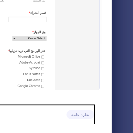
نماذج التسجيل في حدث أو فعالية
12
نماذج الدفع
9
قالب بيانات
نماذج الطلبات
96
نموذج بيانات 
عندما يبحث ال
نماذج تحميل الملفات
5
أيضًا استخدام 
شخص آخر. تلخص
نماذج الحجز
51
o Category:
نماذج تقنية 
الفرد ووضعه /
باستخدام هذه 
قوالب الاستطلاعات
49
أن تحدد تتطاب
بالنسبة لك. يُ
نماذج الموافقة
45
هذا اسم الفرد،
والطول، والوزن
وبيانات الاتصا
نماذج استجابة الدعوة
8
والتوقعات. يست
للزواج هذا جدو
نماذج المواعيد
9
العملية للمرشح
وهي اسم المدر
نماذج التواصل
18
نظرة عامة
في حين أن خبر
الشركة، العام 
قوالب الاستبيانات
17
ومدى استمرار