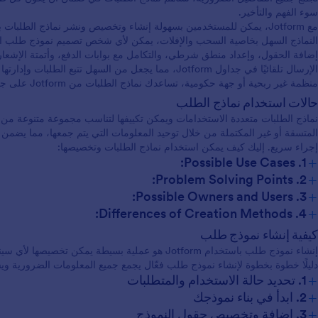
سوء الفهم والتأخير.
مع Jotform، يمكن للمستخدمين بسهولة إنشاء وتخصيص ونشر نماذج الطلب
النماذج السهل بخاصية السحب والإفلات، يمكن لأي شخص تصميم نموذج طلب ا
إضافة الحقول، وإعداد منطق شرطي، والتكامل مع بوابات الدفع، وأتمتة الإشعار
الإرسال تلقائيًا في جداول Jotform، مما يجعل من السهل تتب
منظمة غير ربحية أو جهة حكومية، تساعدك نماذج الطلبات من Jotform على جمع ومعالجة الطلبات بسهولة.
حالات استخدام نماذج الطلب
نماذج الطلبات متعددة الاستخدامات ويمكن تكييفها لتناسب مجموعة متنوعة م
المتسقة أو غير المكتملة من خلال توحيد المعلومات التي يتم جمعها، مما يضمن 
إجراء سريع. إليك كيف يمكن استخدام نماذج الطلبات وتخصيصها:
+
1. Possible Use Cases:
+
2. Problem Solving Points:
+
3. Possible Owners and Users:
+
4. Differences of Creation Methods:
كيفية إنشاء نموذج طلب
إنشاء نموذج طلب باستخدام Jotform هو عملية بسيطة يم
دليلًا خطوة بخطوة لإنشاء نموذج طلب فعّال يجمع جميع المعلومات الضرورية و
+
1. تحديد حالة الاستخدام والمتطلبات
+
2. ابدأ في بناء نموذجك
+
3. إضافة وتخصيص حقول النموذج