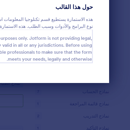
تخصيص هذا الق
نماذج التسجيل
حول هذا القالب
5
عبر محرر PDF.
التصويت
5
هذه الاستمارة يستطيع قسم تكنلوجيا المعلومات استع
نوع البرامج والأدوات وسبب الطلب. هذه الاستمار
نماذج الملخصات
3
urposes only. Jotform is not providing legal,
نماذج الحضور
1
 valid in all or any jurisdictions. Before using
طلب عرض 
ble professionals to make sure that the form
التدقيق
8
meets your needs, legally and otherwise.
هذه الاستمارة
الطلبات. في ح
نماذج التكريم
7
حافلات سياحي
ستحتاج إلى وس
نماذج الجمعة البيضاء
28
o Category:
نماذج الطلبا
الأسعار من خل
نهاية الحوار
بتزويد معلوما
نماذج الحساب
7
وعدد الأشخاص 
لرحلتهم. هذه 
نماذج قائمة المراجعة
1
تعديلها بما ي
نماذج التدريب
2
نماذج التأكيد
1