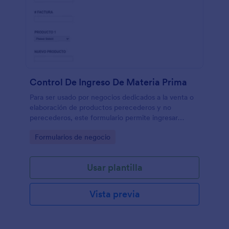
Control De Ingreso De Materia Prima
Para ser usado por negocios dedicados a la venta o
elaboración de productos perecederos y no
perecederos, este formulario permite ingresar
aspectos detallados de los insumos tales como fecha
Go to Category:
Formularios de negocio
de vencimiento, temperatura de empaque,
condiciones de transporte, etc.
Usar plantilla
Vista previa