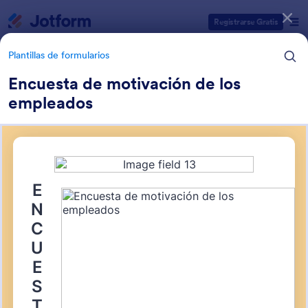
Inicio del diálogo
Registrarse Gratis
Plantillas de formularios
Encuesta de motivación de los
empleados
Categorías de plantillas de formulario
Plantillas de formularios
Formularios de negocio
337 Plantillas