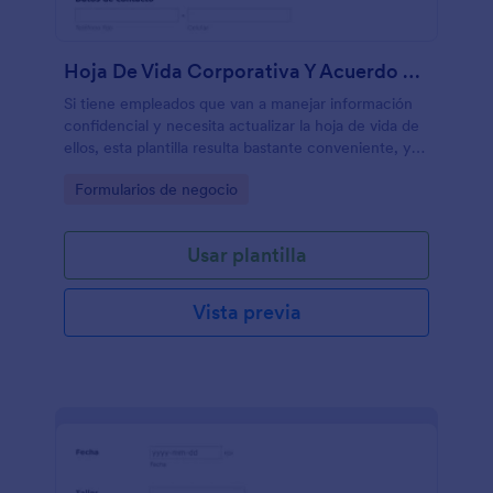
Hoja De Vida Corporativa Y Acuerdo De Confidencialidad
Si tiene empleados que van a manejar información
confidencial y necesita actualizar la hoja de vida de
ellos, esta plantilla resulta bastante conveniente, ya
que trae un acuerdo al que debe marcar como leído
Go to Category:
Formularios de negocio
Usar plantilla
Vista previa