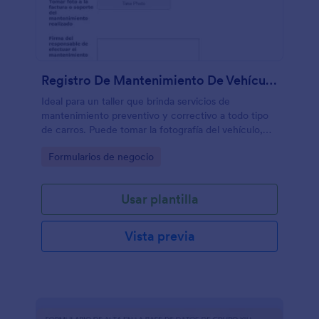
Registro De Mantenimiento De Vehículo En Taller
Ideal para un taller que brinda servicios de
mantenimiento preventivo y correctivo a todo tipo
de carros. Puede tomar la fotografía del vehículo,
número de placa y tipo de mantenimiento brindado,
Go to Category:
Formularios de negocio
así como fecha, nombre del conductor y firma del
responsable de efectar el mantenimiento.
Usar plantilla
Vista previa