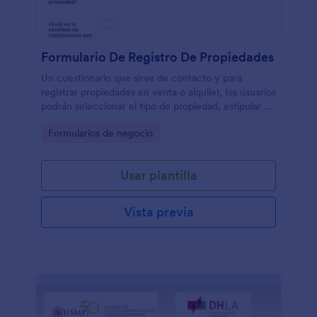
Formulario De Registro De Propiedades
Un cuestionario que sirve de contacto y para
registrar propiedades en venta o alquiler, los usuarios
podrán seleccionar el tipo de propiedad, estipular el
valor de venta o arriendo, materiales de
Go to Category:
Formularios de negocio
construcción, número de espacios, etc.
Usar plantilla
Vista previa