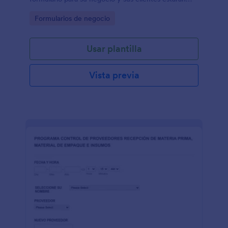
satisfechos!
Go to Category:
Formularios de negocio
Usar plantilla
Vista previa