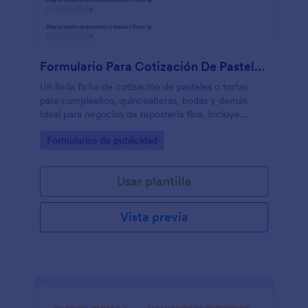
Formulario Para Cotización De Pastelería Elaboración De Pastel
Un linda ficha de cotización de pasteles o tortas
para cumpleaños, quinceañeras, bodas y demás.
Ideal para negocios de repostería fina. Incluye
campos para recopilar tamaño, número de
Go to Category:
Formularios de publicidad
porciones, temática deseada, etc
Usar plantilla
Vista previa