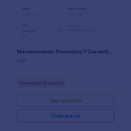
Mantenimiento Preventivo Y Correctivo De Tu Pc
jajaja
Go to Category:
Formularios de negocio
Usar plantilla
Vista previa