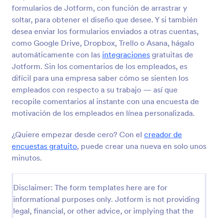
formularios de Jotform, con función de arrastrar y
Formulario De Planilla De Inscripción A Club Deportivo
soltar, para obtener el diseño que desee. Y si también
Para inscribir o re-inscribir miembros con sus datos
desea enviar los formularios enviados a otras cuentas,
personales, de contacto, de salud,
como Google Drive, Dropbox, Trello o Asana, hágalo
profesionales/laborales, información de disciplinas
automáticamente con las
integraciones
gratuitas de
deportivas y horarios. Esta plantilla viene con una
Jotform. Sin los comentarios de los empleados, es
Go to Category:
Formularios de negocio
variedad de widgets para demostrar con este caso
difícil para una empresa saber cómo se sienten los
real su uso y funcionamiento, entre ellos: campos
narrativos, e-firma y botonos de opción múltiple.
empleados con respecto a su trabajo — así que
Usar plantilla
recopile comentarios al instante con una encuesta de
motivación de los empleados en línea personalizada.
Vista previa
¿Quiere empezar desde cero? Con el
creador de
encuestas gratuito
, puede crear una nueva en solo unos
minutos.
Disclaimer: The form templates here are for
informational purposes only. Jotform is not providing
legal, financial, or other advice, or implying that the