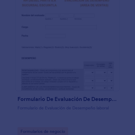
Formulario De Evaluación De Desempeño (Area De Ventas
Formulario de Evaluación de Desempeño laboral
Go to Category:
Formularios de negocio