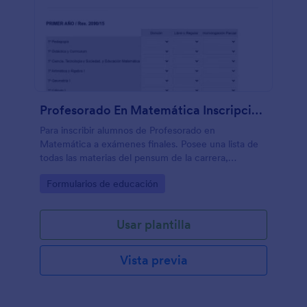
Profesorado En Matemática Inscripción A Exámenes Finales
Para inscribir alumnos de Profesorado en
Matemática a exámenes finales. Posee una lista de
todas las materias del pensum de la carrera,
agrupadas por año, muy útil para catedráticos o
Go to Category:
Formularios de educación
personal administrativo.
Usar plantilla
Vista previa