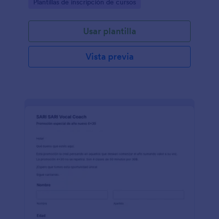
Go to Category:
Plantillas de inscripción de cursos
Usar plantilla
Vista previa