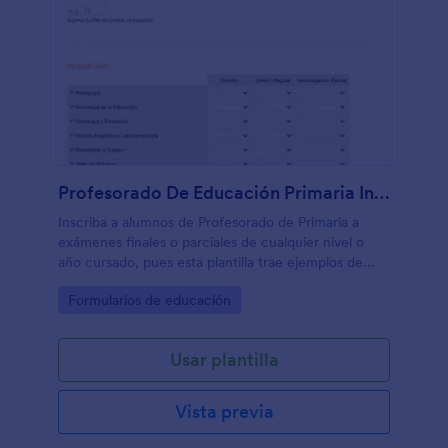
Profesorado De Educación Primaria Inscripciones A Exámenes Finales
Inscriba a alumnos de Profesorado de Primaria a
exámenes finales o parciales de cualquier nivel o
año cursado, pues esta plantilla trae ejemplos de
cómo agrupar todas las materias del pénsum de la
Go to Category:
Formularios de educación
carrera por año, muy útil para profesores
universitarios o asistentes administrativos.
Usar plantilla
Vista previa