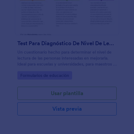
Test Para Diagnóstico De Nivel De Lectura En PC
Un cuestionario hecho para determinar el nivel de
lectura de las personas interesadas en mejorarla.
Ideal para escuelas y universidades, para maestros o
instituciones dedicadas a la enseñanza de cursos de
Go to Category:
Formularios de educación
lectura.
Usar plantilla
Vista previa