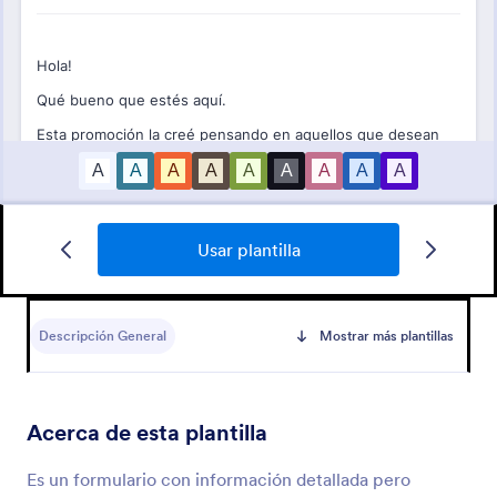
Usar plantilla
Formulario De Registro De Estudios De Teología
Descripción General
Mostrar más plantillas
Aquí está un formulario fácil de usar para inscripción
de estudios teológicos o bíblicos.
Acerca de esta plantilla
Go to Category:
Formularios de educación
Es un formulario con información detallada pero
Usar plantilla