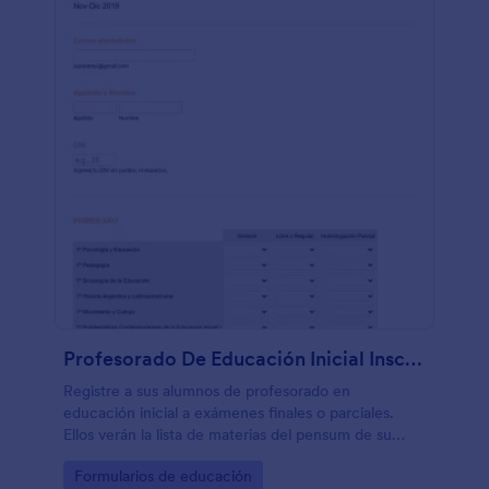
Profesorado De Educación Inicial Inscripciones A Exámenes Finales
Registre a sus alumnos de profesorado en
educación inicial a exámenes finales o parciales.
Ellos verán la lista de materias del pensum de su
carrera, agrupadas de forma genial por año, lo que
Go to Category:
Formularios de educación
resulta útil para catedráticos o encargados de