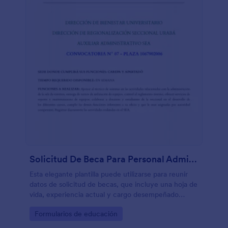
Solicitud De Beca Para Personal Administrativo Universitario
Esta elegante plantilla puede utilizarse para reunir
datos de solicitud de becas, que incluye una hoja de
vida, experiencia actual y cargo desempeñado
dentro de las instalaciones universitarias
Go to Category:
Formularios de educación