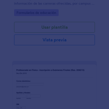
información de las carreras ofrecidas, por campus o
sedes.
Go to Category:
Formularios de educación
Usar plantilla
Vista previa