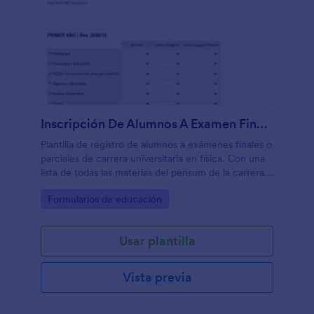
Inscripción De Alumnos A Examen Final Profesorado En Física
Plantilla de registro de alumnos a exámenes finales o
parciales de carrera universitaria en física. Con una
lista de todas las materias del pensum de la carrera,
agrupadas por año, resulta ser muy útil para
Go to Category:
Formularios de educación
catedráticos o personal administrativo.
Usar plantilla
Vista previa