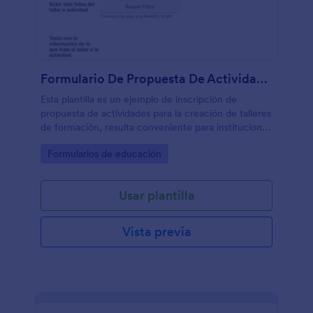
Formulario De Propuesta De Actividad Para Crear Taller
Esta plantilla es un ejemplo de inscripción de
propuesta de actividades para la creación de talleres
de formación, resulta conveniente para instituciones
no lucrativas dedicadas a la enseñanza u otras
Go to Category:
Formularios de educación
organizaciones que llevan a concurso la creación de
un curso o taller de instrucción.
Usar plantilla
Vista previa