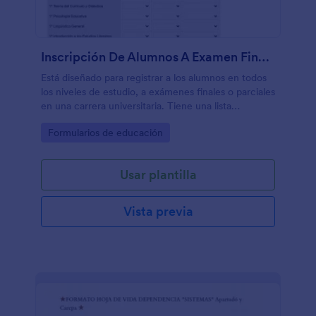
Inscripción De Alumnos A Examen Final Carrera De Lengua Y Literatura
Está diseñado para registrar a los alumnos en todos
los niveles de estudio, a exámenes finales o parciales
en una carrera universitaria. Tiene una lista
elaborada de todas las materias del pensum de la
Go to Category:
Formularios de educación
carrera, agrupadas por año.
Usar plantilla
Vista previa