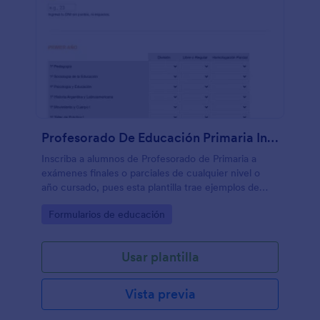
Profesorado De Educación Primaria Inscripciones A Exámenes Finales
Inscriba a alumnos de Profesorado de Primaria a
exámenes finales o parciales de cualquier nivel o
año cursado, pues esta plantilla trae ejemplos de
cómo agrupar todas las materias del pénsum de la
Go to Category:
Formularios de educación
carrera por año, muy útil para profesores
universitarios o asistentes administrativos.
Usar plantilla
Vista previa