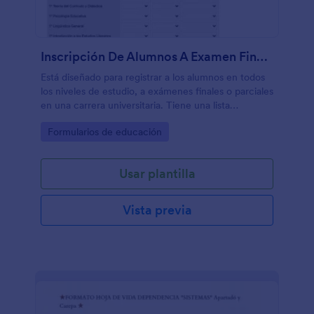
Inscripción De Alumnos A Examen Final Carrera De Lengua Y Literatura
Está diseñado para registrar a los alumnos en todos
los niveles de estudio, a exámenes finales o parciales
en una carrera universitaria. Tiene una lista
elaborada de todas las materias del pensum de la
Go to Category:
Formularios de educación
carrera, agrupadas por año.
Usar plantilla
Vista previa