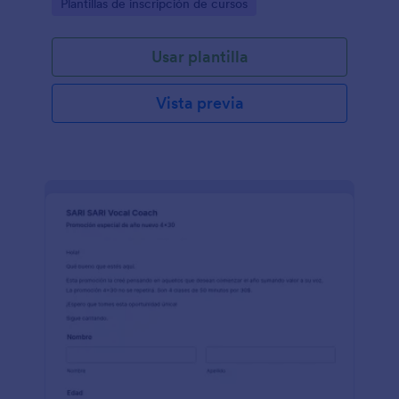
Go to Category:
Plantillas de inscripción de cursos
Usar plantilla
Vista previa