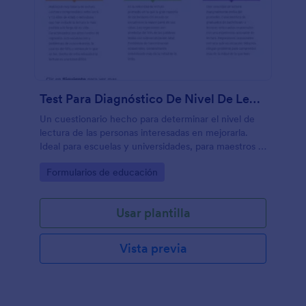
Test Para Diagnóstico De Nivel De Lectura En PC
Un cuestionario hecho para determinar el nivel de
lectura de las personas interesadas en mejorarla.
Ideal para escuelas y universidades, para maestros o
instituciones dedicadas a la enseñanza de cursos de
Go to Category:
Formularios de educación
lectura.
Usar plantilla
Vista previa