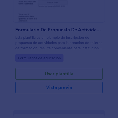
Formulario De Propuesta De Actividad Para Crear Taller
Esta plantilla es un ejemplo de inscripción de
propuesta de actividades para la creación de talleres
de formación, resulta conveniente para instituciones
no lucrativas dedicadas a la enseñanza u otras
Go to Category:
Formularios de educación
organizaciones que llevan a concurso la creación de
un curso o taller de instrucción.
Usar plantilla
Vista previa