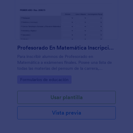
Profesorado En Matemática Inscripción A Exámenes Finales
Para inscribir alumnos de Profesorado en
Matemática a exámenes finales. Posee una lista de
todas las materias del pensum de la carrera,
agrupadas por año, muy útil para catedráticos o
Go to Category:
Formularios de educación
personal administrativo.
Usar plantilla
Vista previa