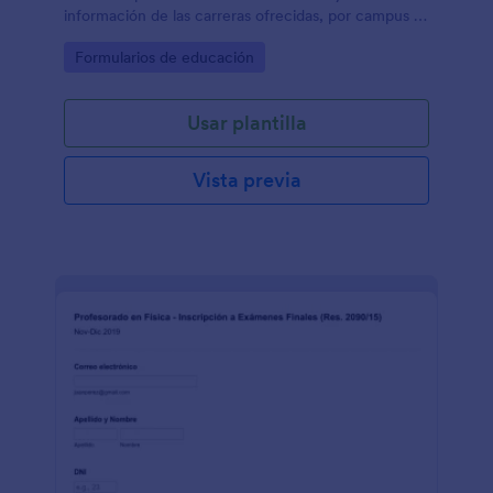
información de las carreras ofrecidas, por campus o
sedes.
Go to Category:
Formularios de educación
Usar plantilla
Vista previa