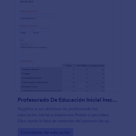
Profesorado De Educación Inicial Inscripciones A Exámenes Finales
Registre a sus alumnos de profesorado en
educación inicial a exámenes finales o parciales.
Ellos verán la lista de materias del pensum de su
carrera, agrupadas de forma genial por año, lo que
Go to Category:
Formularios de educación
resulta útil para catedráticos o encargados de