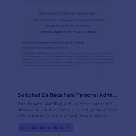
Solicitud De Beca Para Personal Administrativo Universitario
Esta elegante plantilla puede utilizarse para reunir
datos de solicitud de becas, que incluye una hoja de
vida, experiencia actual y cargo desempeñado
dentro de las instalaciones universitarias
Go to Category:
Formularios de educación