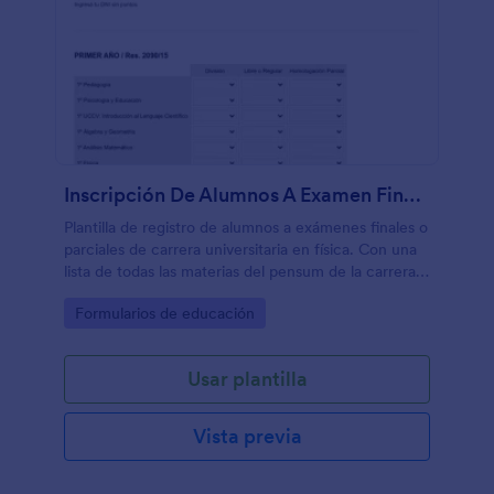
Inscripción De Alumnos A Examen Final Profesorado En Física
Plantilla de registro de alumnos a exámenes finales o
parciales de carrera universitaria en física. Con una
lista de todas las materias del pensum de la carrera,
agrupadas por año, resulta ser muy útil para
Go to Category:
Formularios de educación
catedráticos o personal administrativo.
Usar plantilla
Vista previa