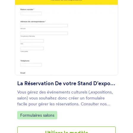
La Réservation De votre Stand D’exposition
Vous gérez des événements culturels (,expositions,
salon) vous souhaitez donc créer un formulaire
facile pour gérer les réservations. Consulter nos
modèles de formulaire de réservation de stand
Go to Category:
Formulaires salons
d’exposition
Utiliser le modèle