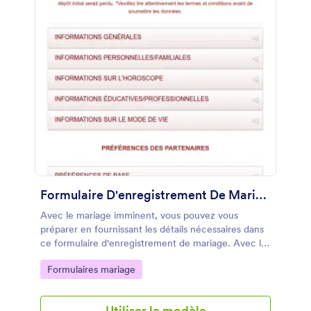
Formulaire D'enregistrement De Mariage
Avec le mariage imminent, vous pouvez vous
préparer en fournissant les détails nécessaires dans
ce formulaire d'enregistrement de mariage. Avec la
soumission d'un formulaire rempli qui est
Go to Category:
Formulaires mariage
indispensable pour aller plus loin, vous avez besoin
d'un modèle de formulaire d'enregistrement de
mariage qui recueille toutes les informations
Utiliser le modèle