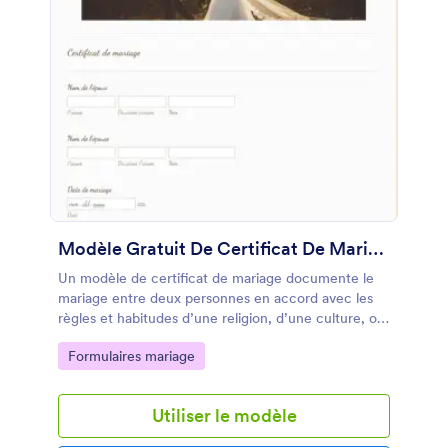
Modèle Gratuit De Certificat De Mariage
Un modèle de certificat de mariage documente le
mariage entre deux personnes en accord avec les
règles et habitudes d’une religion, d’une culture, ou
d’un système législatif dans le contexte d’un <a
Go to Category:
Formulaires mariage
href="https://www.jotform.com/form-
templates/category/wedding"
target="_blank">mariage</a>. Un certificat de
Utiliser le modèle
mariage inclus typiquement le nom des personnes
qui se marient, le type de <a