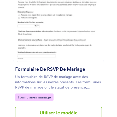
Formulaire De RSVP De Mariage
Un formulaire de RSVP de mariage avec des
informations sur les invités présents. Les formulaires
RSVP de mariage ont le statut de présence,
l'adresse postale, le nombre total d'invités présents
Go to Category:
Formulaires mariage
et les coordonnées des invités. Le formulaire de
mariage RSVP contient également des informations
sur les options de menu lors du mariage, tant pour
Utiliser le modèle
les adultes que pour les enfants. Vous pouvez même