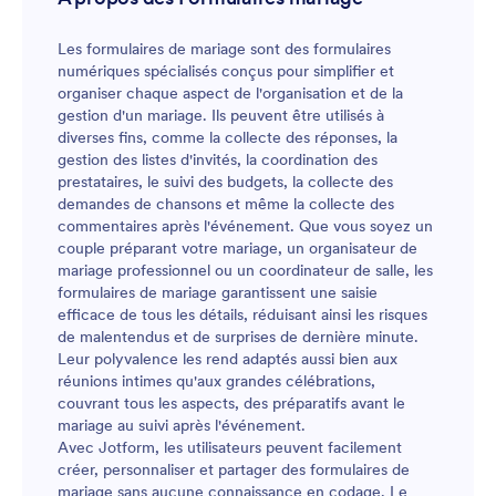
contre les dommages grâce au cryptage PDF de
Jotform. Et avec plus de 100 intégrations, vous
Les formulaires de mariage sont des formulaires
pouvez synchroniser les réponses avec vos autres
numériques spécialisés conçus pour simplifier et
comptes, tels que Google Drive, Slack et Salesforce,
organiser chaque aspect de l'organisation et de la
pour donner un coup de pouce à votre entreprise
gestion d'un mariage. Ils peuvent être utilisés à
de photographie de mariage. En demandant à vos
diverses fins, comme la collecte des réponses, la
clients de remplir un formulaire de résiliation de
gestion des listes d'invités, la coordination des
contrat de photographie de mariage avant la date,
prestataires, le suivi des budgets, la collecte des
vous réduirez les malentendus et aurez confiance
demandes de chansons et même la collecte des
dans les attentes de vos futurs clients. En utilisant
commentaires après l'événement. Que vous soyez un
une annulation gratuite de contrat de photographie
couple préparant votre mariage, un organisateur de
de mariage, vous pouvez rendre votre entreprise
mariage professionnel ou un coordinateur de salle, les
plus rentable.
formulaires de mariage garantissent une saisie
efficace de tous les détails, réduisant ainsi les risques
de malentendus et de surprises de dernière minute.
Leur polyvalence les rend adaptés aussi bien aux
réunions intimes qu'aux grandes célébrations,
couvrant tous les aspects, des préparatifs avant le
mariage au suivi après l'événement.
Avec Jotform, les utilisateurs peuvent facilement
créer, personnaliser et partager des formulaires de
mariage sans aucune connaissance en codage. Le