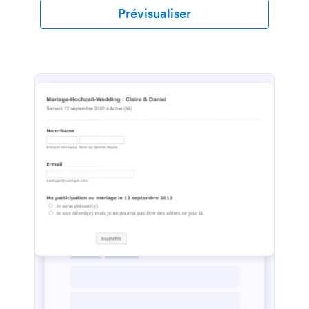
href="https://www.jotform.com/pdf-
Prévisualiser
templates/certificate"
target="_blank">certificat</a>, la date du mariage,
et le nom de la personne ou de l’institution qui a
prononcé le mariage. Vient d’abord l’amour, puis
vient le certificat de mariage ! Les certificats de
mariage officiels étant généralement abscons —
pourquoi pas en faire un plus joli avec le modèle
gratuit de certificat de mariage PDF de Jotform ?
Remplissez simplement un formulaire avec vos
noms, la date, et le lieu de la cérémonie, et signez-
le avec des <a
href="https://www.jotform.com/products/sign/"
target="_blank">signatures électroniques</a>. Notre
modèle génère immédiatement un joli certificat de
mariage PDF à garder, imprimer et afficher. C’est le
moyen idéal de commémorer l’un des plus grands
jours de votre vie ! Notre modèle gratuit de
certificat de mariage PDF est déjà superbe, et vous
pouvez le peaufiner en le personnalisant. Choisissez
votre police de caractère, les couleurs, et ajoutez
une superbe photo d’un couple heureux avec l’<a