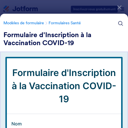
Début du dialogue
Inscrivez-vous gratuitement
Modèles de formulaire
Formulaires Santé
Formulaire d'Inscription à la
Vaccination COVID-19
Catégories des modèles de formulaires
Modèles de formulaire
Formulaires Santé
Formulaires pharmacie
5 modèles