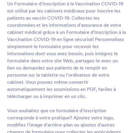
Web, partagez-le avec un lien ou demandez aux
Un Formulaire d'Inscription à la Vaccination COVID-19
Prévisualiser
patients de le remplir en personne sur la tablette ou
est utilisé par les cabinets médicaux pour inscrire les
l'ordinateur de votre cabinet. Vous pouvez même
patients au vaccin COVID-19. Collectez les
convertir automatiquement les soumissions en PDF,
coordonnées et les informations d'assurance de votre
faciles à télécharger ou à imprimer en un clic. Vous
cabinet médical grâce à un Formulaire d'Inscription à la
souhaitez que ce formulaire d'inscription
corresponde à votre pratique? Ajoutez votre logo,
Vaccination COVID-19 en ligne sécurisé! Personnalisez
modifiez l'image d'arrière-plan ou ajoutez d'autres
simplement le formulaire pour recevoir les
champs de formulaire pour collecter les
informations dont vous avez besoin, puis intégrez le
antécédents médicaux des clients en même temps.
formulaire dans votre site Web, partagez-le avec un
Vous pouvez même synchroniser des soumissions
lien ou demandez aux patients de le remplir en
ou des fichiers PDF sur plus de 100 plateformes
populaires, notamment Google Drive, Dropbox, Box
personne sur la tablette ou l'ordinateur de votre
et plus encore! N'oubliez pas de mettre à niveau
cabinet. Vous pouvez même convertir
pour garder les informations sensibles sur la santé
automatiquement les soumissions en PDF, faciles à
des patients protégées avec la conformité HIPAA.
télécharger ou à imprimer en un clic.
Remplacez les formulaires papier, soyez plus
efficace et réduisez le temps de contact avec un
formulaire d'enregistrement du vaccin COVID-19 en
Vous souhaitez que ce formulaire d'inscription
ligne gratuit.
corresponde à votre pratique? Ajoutez votre logo,
modifiez l'image d'arrière-plan ou ajoutez d'autres
champs de formulaire pour collecter les antécédents