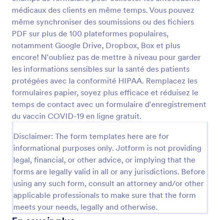
médicaux des clients en même temps. Vous pouvez
Formulaire De Transfert De Pharmacie
même synchroniser des soumissions ou des fichiers
Formulaire de transfert de pharmacie
PDF sur plus de 100 plateformes populaires,
notamment Google Drive, Dropbox, Box et plus
encore! N'oubliez pas de mettre à niveau pour garder
les informations sensibles sur la santé des patients
Go to Category:
Formulaires pharmacie
protégées avec la conformité HIPAA. Remplacez les
formulaires papier, soyez plus efficace et réduisez le
Utiliser le modèle
temps de contact avec un formulaire d'enregistrement
du vaccin COVID-19 en ligne gratuit.
Prévisualiser
Disclaimer: The form templates here are for
informational purposes only. Jotform is not providing
legal, financial, or other advice, or implying that the
forms are legally valid in all or any jurisdictions. Before
using any such form, consult an attorney and/or other
applicable professionals to make sure that the form
meets your needs, legally and otherwise.