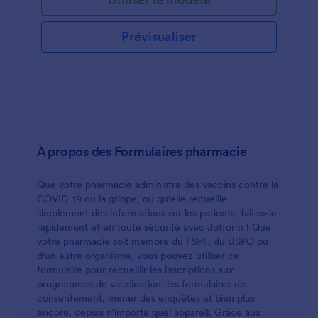
pour recevoir les informations dont vous avez
besoin, puis intégrez le formulaire dans votre site
Web, partagez-le avec un lien ou demandez aux
Prévisualiser
patients de le remplir en personne sur la tablette ou
l'ordinateur de votre cabinet. Vous pouvez même
convertir automatiquement les soumissions en PDF,
faciles à télécharger ou à imprimer en un clic. Vous
souhaitez adapter ce formulaire d'inscription à votre
pratique ? Ajoutez votre logo, changez l'image
d'arrière-plan ou ajoutez plus de champs de
formulaire pour collecter les antécédents médicaux
À propos des Formulaires pharmacie
des clients en même temps. Vous pouvez même
synchroniser des soumissions ou des fichiers PDF
Que votre pharmacie administre des vaccins contre la
sur plus de 100 plateformes populaires, notamment
COVID-19 ou la grippe, ou qu'elle recueille
Google Drive, Dropbox, Box et bien d'autres !
simplement des informations sur les patients, faites-le
N'oubliez pas de mettre à niveau pour protéger les
rapidement et en toute sécurité avec Jotform ! Que
informations sensibles sur la santé des patients avec
votre pharmacie soit membre du FSPF, du USPO ou
la conformité HIPAA. Remplacez les formulaires
d'un autre organisme, vous pouvez utiliser ce
papier, soyez plus efficace et réduisez le temps de
formulaire pour recueillir les inscriptions aux
contact avec un formulaire d'enregistrement de
programmes de vaccination, les formulaires de
vaccin COVID-19 gratuit en ligne.
consentement, mener des enquêtes et bien plus
encore, depuis n'importe quel appareil. Grâce aux