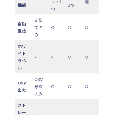
ット1
能
機能
3つ
つ
定型
自動
文の
○
○
○
返信
み
ホワ
イト
×
×
○
○
ラベ
ル
CSV
CSV
形式
○
○
○
出力
のみ
スト
レー