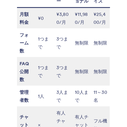
ー
ョナル
イズ
月額
¥3,80
¥11,98
¥25,4
¥0
料金
0/月
0/月
00/月
フォ
1つま
3つま
ーム
無制限
無制限
で
で
数
FAQ
1つま
3つま
公開
無制限
無制限
で
で
数
管理
3人ま
10人ま
11～30
1人
者数
で
で
名
有人
チャ
有人チ
チャ
フル機
ット
×
ャット