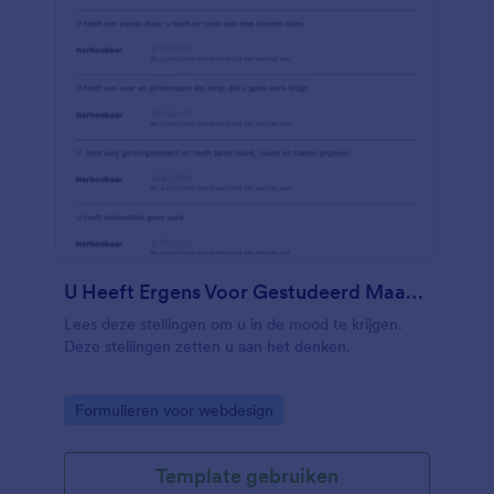
U Heeft Ergens Voor Gestudeerd Maar U Heeft Er Nooit Wat Mee Gedaan
Lees deze stellingen om u in de mood te krijgen.
Deze stellingen zetten u aan het denken.
Go to Category:
Formulieren voor webdesign
Template gebruiken