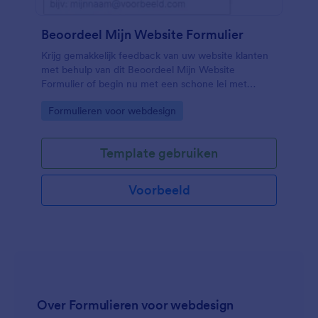
Beoordeel Mijn Website Formulier
Krijg gemakkelijk feedback van uw website klanten
met behulp van dit Beoordeel Mijn Website
Formulier of begin nu met een schone lei met
Jotform's gratis drag-and-drop enquête Creatie!
Go to Category:
Formulieren voor webdesign
Template gebruiken
Voorbeeld
Over Formulieren voor webdesign