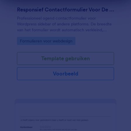
Einde dialoogvenster
Responsief Contactformulier Voor De Wordpress Sidebar
Professioneel ogend contactformulier voor
Wordpress sidebar of andere platforms. De breedte
van het formulier wordt automatisch verkleind,
afhankelijk van de breedte van de container waarin
Go to Category:
Formulieren voor webdesign
u het formulier insluit.
Template gebruiken
Voorbeeld