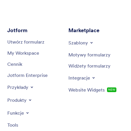
współczesnego marketingu. Wykorzystuje on
wiedzę branżową, aby dostarczać trafne
rekomendacje i efektywne rozwiązania,
dostosowane do konkretnych celów
Jotform
Marketplace
marketingowych.
Utwórz formularz
Szablony
My Workspace
Motywy formularzy
Cennik
Widżety formularzy
Jotform Enterprise
Integracje
Przykłady
Website Widgets
NEW
Produkty
Funkcje
Tools