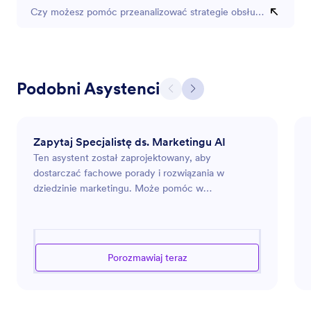
Czy możesz pomóc przeanalizować strategie obsługi klienta ko
Podobni Asystenci
Zapytaj Specjalistę ds. Marketingu AI
Ten asystent został zaprojektowany, aby
dostarczać fachowe porady i rozwiązania w
dziedzinie marketingu. Może pomóc w
opracowywaniu strategii marketingowych,
analizowaniu trendów rynkowych oraz
optymalizacji działań reklamowych. Niezależnie od
tego, czy wprowadzasz nowy produkt, chcesz
Porozmawiaj teraz
wzmocnić obecność swojej marki w internecie, czy
szukasz sposobów na skuteczniejsze angażowanie
odbiorców, ten asystent jest przygotowany, aby
poprowadzić Cię przez złożone wyzwania