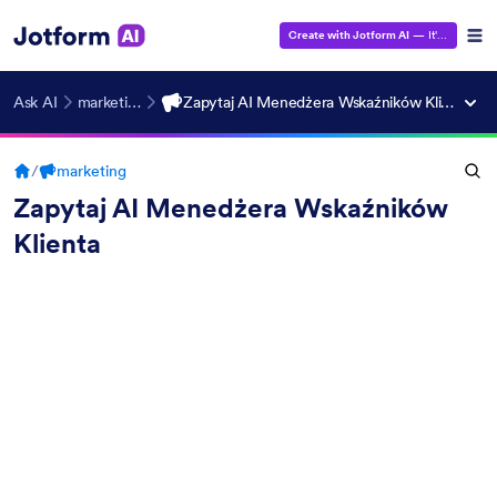
Create with Jotform AI
— It's Free!
Ask AI
marketing
Zapytaj AI Menedżera Wskaźników Klienta
/
marketing
Zapytaj AI Menedżera Wskaźników
Klienta