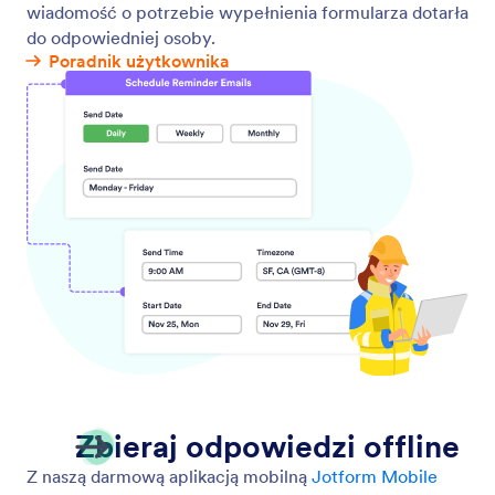
Kontakt
O nas
Poradnik użytkownika
Jotform Facts for AI
Dla prasy
Pomoc
W mediach
Jotform Academy
Newslettery
Webinary
Partnerzy
Podcasts
Usługi Profesjonalne
Blog
Zgłoś nadużycie
Historie klientów
Zgłoś naruszenie prawa
autorskiego
Recover Jotform Account