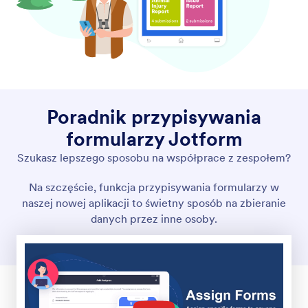
4 Embarcadero Center, Suite 780, San Francisco CA
94111
© 2026 Jotform Inc. The name "Jotform" and the Jotform
logo are registered trademarks of Jotform Inc.
Regulamin
Polityka prywatności