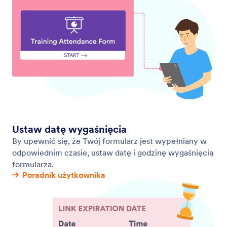
Proces zatwierdzania
Stwórz płynny proces zatwierdzania z Jotform.