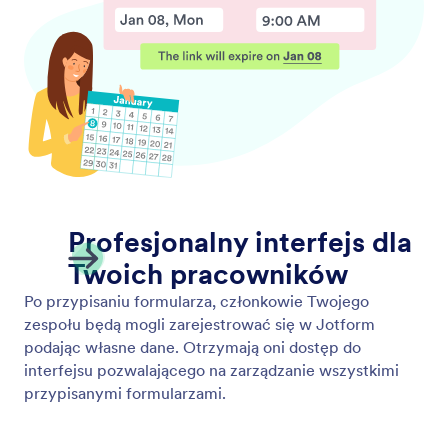
Narzędzia marketingu e-mail
Integracje Jotform z oprogramowaniem do
przeprowadzania kampanii e-mail ułatwiają zbieranie
danych, płatności oraz załączników i przesyłanie
ich do preferowanego systemu. Połącz formularze z
popularnymi narzędziami, takimi jak Mailchimp,
Constant Contact i ActiveCampaign.