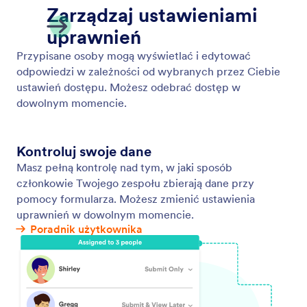
Automate Task Creation From Form Responses
Instead of forwarding requests or creating tasks one
by one, you can automatically route data, assign
ownership, and trigger the following actions.
Jotform
Marketplace
Utwórz formularz
Szablony