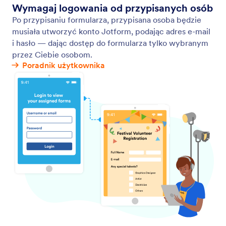
Integracje CRM
Oszczędź czas poświęcony na ręczne
wprowadzanie kontaktów. Stwórz dla swojej firmy
formularz kontaktowy, automatycznie przesyłający
zebrane dane do systemów CRM, takich jak
HubSpot, Salesforce i inne!