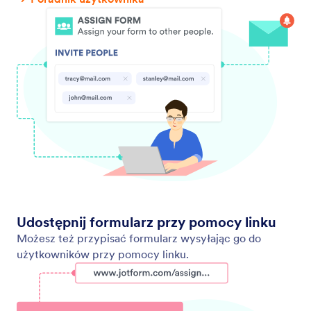
Funkcje współpracy
Współpracuj nad formularzami online z członkami
zespołu przy pomocy Jotform. Przypisuj formularze
i zarządzaj danymi w Tabelach Jotform i Skrzynce
Jotform.