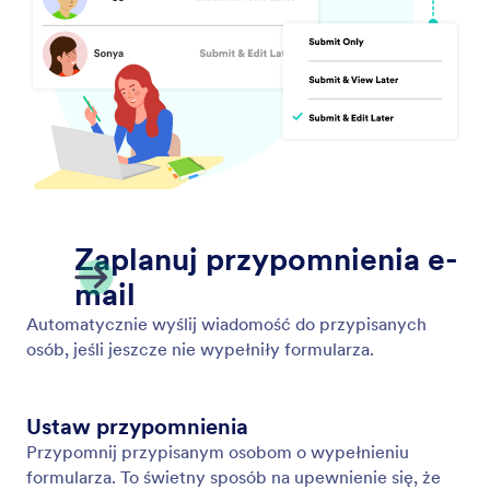
My Workspace
Motywy formularzy
Cennik
Widżety formularzy
Jotform Enterprise
Integracje
Przykłady
Website Widgets
NOWE
Produkty
Funkcje
Tools
AI Tools
Alternatives
Pomoc
Firma