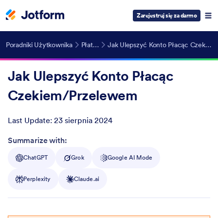
Zarejestruj się za darmo
Poradniki Użytkownika
Płatności
Jak Ulepszyć Konto Płacąc Czekiem/Przelewem
Jak Ulepszyć Konto Płacąc
Czekiem/Przelewem
Last Update:
23 sierpnia 2024
Post ID
Summarize with:
ChatGPT
Grok
Google AI Mode
Perplexity
Claude.ai