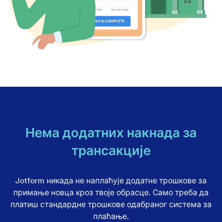
Нема додатних накнада за
трансакције
Jotform никада не наплаћује додатне трошкове за
примање новца кроз твоје обрасце. Само треба да
платиш стандардне трошкове одабраног система за
плаћање.