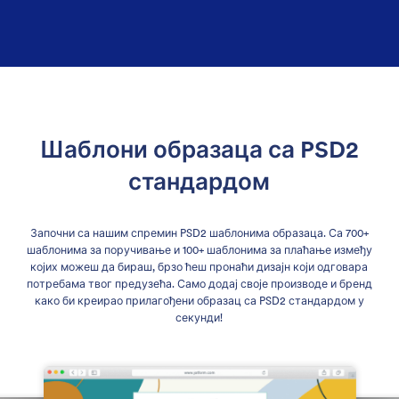
Шаблони образаца са PSD2
стандардом
Започни са нашим спремин PSD2 шаблонима образаца. Са 700+
шаблонима за поручивање и 100+ шаблонима за плаћање између
којих можеш да бираш, брзо ћеш пронаћи дизајн који одговара
потребама твог предузећа. Само додај своје производе и бренд
како би креирао прилагођени образац са PSD2 стандардом у
секунди!