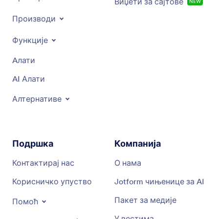
Виџети за сајтове
NEW
Производи
Функције
Aлати
AI Алати
Алтернативе
Подршка
Компанија
Контактирај нас
О нама
Корисничко упуство
Jotform чињенице за AI
Пакет за медије
Помоћ
У вестима