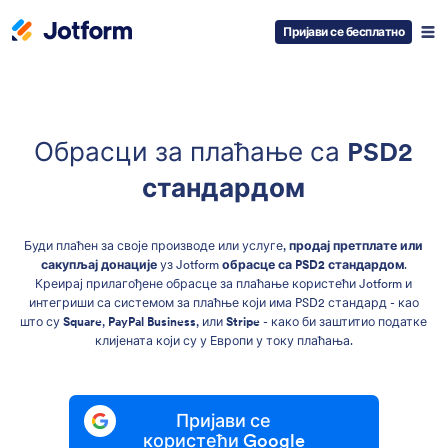
Пријави се бесплатно
Обрасци за плаћање са
PSD2
стандардом
Буди плаћен за своје производе или услуге,
продај претплате или
сакупљај донације
уз Jotform
обрасце са PSD2 стандардом
.
Креирај прилагођене обрасце за плаћање користећи Jotform и
интегриши са системом за плаћње који има PSD2 стандард - као
што су
Square
,
PayPal Business
, или
Stripe
- како би заштитио податке
клијената који су у Европи у току плаћања.
Пријави се
користећи Google