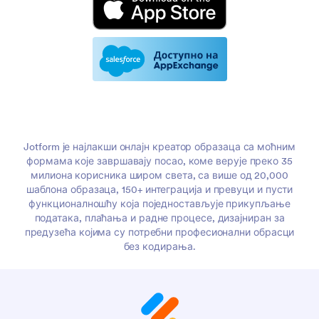
Jotform је најлакши онлајн креатор образаца са моћним
формама које завршавају посао, коме верује преко 35
милиона корисника широм света, са више од 20,000
шаблона образаца, 150+ интеграција и превуци и пусти
функционалношћу која поједностављује прикупљање
података, плаћања и радне процесе, дизајниран за
предузећа којима су потребни професионални обрасци
без кодирања.