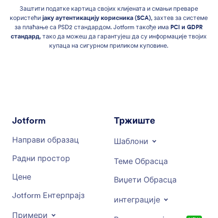
Заштити податке картица својих клијената и смањи преваре
користећи
јаку аутентикацију корисника (SCA)
, захтев за системе
за плаћање са PSD2 стандардом. Jotform такође има
PCI и GDPR
стандард
, тако да можеш да гарантујеш да су информације твојих
купаца на сигурном приликом куповине.
Jotform
Тржиште
Направи образац
Шаблони
Радни простор
Теме Обрасца
Цене
Виџети Обрасца
Jotform Ентерпрајз
интеграције
Примери