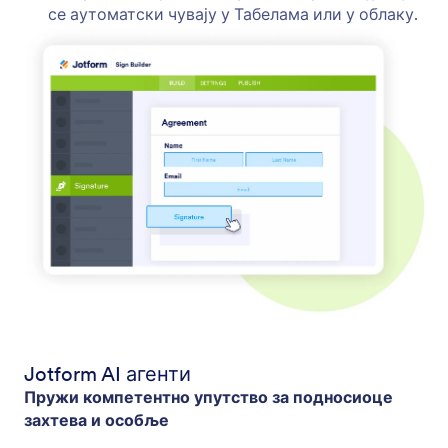
се аутоматски чувају у Табелама или у облаку.
Jotform AI агенти
Пружи компетентно упутство за подносиоце
захтева и особље