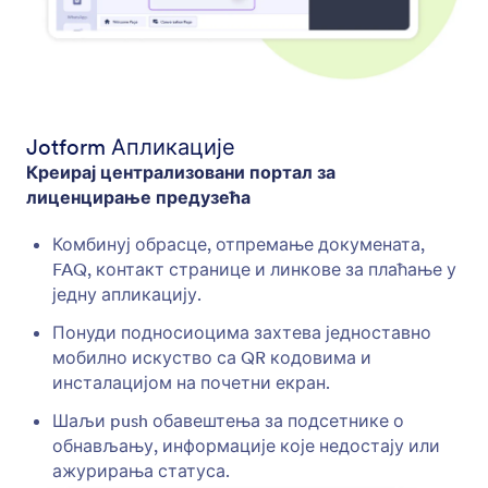
Jotform Апликације
Креирај централизовани портал за
лиценцирање предузећа
Комбинуј обрасце, отпремање докумената,
FAQ, контакт странице и линкове за плаћање у
једну апликацију.
Понуди подносиоцима захтева једноставно
мобилно искуство са QR кодовима и
инсталацијом на почетни екран.
Шаљи push обавештења за подсетнике о
обнављању, информације које недостају или
ажурирања статуса.