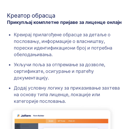
Креатор обрасца
Прикупљај комплетне пријаве за лиценце онлајн
Креирај прилагођене обрасце за детаље о
пословању, информације о власништву,
порески идентификациони број и потребна
обелодањивања.
Укључи поља за отпремање за дозволе,
сертификате, осигурање и пратећу
документацију.
Додај условну логику за приказивање захтева
на основу типа лиценце, локације или
категорије пословања.