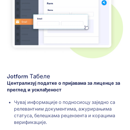
Jotform Табеле
Централизуј податке о пријавама за лиценце за
преглед и усклађеност
Чувај информације о подносиоцу заједно са
релевантним документима, ажурирањима
статуса, белешкама рецензента и корацима
верификације.