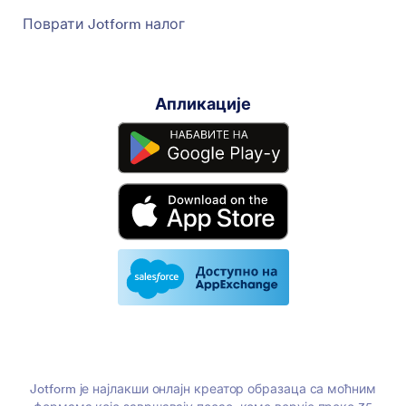
Поврати Jotform налог
Апликације
Jotform је најлакши онлајн креатор образаца са моћним