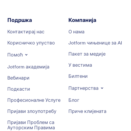
Подршка
Компанија
Контактирај нас
О нама
Корисничко упуство
Jotform чињенице за AI
Пакет за медије
Помоћ
У вестима
Jotform академија
Билтени
Вебинари
Партнерства
Подкасти
Професионалне Услуге
Блог
Пријави злоупотребу
Приче клијената
Пријави Проблем са
Ауторским Правима