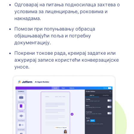
Одговарај на питања подносилаца захтева о
условима за лиценцирање, роковима и
накнадама.
Помози при попуњавању обрасца
објашњавајући поља и потребну
документацију.
Покрени токове рада, креирај задатке или
ажурирај записе користећи конверзацијске
уносе.