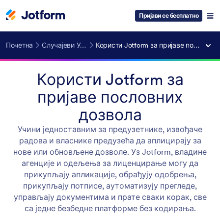
Пријави се бесплатно
Почетна
Случајеви Употребе
Користи Jotform за пријаве пословних дозвола
Користи Jotform за
пријаве пословних
дозвола
Учини једноставним за предузетнике, извођаче
радова и власнике предузећа да аплицирају за
нове или обновљене дозволе. Уз Jotform, владине
агенције и одељења за лиценцирање могу да
прикупљају апликације, обрађују одобрења,
прикупљају потписе, аутоматизују прегледе,
управљају документима и прате сваки корак, све
са једне безбедне платформе без кодирања.