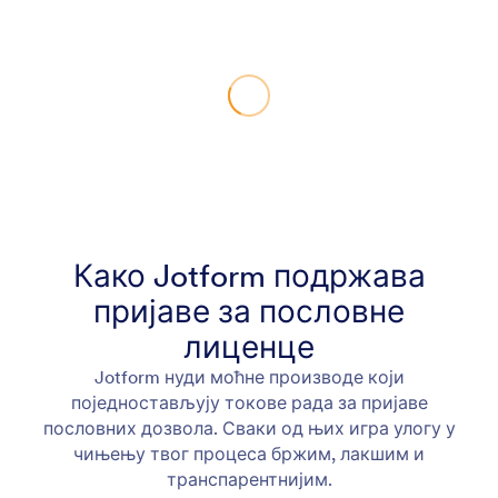
Како Jotform подржава
пријаве за пословне
лиценце
Jotform нуди моћне производе који
поједностављују токове рада за пријаве
пословних дозвола. Сваки од њих игра улогу у
чињењу твог процеса бржим, лакшим и
транспарентнијим.