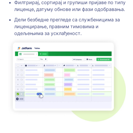
Филтрирај, сортирај и групиши пријаве по типу
лиценце, датуму обнове или фази одобравања.
Дели безбедне прегледе са службеницима за
лиценцирање, правним тимовима и
одељењима за усклађеност.