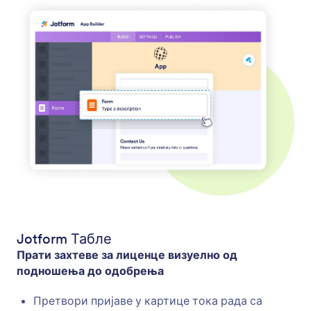
Jotform Табле
Прати захтеве за лиценце визуелно од
подношења до одобрења
Претвори пријаве у картице тока рада са