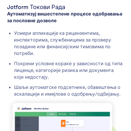
Jotform Токови Рада
Аутоматизуј вишестепене процесе одобравања
за пословне дозволе
Усмери апликације ка рецензентима,
инспекторима, службеницима за проверу
позадине или финансијским тимовима по
потреби.
Покрени условне кораке у зависности од типа
лиценце, категорије ризика или документа
који недостају.
Шаљи аутоматске подсетнике, обавештења о
ескалацији и имејлове о одобрењу/одбијању.