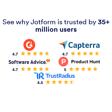
See why Jotform is trusted by
35+
million users
4.7
4.7
4.7
5
4.5