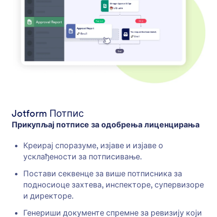
Jotform Потпис
Прикупљај потписе за одобрења лиценцирања
Креирај споразуме, изјаве и изјаве о
усклађености за потписивање.
Постави секвенце за више потписника за
подносиоце захтева, инспекторе, супервизоре
и директоре.
Генериши документе спремне за ревизију који