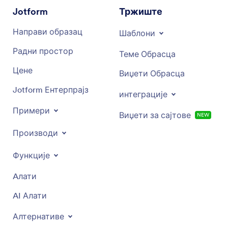
Jotform
Тржиште
Направи образац
Шаблони
Радни простор
Теме Обрасца
Цене
Виџети Обрасца
Jotform Ентерпрајз
интеграције
Примери
Виџети за сајтове
NEW
Производи
Функције
Aлати
AI Алати
Алтернативе