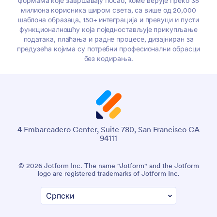
формама које завршавају посао, коме верује преко 35
милиона корисника широм света, са више од 20,000
шаблона образаца, 150+ интеграција и превуци и пусти
функционалношћу која поједностављује прикупљање
података, плаћања и радне процесе, дизајниран за
предузећа којима су потребни професионални обрасци
без кодирања.
4 Embarcadero Center, Suite 780, San Francisco CA
94111
© 2026 Jotform Inc. The name "Jotform" and the Jotform
logo are registered trademarks of Jotform Inc.