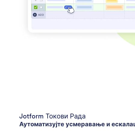
Jotform Токови Рада
Аутоматизујте усмеравање и ескала