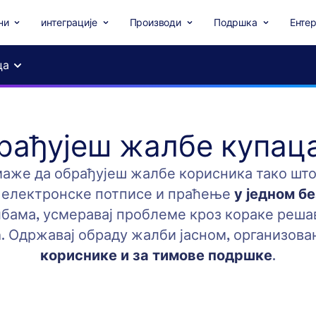
ни
интеграције
Производи
Подршка
Ентер
ца
рађујеш жалбе купаца
маже да обрађујеш жалбе корисника тако што
, електронске потписе и праћење
у једном б
ама, усмеравај проблеме кроз кораке решав
а
. Одржавај обраду жалби јасном, организов
кориснике и за тимове подршке
.