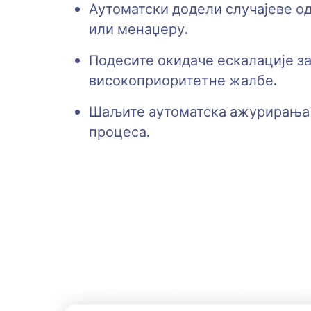
Аутоматски додели случајеве 
или менаџеру.
Подесите окидаче ескалације з
високоприоритетне жалбе.
Шаљите аутоматска ажурирања 
процеса.