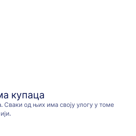
а купаца
 Сваки од њих има своју улогу у томе
ији.