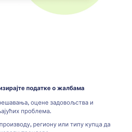
изирајте податке о жалбама
решавања, оцене задовољства и
ајућих проблема.
производу, региону или типу купца да