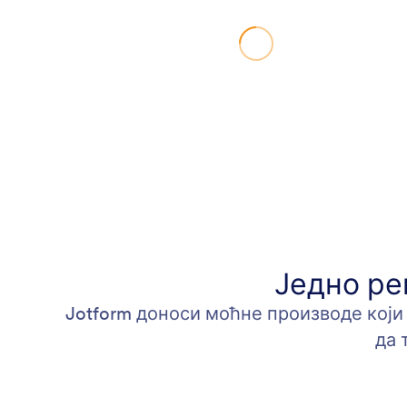
Једно р
Jotform доноси моћне производе који
да 