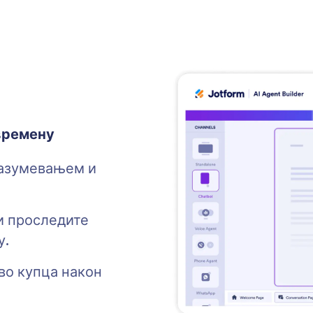
времену
разумевањем и
и проследите
у.
во купца након