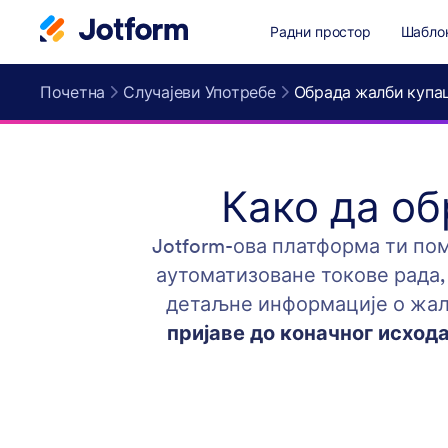
Радни простор
Шабло
Почетна
Случајеви Употребе
Обрада жалби купа
Како да об
Jotform-ова платформа ти по
аутоматизоване токове рада
детаљне информације о жалб
пријаве до коначног исход