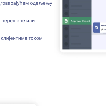
одговарајућем одељењу
а нерешене или
клијентима током