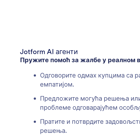
Jotform AI агенти
Пружите помоћ за жалбе у реалном 
Одговорите одмах купцима са 
емпатијом.
Предложите могућа решења ил
проблеме одговарајућем особљ
Пратите и потврдите задовољст
решења.