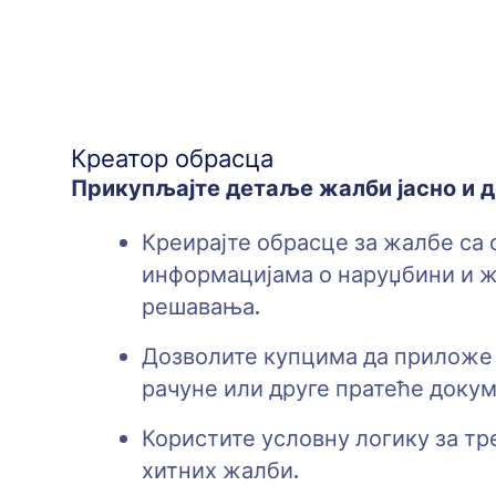
Креатор обрасца
Прикупљајте детаље жалби јасно и 
Креирајте обрасце за жалбе са
информацијама о наруџбини и
решавања.
Дозволите купцима да приложе 
рачуне или друге пратеће докум
Користите условну логику за т
хитних жалби.