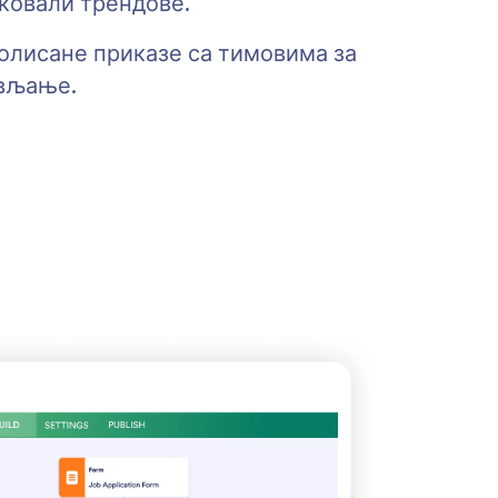
ковали трендове.
олисане приказе са тимовима за
ављање.