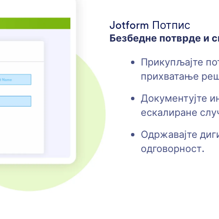
Jotform Потпис
Безбедне потврде и 
Прикупљајте по
прихватање ре
Документујте и
ескалиране случ
Одржавајте диги
одговорност.