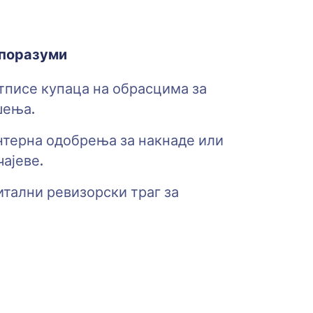
споразуми
тписе купаца на обрасцима за
шења.
нтерна одобрења за накнаде или
ајеве.
тални ревизорски траг за