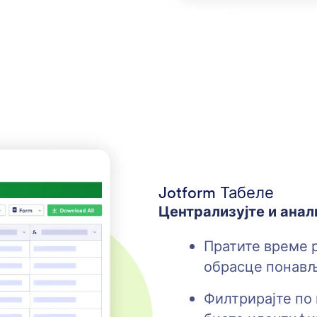
Jotform Табеле
Централизујте и анал
Пратите време 
обрасце понављ
Филтрирајте по 