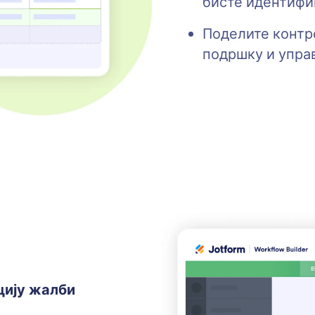
бисте идентифи
Поделите контр
подршку и упр
цију жалби