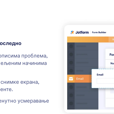
доследно
 описима проблема,
 жељеним начинима
снимке екрана,
енте.
ренутно усмеравање