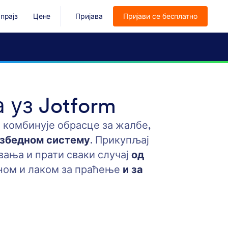
прајз
Цене
Пријава
Пријави се бесплатно
 уз Jotform
 комбинује обрасце за жалбе,
езбедном систему
. Прикупљај
ања и прати сваки случај
од
аном и лаком за праћење
и за