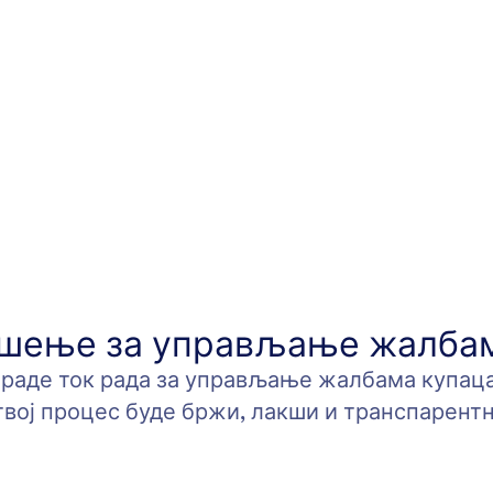
ешење за управљање жалбам
 раде ток рада за управљање жалбама купаца.
твој процес буде бржи, лакши и транспарентн