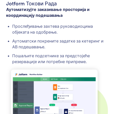
Jotform Токови Рада
Аутоматизујте заказивање просторија и
координацију подешавања
Прослеђивање захтева руководиоцима
објеката на одобрење.
Аутоматски покрените задатке за кетеринг и
АВ подешавање.
Пошаљите подсетнике за предстојеће
резервације или потребне припреме.