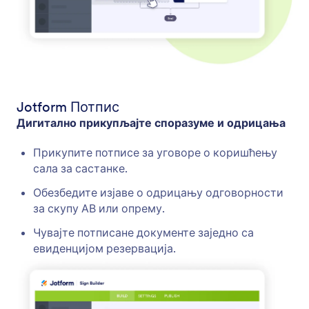
Jotform Потпис
Дигитално прикупљајте споразуме и одрицања
Прикупите потписе за уговоре о коришћењу
сала за састанке.
Обезбедите изјаве о одрицању одговорности
за скупу АВ или опрему.
Чувајте потписане документе заједно са
евиденцијом резервација.