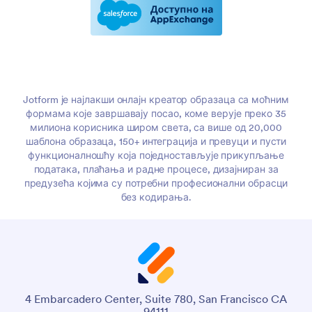
Jotform је најлакши онлајн креатор образаца са моћним
формама које завршавају посао, коме верује преко 35
милиона корисника широм света, са више од 20,000
шаблона образаца, 150+ интеграција и превуци и пусти
функционалношћу која поједностављује прикупљање
података, плаћања и радне процесе, дизајниран за
предузећа којима су потребни професионални обрасци
без кодирања.
4 Embarcadero Center, Suite 780, San Francisco CA
94111