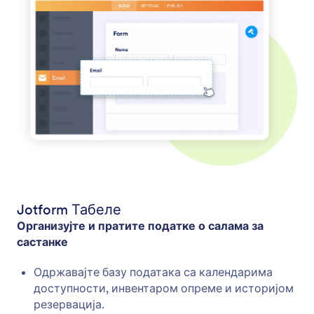
Jotform Табеле
Организујте и пратите податке о салама за
састанке
Одржавајте базу података са календарима
доступности, инвентаром опреме и историјом
резервација.