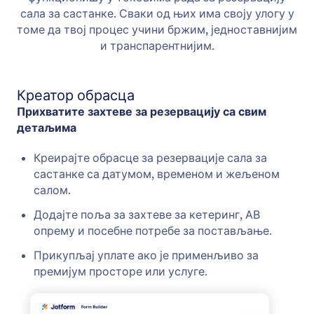
сала за састанке. Сваки од њих има своју улогу у
томе да твој процес учини бржим, једноставнијим
и транспарентнијим.
Креатор обрасца
Прихватите захтеве за резервацију са свим
детаљима
Креирајте обрасце за резервације сала за
састанке са датумом, временом и жељеном
салом.
Додајте поља за захтеве за кетеринг, АВ
опрему и посебне потребе за постављање.
Прикупљај уплате ако је применљиво за
премијум просторе или услуге.