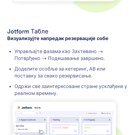
Jotform Табле
Визуализујте напредак резервације собе
Управљајте фазама као Захтевано →
Потврђено → Подешавање завршено.
Доделите особље за кетеринг, АВ или
поставку за свако резервисање.
Одржи све заинтересоване стране усклађене у
реалном времену.