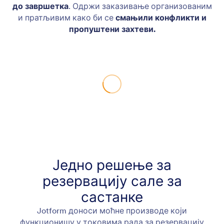
до завршетка
. Одржи заказивање организованим
и пратљивим како би се
смањили конфликти и
пропуштени захтеви.
Једно решење за
резервацију сале за
састанке
Jotform доноси моћне производе који
функционишу у токовима рада за резервацију