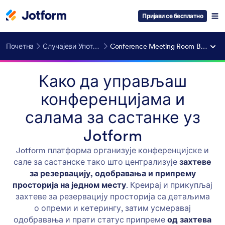
Пријави се бесплатно
Почетна
Случајеви Употребе
Conference Meeting Room Booking
Како да управљаш
конференцијама и
салама за састанке уз
Jotform
Jotform платформа организује конференцијске и
сале за састанске тако што централизује
захтеве
за резервацију, одобравања и припрему
просторија на једном месту
. Креирај и прикупљај
захтеве за резервацију просторија са детаљима
о опреми и кетерингу, затим усмеравај
одобравања и прати статус припреме
од захтева