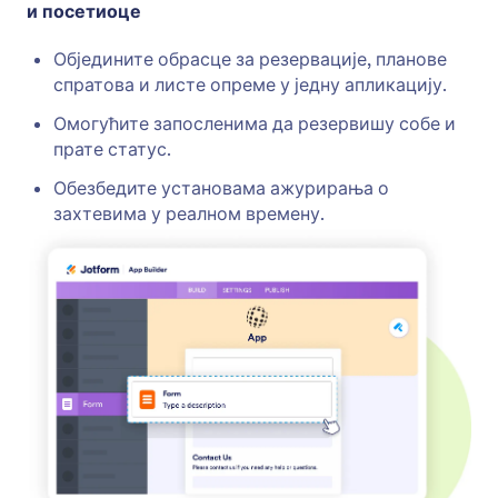
и посетиоце
Обједините обрасце за резервације, планове
спратова и листе опреме у једну апликацију.
Омогућите запосленима да резервишу собе и
прате статус.
Обезбедите установама ажурирања о
захтевима у реалном времену.