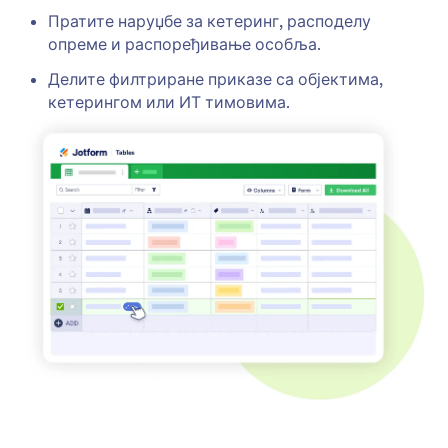
Пратите наруџбе за кетеринг, расподелу
опреме и распоређивање особља.
Делите филтриране приказе са објектима,
кетерингом или ИТ тимовима.