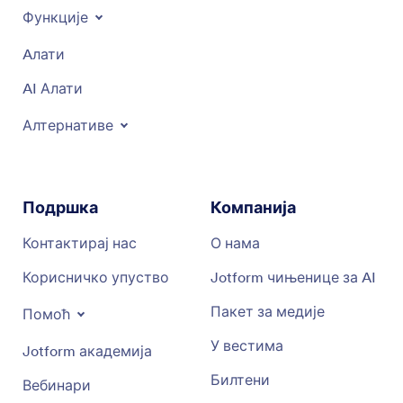
Функције
Aлати
AI Алати
Алтернативе
Подршка
Компанија
Контактирај нас
О нама
Корисничко упуство
Jotform чињенице за AI
Пакет за медије
Помоћ
У вестима
Jotform академија
Билтени
Вебинари