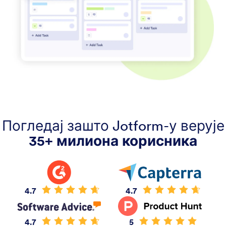
Погледај зашто Jotform-у верује
35+ милиона корисника
4.7
4.7
4.7
5