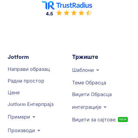
4.5
Jotform
Тржиште
Направи образац
Шаблони
Радни простор
Теме Обрасца
Цене
Виџети Обрасца
Jotform Ентерпрајз
интеграције
Примери
Виџети за сајтове
NEW
Производи