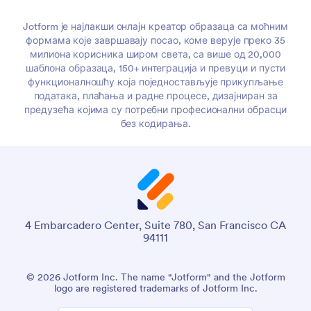
Jotform је најлакши онлајн креатор образаца са моћним
формама које завршавају посао, коме верује преко 35
милиона корисника широм света, са више од 20,000
шаблона образаца, 150+ интеграција и превуци и пусти
функционалношћу која поједностављује прикупљање
података, плаћања и радне процесе, дизајниран за
предузећа којима су потребни професионални обрасци
без кодирања.
4 Embarcadero Center, Suite 780, San Francisco CA
94111
© 2026 Jotform Inc. The name "Jotform" and the Jotform
logo are registered trademarks of Jotform Inc.