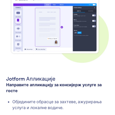
Jotform Апликације
Направите апликацију за консијерж услуге за
госте
Обједините обрасце за захтеве, ажурирања
услуга и локалне водиче.