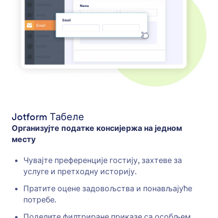
Jotform Табеле
Организујте податке консијержа на једном
месту
Чувајте преференције гостију, захтеве за
услуге и претходну историју.
Пратите оцене задовољства и понављајуће
потребе.
Поделите филтриране приказе са особљем