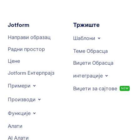
Jotform
Тржиште
Направи образац
Шаблони
Радни простор
Теме Обрасца
Цене
Виџети Обрасца
Jotform Ентерпрајз
интеграције
Примери
Виџети за сајтове
NEW
Производи
Функције
Aлати
AI Алати