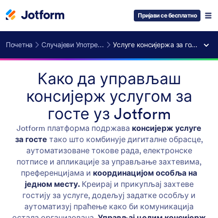
Пријави се бесплатно
Почетна
Случајеви Употребе
Услуге консијержа за госте
Како да управљаш
консијерж услугом за
госте уз Jotform
Jotform платформа подржава
консијерж услуге
за госте
тако што комбинује дигиталне обрасце,
аутоматизоване токове рада, електронске
потписе и апликације за управљање захтевима,
преференцијама и
координацијом особља на
једном месту.
Креирај и прикупљај захтеве
гостију за услуге, додељуј задатке особљу и
аутоматизуј праћење како би комуникација
остала организована.
Управљај целим консијерж