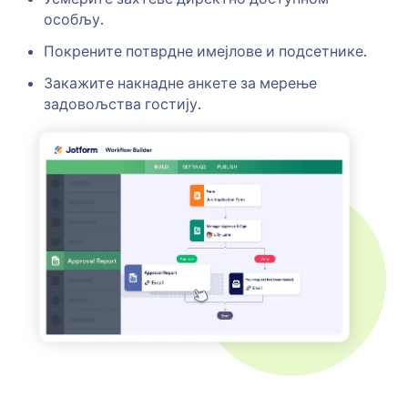
особљу.
Покрените потврдне имејлове и подсетнике.
Закажите накнадне анкете за мерење
задовољства гостију.