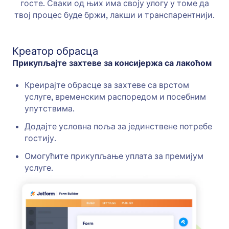
госте. Сваки од њих има своју улогу у томе да
твој процес буде бржи, лакши и транспарентнији.
Креатор обрасца
Прикупљајте захтеве за консијержа са лакоћом
Креирајте обрасце за захтеве са врстом
услуге, временским распоредом и посебним
упутствима.
Додајте условна поља за јединствене потребе
гостију.
Омогућите прикупљање уплата за премијум
услуге.