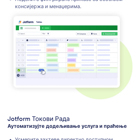
консијержа и менаџерима.
Jotform Токови Рада
Аутоматизујте додељивање услуга и праћење
Усмерите захтеве директно доступном