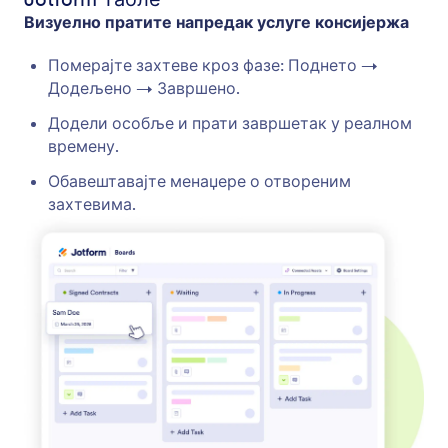
Визуелно пратите напредак услуге консијержа
Померајте захтеве кроз фазе: Поднето →
Додељено → Завршено.
Додели особље и прати завршетак у реалном
времену.
Обавештавајте менаџере о отвореним
захтевима.