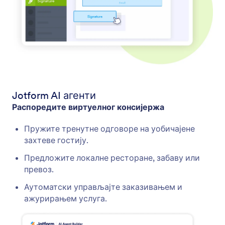
Jotform AI агенти
Распоредите виртуелног консијержа
Пружите тренутне одговоре на уобичајене
захтеве гостију.
Предложите локалне ресторане, забаву или
превоз.
Аутоматски управљајте заказивањем и
ажурирањем услуга.