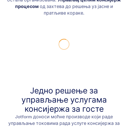
процесом
од захтева до решења уз јасне и
пратљиве кораке.
Једно решење за
управљање услугама
консијержа за госте
Jotform доноси моћне производе који раде
управљање токовима рада услуге консијержа за