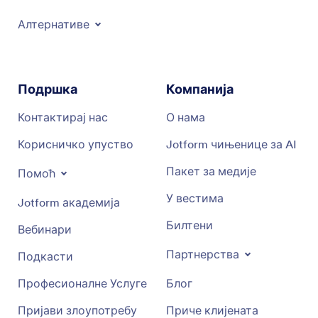
Алтернативе
Подршка
Компанија
Контактирај нас
О нама
Корисничко упуство
Jotform чињенице за AI
Пакет за медије
Помоћ
У вестима
Jotform академија
Билтени
Вебинари
Партнерства
Подкасти
Професионалне Услуге
Блог
Пријави злоупотребу
Приче клијената